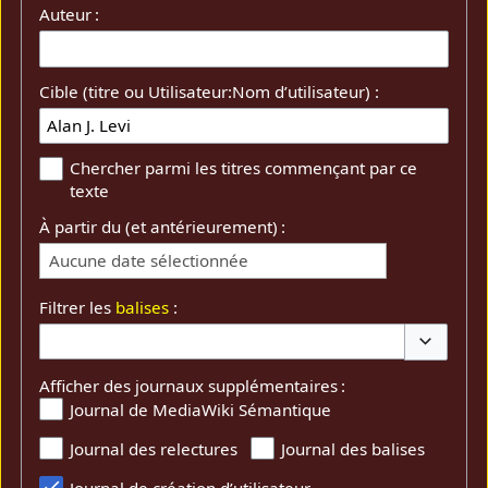
Auteur :
Cible (titre ou Utilisateur:Nom d’utilisateur) :
Chercher parmi les titres commençant par ce
texte
À partir du (et antérieurement) :
Aucune date sélectionnée
Filtrer les
balises
:
Basculer 
Afficher des journaux supplémentaires :
Journal de MediaWiki Sémantique
Journal des relectures
Journal des balises
Journal de création d’utilisateur