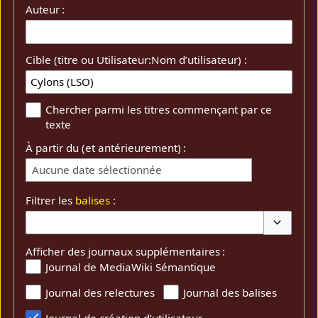
Auteur :
Cible (titre ou Utilisateur:Nom d’utilisateur) :
Chercher parmi les titres commençant par ce
texte
À partir du (et antérieurement) :
Aucune date sélectionnée
Filtrer les
balises
:
Basculer 
Afficher des journaux supplémentaires :
Journal de MediaWiki Sémantique
Journal des relectures
Journal des balises
Journal de création d’utilisateur