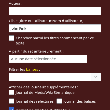
Auteur :
Cible (titre ou Utilisateur:Nom d’utilisateur) :
Chercher parmi les titres commençant par ce
texte
À partir du (et antérieurement) :
Aucune date sélectionnée
Filtrer les
balises
:
Basculer 
Afficher des journaux supplémentaires :
Journal de MediaWiki Sémantique
Journal des relectures
Journal des balises
Journal de création d’utilisateur