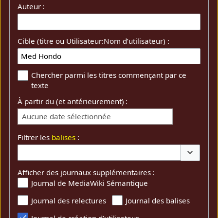
Auteur :
Cible (titre ou Utilisateur:Nom d’utilisateur) :
Chercher parmi les titres commençant par ce
texte
À partir du (et antérieurement) :
Aucune date sélectionnée
Filtrer les
balises
:
Basculer 
Afficher des journaux supplémentaires :
Journal de MediaWiki Sémantique
Journal des relectures
Journal des balises
Journal de création d’utilisateur