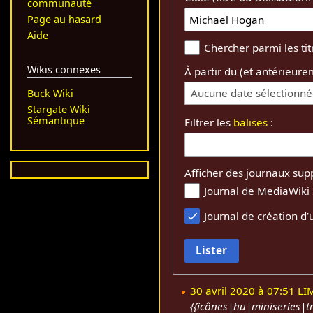
communauté
Page au hasard
Aide
Chercher parmi les ti
Wikis connexes
À partir du (et antérieure
Aucune date sélectionn
Buck Wiki
Stargate Wiki
Sémantique
Filtrer les
balises
:
Afficher des journaux sup
Journal de MediaWiki
Journal de création d’u
Lister
30 avril 2020 à 07:51
LI
{{icônes|hu|miniseries|tr