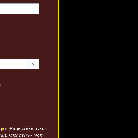
Basculer les options
s
gan
(Page créée avec «
gan, Michael<!-- Nom,