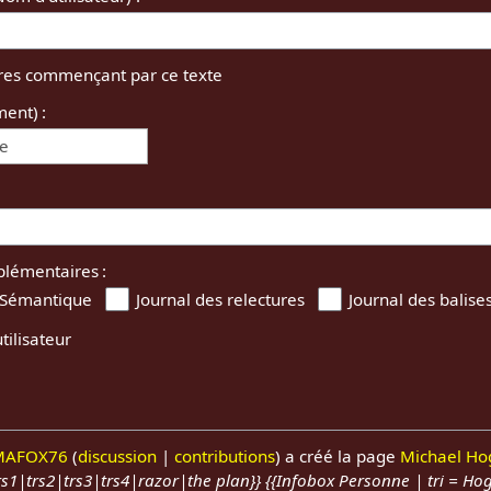
tres commençant par ce texte
ment) :
ée
plémentaires :
 Sémantique
Journal des relectures
Journal des balise
tilisateur
MAFOX76
discussion
contributions
a créé la page
Michael Ho
s1|trs2|trs3|trs4|razor|the plan}} {{Infobox Personne | tri = Ho