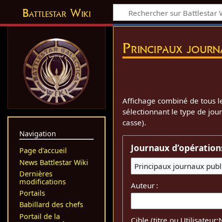
Battlestar Wiki
Principaux journ
Affichage combiné de tous le
sélectionnant le type de jou
casse).
Navigation
Journaux d’opération
Page d’accueil
News Battlestar Wiki
Principaux journaux publ
Dernières
modifications
Auteur :
Portails
Babillard des chefs
Portail de la
Cible (titre ou Utilisateur: