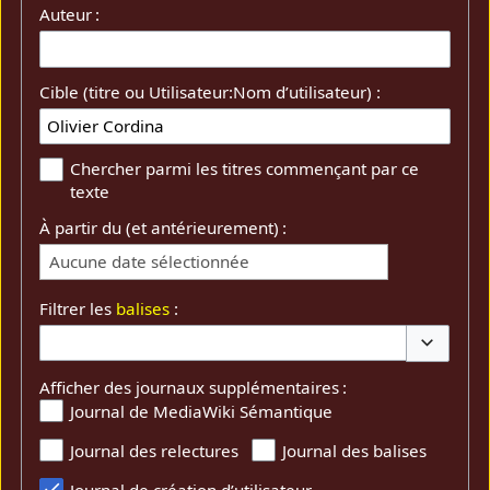
Auteur :
Cible (titre ou Utilisateur:Nom d’utilisateur) :
Chercher parmi les titres commençant par ce
texte
À partir du (et antérieurement) :
Aucune date sélectionnée
Filtrer les
balises
:
Basculer 
Afficher des journaux supplémentaires :
Journal de MediaWiki Sémantique
Journal des relectures
Journal des balises
Journal de création d’utilisateur