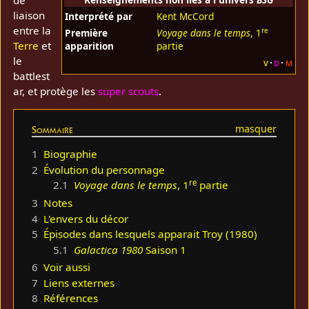
liaison
Interprété par
Kent McCord
entre la
re
Première
Voyage dans le temps
, 1
Terre
et
apparition
partie
le
v
d
m
battlest
ar, et protège les
super scouts
.
Sommaire
1
Biographie
2
Évolution du personnage
re
2.1
Voyage dans le temps
, 1
partie
3
Notes
4
L'envers du décor
5
Épisodes dans lesquels apparait Troy (1980)
5.1
Galactica 1980
Saison 1
6
Voir aussi
7
Liens externes
8
Références