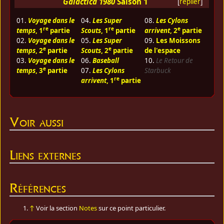
Galactica 1980
Saison 1
[
replier
]
01.
Voyage dans le
04.
Les Super
08.
Les Cylons
re
re
e
temps
, 1
partie
Scouts
, 1
partie
arrivent
, 2
partie
02.
Voyage dans le
05.
Les Super
09.
Les Moissons
e
e
temps
, 2
partie
Scouts
, 2
partie
de l'espace
03.
Voyage dans le
06.
Baseball
10.
Le Retour de
e
temps
, 3
partie
07.
Les Cylons
Starbuck
re
arrivent
, 1
partie
Voir aussi
Liens externes
Références
↑
Voir la section
Notes
sur ce point particulier.