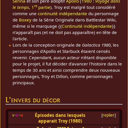
Sérina
et son père adoptif
Apollo
(
1980
:
Voyage dans
re
le temps
, 1
partie
). Troy est malgré tout considéré
comme une
continuité indépendante
du personnage
de
Boxey
de la Série Originale dans Battlestar Wiki,
même si le marquage {{
Continuité indépendante
}}
n’apparaît pas (et ne doit pas apparaître) en tête de
l'article.
Lors de la conception originale de
Galactica 1980
, les
personnages d'Apollo et Starbuck étaient censés
revenir. Cependant, aucun acteur n'étant disponible
pour le projet, il fut décider d'avancer l'histoire dans le
temps de 30 ans et ainsi comprendre deux nouveaux
personnages, Troy et Dillon, comme personnages
principaux.
L'envers du décor
Épisodes dans lesquels
v
d
m
[
replier
]
apparait Troy (1980)