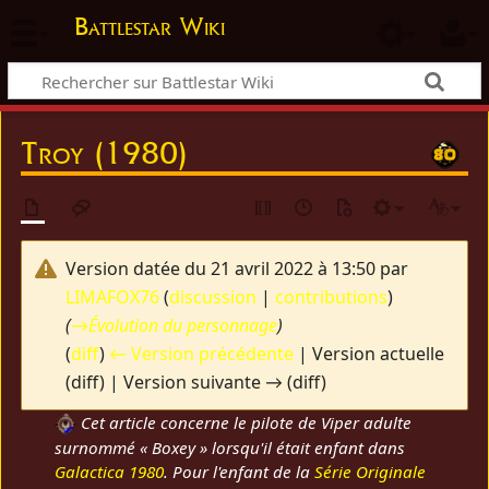
Battlestar Wiki
Troy (1980)
Version datée du 21 avril 2022 à 13:50 par
LIMAFOX76
(
discussion
|
contributions
)
(
→
Évolution du personnage
)
(
diff
)
← Version précédente
| Version actuelle
(diff) | Version suivante → (diff)
Cet article concerne le pilote de Viper adulte
surnommé « Boxey » lorsqu'il était enfant dans
Galactica 1980
. Pour l'enfant de la
Série Originale