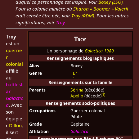
duquel ce personnage est inspiré, voir
Boxey (LSO)
.
Pour la colonie minière où
Sharon « Boomer » Valerii
était censée être née, voir
Troy (RDM)
. Pour les autres
significations, voir
Troy
.
Troy
Troy
est un
guerrie
Un personnage de
Galactica 1980
r
Renseignements biographiques
colonial
Alias
Boxey
affilié
Genre
Erreur
au
lors de
Renseignements sur la famille
battlest
la
Parents
Sérina
(décédée)
création
ar
[
1
]
Apollo
(décédé)
de la
Galactic
vignette :
Renseignements socio-politiques
a
. Avec
Occupations
Guerrier colonial
son
Pilote
équipie
Grade
Capitaine
r
Dillon
,
Affilation
Galactica
il sert
de
Renseignements non liés à l'univers
BSG