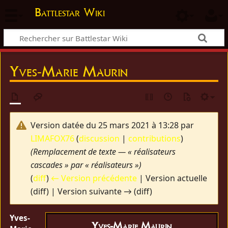
Battlestar Wiki
Yves-Marie Maurin
Version datée du 25 mars 2021 à 13:28 par
LIMAFOX76
(
discussion
|
contributions
)
(Remplacement de texte — « réalisateurs
cascades » par « réalisateurs »)
(
diff
)
← Version précédente
| Version actuelle
(diff) | Version suivante → (diff)
Yves-
Yves-Marie Maurin