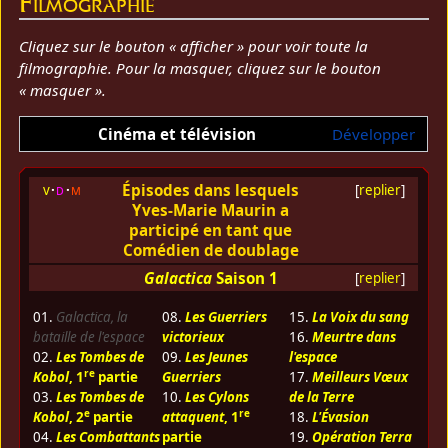
Filmographie
Cliquez sur le bouton « afficher » pour voir toute la
filmographie. Pour la masquer, cliquez sur le bouton
« masquer ».
Cinéma et télévision
Développer
Épisodes dans lesquels
v
d
m
[
replier
]
Yves-Marie Maurin a
participé en tant que
Comédien de doublage
Galactica
Saison 1
[
replier
]
01.
Galactica, la
08.
Les Guerriers
15.
La Voix du sang
bataille de l'espace
victorieux
16.
Meurtre dans
02.
Les Tombes de
09.
Les Jeunes
l'espace
re
Kobol
, 1
partie
Guerriers
17.
Meilleurs Vœux
03.
Les Tombes de
10.
Les Cylons
de la Terre
e
re
Kobol
, 2
partie
attaquent
, 1
18.
L'Évasion
04.
Les Combattants
partie
19.
Opération Terra