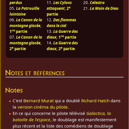
perdus
11.
Les Cylons
20.
Celestra
e
05.
La Patrouille
attaquent
, 2
21.
La Main de Dieu
lointaine
partie
06.
Le Canon de la
12.
Des flammes
montagne glacée
,
dans le ciel
re
1
partie
13.
La Guerre des
re
07.
Le Canon de la
dieux
, 1
partie
montagne glacée
,
14.
La Guerre des
e
e
2
partie
dieux
, 2
partie
Notes et références
Notes
C'est
Bernard Murat
qui a doublé
Richard Hatch
dans
la
version cinéma du pilote
.
En ce qui concerne le pilote télévisé
Galactica, la
bataille de l'espace
, le doublage est manifestement
plus récent et la liste des comédiens de doublage