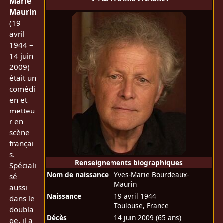
Marie
Maurin
(19
avril
1944 –
14 juin
2009)
était un
comédi
en et
metteu
r en
scène
françai
s.
Renseignements biographiques
Spéciali
Nom de naissance
Yves-Marie Bourdeaux-
sé
Maurin
aussi
Naissance
19 avril 1944
dans le
Toulouse, France
doubla
Décès
14 juin 2009
(65 ans)
ge, il a