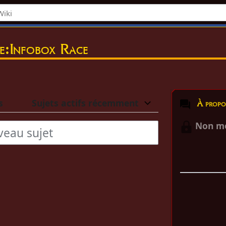
e:Infobox Race
s
Sujets actifs récemment
À propos de
Non mo