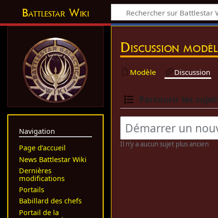
Battlestar Wiki
Discussion modèl
Modèle
Discussion
Parcourir les sujet
Navigation
Il n’y a aucun sujet plus ancien
Page d’accueil
News Battlestar Wiki
Dernières
modifications
Portails
Babillard des chefs
Portail de la