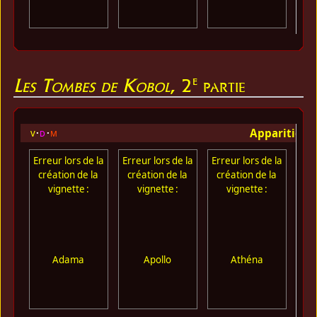
e
Les Tombes de Kobol
, 2
partie
Apparition 
v
d
m
Erreur lors de la
Erreur lors de la
Erreur lors de la
Err
création de la
création de la
création de la
cr
vignette :
vignette :
vignette :
Adama
Apollo
Athéna