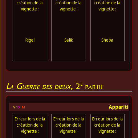
création de la
création de la
création de la
cr
vignette :
vignette :
vignette :
Rigel
Salik
Sheba
e
La Guerre des dieux
, 2
partie
Apparition 
v
d
m
Erreur lors de la
Erreur lors de la
Erreur lors de la
Err
création de la
création de la
création de la
cr
vignette :
vignette :
vignette :