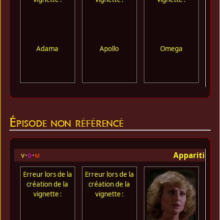
Adama
Apollo
Omega
Épisode non référencé
Apparition 
v
d
m
Erreur lors de la
Erreur lors de la
Err
création de la
création de la
cr
vignette :
vignette :