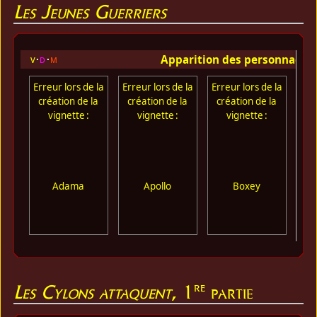
Les Jeunes Guerriers
Apparition des personnages
v
d
m
Erreur lors de la
Erreur lors de la
Erreur lors de la
Err
création de la
création de la
création de la
cr
vignette :
vignette :
vignette :
Adama
Apollo
Boxey
re
Les Cylons attaquent
, 1
partie