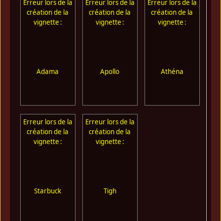
Erreur lors de la
Erreur lors de la
Erreur lors de la
Err
création de la
création de la
création de la
cr
vignette :
vignette :
vignette :
Adama
Apollo
Athéna
Erreur lors de la
Erreur lors de la
création de la
création de la
vignette :
vignette :
Starbuck
Tigh