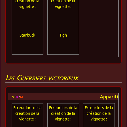
création de la
création de la
vignette :
vignette :
Starbuck
Tigh
Les Guerriers victorieux
Apparition 
v
d
m
Erreur lors de la
Erreur lors de la
Erreur lors de la
Err
création de la
création de la
création de la
cr
vignette :
vignette :
vignette :