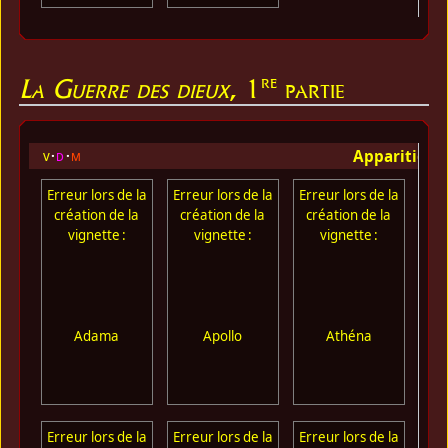
re
La Guerre des dieux
, 1
partie
Apparition 
v
d
m
Erreur lors de la
Erreur lors de la
Erreur lors de la
Err
création de la
création de la
création de la
cr
vignette :
vignette :
vignette :
Adama
Apollo
Athéna
G
Erreur lors de la
Erreur lors de la
Erreur lors de la
Err