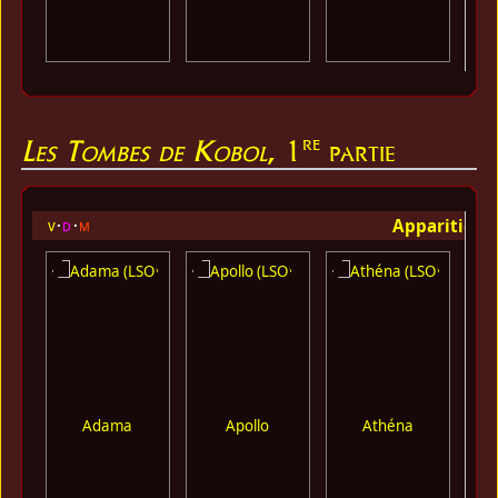
re
Les Tombes de Kobol
, 1
partie
Apparition 
v
d
m
Adama
Apollo
Athéna