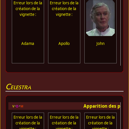
Erreur lors de la
Erreur lors de la
Err
création de la
création de la
cr
vignette :
vignette :
Adama
Apollo
John
Celestra
Apparition des per
v
d
m
Erreur lors de la
Erreur lors de la
Erreur lors de la
Err
création de la
création de la
création de la
cr
vignette :
vignette :
vignette :