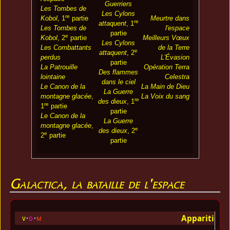
Guerriers
Les Tombes de
Les Cylons
re
Kobol
, 1
partie
Meurtre dans
re
attaquent
, 1
Les Tombes de
l'espace
partie
e
Kobol
, 2
partie
Meilleurs Vœux
Les Cylons
Les Combattants
de la Terre
e
attaquent
, 2
perdus
L'Évasion
partie
La Patrouille
Opération Terra
Des flammes
lointaine
Celestra
dans le ciel
Le Canon de la
La Main de Dieu
La Guerre
montagne glacée
,
La Voix du sang
re
des dieux
, 1
re
1
partie
partie
Le Canon de la
La Guerre
montagne glacée
,
e
des dieux
, 2
e
2
partie
partie
Galactica, la bataille de l'espace
Apparition 
v
d
m