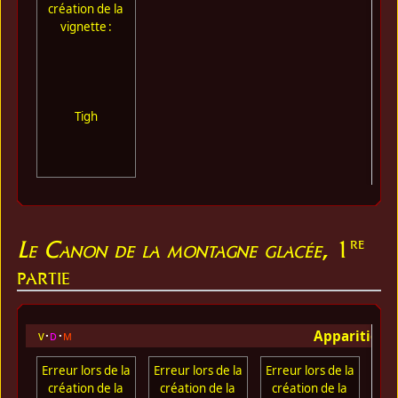
création de la
vignette :
Tigh
re
Le Canon de la montagne glacée
, 1
partie
Apparition 
v
d
m
Erreur lors de la
Erreur lors de la
Erreur lors de la
Err
création de la
création de la
création de la
cr