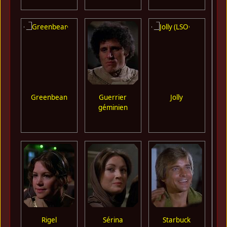
Greenbean
Guerrier
Jolly
M
géminien
Q
Rigel
Sérina
Starbuck