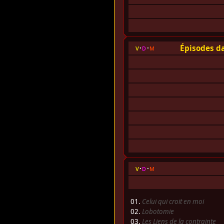
Épisodes da
v
d
m
v
d
m
01.
Celui qui croit en moi
02.
Lobotomie
03.
Les Liens de la contrainte