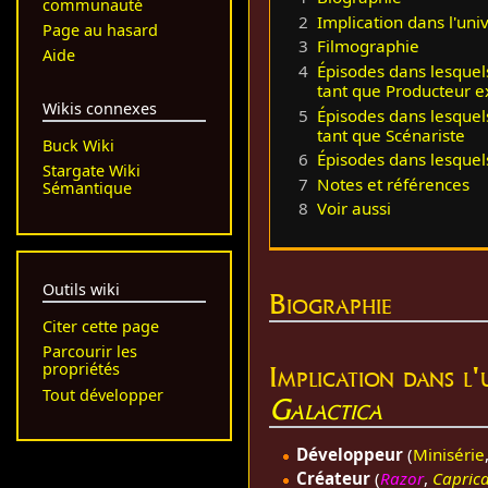
communauté
2
Implication dans l'uni
Page au hasard
3
Filmographie
Aide
4
Épisodes dans lesquel
tant que Producteur e
Wikis connexes
5
Épisodes dans lesquel
tant que Scénariste
Buck Wiki
6
Épisodes dans lesquel
Stargate Wiki
7
Notes et références
Sémantique
8
Voir aussi
Outils wiki
Biographie
Citer cette page
Parcourir les
Implication dans l
propriétés
Tout développer
Galactica
Développeur
(
Minisérie
Créateur
(
Razor
,
Capric