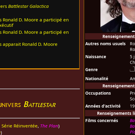
vers
Battlestar Galactica
s Ronald D. Moore a participé en
xécutif
s Ronald D. Moore a participé en
Renseignement
Autres noms usuels
Ro
s apparait Ronald D. Moore
Ro
Naissance
5 
Ch
Genre
Nationalité
Am
Renseignements
Occupations
Pr
Sc
'univers
Battlestar
Années d'activité
19
Renseignements li
Films concernés
Ba
,
Série Réinventée
,
The Plan
)
Ba
Pl
a
)