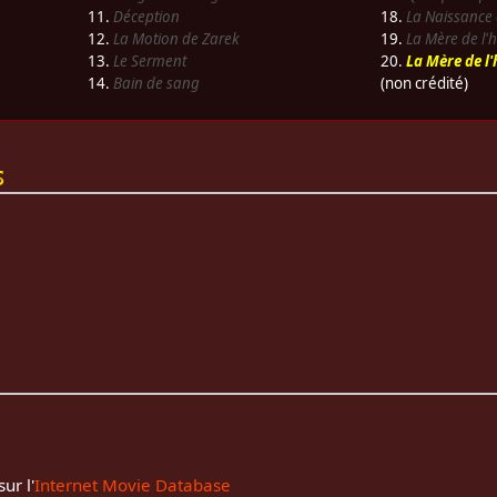
11.
Déception
18.
La Naissance
12.
La Motion de Zarek
19.
La Mère de l'
13.
Le Serment
20.
La Mère de l
14.
Bain de sang
(non crédité)
s
ur l'
Internet Movie Database