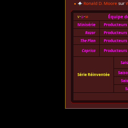
Ronald D. Moore
sur
W
Équipe d
v
d
m
Minisérie
Producteurs
Razor
Producteurs
The Plan
Producteurs
Caprica
Producteurs
Sais
Saiso
Série Réinventée
Sai
S