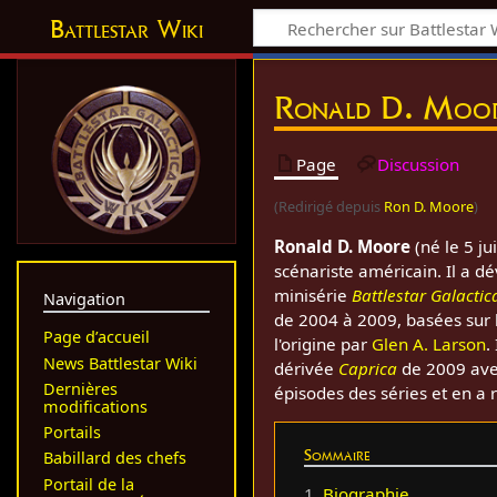
Battlestar Wiki
Ronald D. Moo
Page
Discussion
(Redirigé depuis
Ron D. Moore
)
Ronald D. Moore
(né le 5 ju
scénariste américain. Il a 
minisérie
Battlestar Galactic
Navigation
de 2004 à 2009, basées sur l
Page d’accueil
l'origine par
Glen A. Larson
.
News Battlestar Wiki
dérivée
Caprica
de 2009 av
Dernières
épisodes des séries et en a 
modifications
Portails
Sommaire
Babillard des chefs
Portail de la
1
Biographie