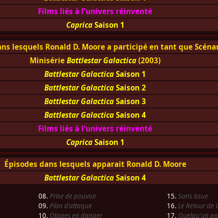
Films liés à l'univers réinventé
Caprica
Saison 1
ns lesquels Ronald D. Moore a participé en tant que Scéna
Minisérie
Battlestar Galactica
(2003)
Battlestar Galactica
Saison 1
Battlestar Galactica
Saison 2
Battlestar Galactica
Saison 3
Battlestar Galactica
Saison 4
Films liés à l'univers réinventé
Caprica
Saison 1
Épisodes dans lesquels apparait Ronald D. Moore
Battlestar Galactica
Saison 4
08.
Prise de pouvoir
15.
Sans issue
09.
Plan d'attaque
16.
Le Retour de 
10.
Otages en danger
17.
Quelqu'un pou