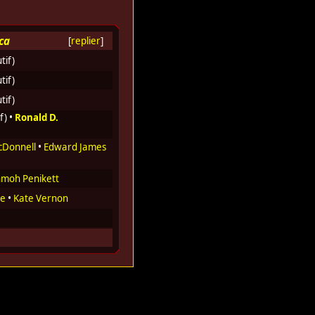
ca
[
replier
]
tif)
tif)
tif)
f) •
Ronald D.
Donnell
•
Edward James
moh Penikett
ie
•
Kate Vernon