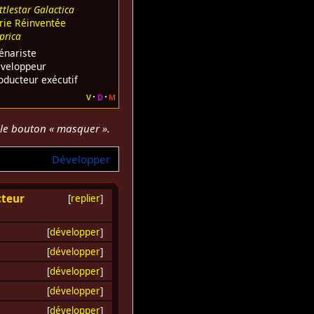
ttlestar Galactica
rie Réinventée
prica
énariste
veloppeur
oducteur exécutif
v
d
m
r le bouton « masquer ».
Développer
cteur
[
replier
]
[
développer
]
[
développer
]
[
développer
]
[
développer
]
[
développer
]