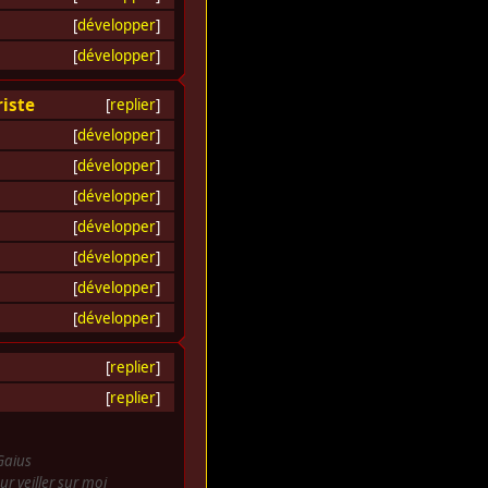
[
développer
]
[
développer
]
riste
[
replier
]
[
développer
]
[
développer
]
[
développer
]
[
développer
]
[
développer
]
[
développer
]
[
développer
]
[
replier
]
[
replier
]
Gaius
r veiller sur moi