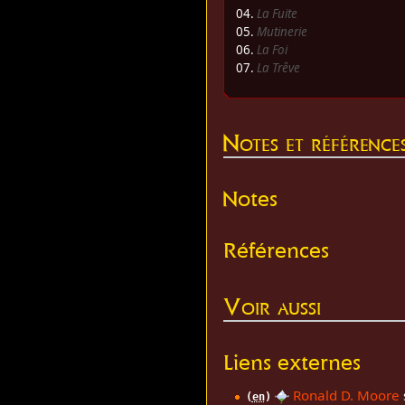
04.
La Fuite
05.
Mutinerie
06.
La Foi
07.
La Trêve
Notes et référence
Notes
Références
Voir aussi
Liens externes
Ronald D. Moore
s
(
en
)