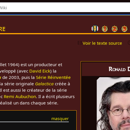
re
Voir le texte source
illet 1964) est un producteur et
Ronald 
développé (avec
David Eick
) la
a
de 2003, puis la
Série Réinventée
a série originale
Galactica
créée à
 Il est aussi le créateur de la série
ec
Remi Aubuchon
. Il a écrit plusieurs
réalisé un dans chaque série.