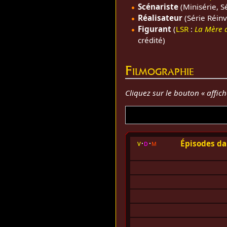
Scénariste
(Minisérie, S
Réalisateur
(Série Réin
Figurant
(
LSR
:
La Mère 
crédité)
Filmographie
Cliquez sur le bouton « affic
Épisodes da
v
d
m