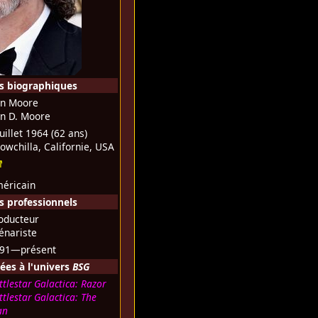
s biographiques
n Moore
n D. Moore
juillet 1964
(62 ans)
owchilla, Californie, USA
éricain
 professionnels
oducteur
énariste
91—présent
ées à l'univers
BSG
ttlestar Galactica: Razor
ttlestar Galactica: The
an