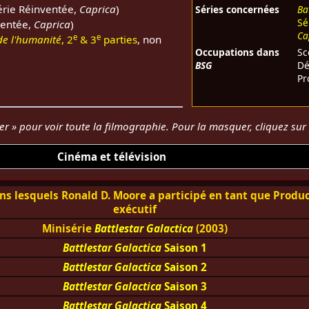
érie Réinventée,
Caprica
)
Séries concernées
Ba
Sé
ventée,
Caprica
)
Ca
e
e
de l'humanité
, 2
& 3
parties
, non
Occupations dans
Sc
BSG
Dé
Pr
her » pour voir toute la filmographie. Pour la masquer, cliquez su
Cinéma et télévision
ns lesquels Ronald D. Moore a participé en tant que Produ
exécutif
Minisérie
Battlestar Galactica
(2003)
Battlestar Galactica
Saison 1
Battlestar Galactica
Saison 2
Battlestar Galactica
Saison 3
Battlestar Galactica
Saison 4