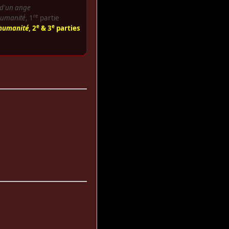
 d'un ange
re
humanité
, 1
partie
e
e
'humanité
, 2
& 3
parties