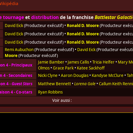
ikipédia
e tournage
et
distribution
de la franchise
Battlestar Galacti
David Eick
(Producteur exécutif) •
Ronald D. Moore
(Producteur exécu
David Eick
(Producteur exécutif) •
Ronald D. Moore
(Producteur exécu
David Eick
(Producteur exécutif) •
Ronald D. Moore
(Producteur exécu
Remi Aubuchon
(Producteur exécutif) •
David Eick
(Producteur exécuti
Moore
(Producteur exécutif)
Jamie Bamber
•
James Callis
•
Tricia Helfer
•
Mary Mc
on 4 - Principaux
Olmos
•
Grace Park
•
Katee Sackhoff
n 4 - Secondaires
Nicki Clyne
•
Aaron Douglas
•
Kandyse McClure
•
Tah
son 4 -
Guest Stars
Matthew Bennett
•
Lorena Gale
•
Callum Keith Renn
aison 4 - Co-stars
Ryan Robbins
Voir aussi :