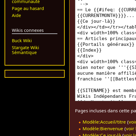
communauté
Page au hasard
Aide
Wikis connexes
Buck Wiki
Stargate Wiki
Sémantique
Pages incluses dans cette pa
Modèle:Accueil/titre
(
voi
Modèle:Bienvenue
(
voir
Modèle:Ce jour-là
(
voir 