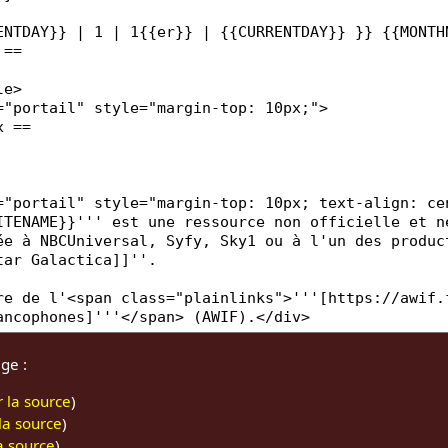
ge :
r la source
)
 la source
)
la source
)