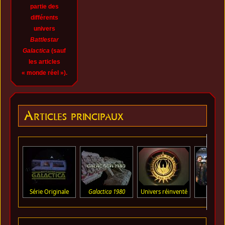
partie des
différents
univers
Battlestar
Galactica
(sauf
les articles
« monde réel »).
Articles principaux
Série Originale
Galactica 1980
Univers réinventé
À pro