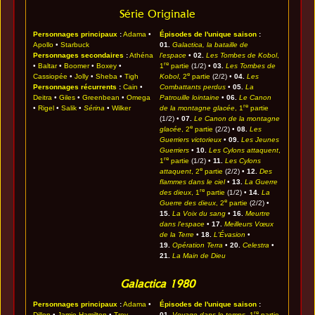
Série Originale
Personnages principaux
:
Adama
•
Épisodes de l'unique saison
:
Apollo
•
Starbuck
01.
Galactica, la bataille de
Personnages secondaires
:
Athéna
l'espace
•
02.
Les Tombes de Kobol
,
re
•
Baltar
•
Boomer
•
Boxey
•
1
partie
(1/2) •
03.
Les Tombes de
e
Cassiopée
•
Jolly
•
Sheba
•
Tigh
Kobol
, 2
partie
(2/2) •
04.
Les
Personnages récurrents
:
Cain
•
Combattants perdus
•
05.
La
Deitra
•
Giles
•
Greenbean
•
Omega
Patrouille lointaine
•
06.
Le Canon
re
•
Rigel
•
Salik
•
Sérina
•
Wilker
de la montagne glacée
, 1
partie
(1/2) •
07.
Le Canon de la montagne
e
glacée
, 2
partie
(2/2) •
08.
Les
Guerriers victorieux
•
09.
Les Jeunes
Guerriers
•
10.
Les Cylons attaquent
,
re
1
partie
(1/2) •
11.
Les Cylons
e
attaquent
, 2
partie
(2/2) •
12.
Des
flammes dans le ciel
•
13.
La Guerre
re
des dieux
, 1
partie
(1/2) •
14.
La
e
Guerre des dieux
, 2
partie
(2/2) •
15.
La Voix du sang
•
16.
Meurtre
dans l'espace
•
17.
Meilleurs Vœux
de la Terre
•
18.
L'Évasion
•
19.
Opération Terra
•
20.
Celestra
•
21.
La Main de Dieu
Galactica 1980
Personnages principaux
:
Adama
•
Épisodes de l'unique saison
:
re
Dillon
•
Jamie Hamilton
•
Troy
01.
Voyage dans le temps
, 1
partie