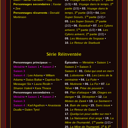
e
Personnages secondaires
:
Xaviar
(1/3) •
02.
Voyage dans le temps
, 2
•
Zee
partie
(2/3) •
03.
Voyage dans le
e
Personnages récurrents
:
Donald
temps
, 3
partie
(3/3) •
04.
Les
re
Mortinson
Super Scouts
, 1
partie
(1/2) •
e
05.
Les Super Scouts
, 2
partie
(2/2) •
06.
Baseball
•
07.
Les Cylons
re
arrivent
, 1
partie
(1/2) •
08.
Les
e
Cylons arrivent
, 2
partie
(2/2) •
09.
Les Moissons de l'espace
•
10.
Le Retour de Starbuck
Série Réinventée
Personnages principaux
—
Épisodes
—
Minisérie
•
Saison 1
•
Minisérie
•
Saison 1
•
Saison 2
•
Saison 2
•
Saison 3
Saison 3
Saison 4
:
01.
Celui qui croit en moi
•
Saison 4
:
Lee Adama
•
William
02.
Lobotomie
•
03.
Les Liens de la
Adama
•
Gaius Baltar
•
Caprica-Six
•
contrainte
•
04.
La Fuite
•
Messager Six
•
Laura Roslin
•
05.
Mutinerie
•
06.
La Foi
•
07.
La
Sharon Valerii
•
Kara Thrace
Trêve
•
08.
Prise de pouvoir
•
Personnages secondaires
—
09.
Plan d'attaque
•
10.
Otages en
Minisérie
•
Saison 1
•
Saison 2
•
danger
•
11.
Déception
•
12.
La
Saison 3
Motion de Zarek
•
13.
Le Serment
•
Saison 4
:
Karl Agathon
•
Anastasia
14.
Bain de sang
•
15.
Sans issue
•
Dualla
•
Galen Tyrol
16.
Le Retour de Gaius
•
17.
Quelqu'un pour veiller sur moi
•
18.
La Naissance d'un ange
•
19.
La
re
Mère de l'humanité
, 1
partie
(1/2) •
e
e
20.
La Mère de l'humanité
, 2
& 3