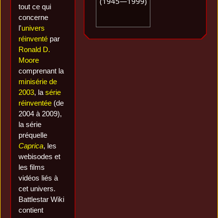
(1945—1999)
tout ce qui
concerne
l'
univers
réinventé
par
Ronald D.
Moore
comprenant la
minisérie de
2003
, la
série
réinventée
(de
2004 à 2009),
la série
préquelle
Caprica
, les
webisodes et
les films
vidéos liés à
cet univers.
Battlestar Wiki
contient