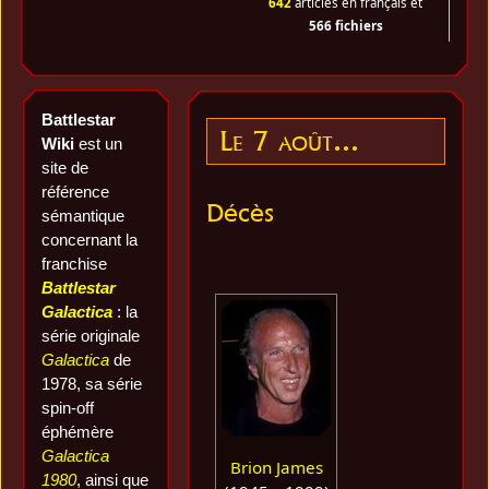
642
articles en français et
566 fichiers
Battlestar
Le 7 août...
Wiki
est un
site de
référence
Décès
sémantique
concernant la
franchise
Battlestar
Galactica
: la
série originale
Galactica
de
1978, sa série
spin-off
éphémère
Galactica
Brion James
1980
, ainsi que