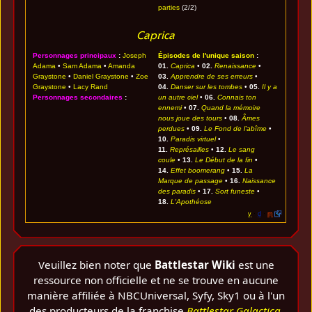
parties
(2/2)
Caprica
Personnages principaux
:
Joseph
Épisodes de l'unique saison
:
Adama
•
Sam Adama
•
Amanda
01.
Caprica
•
02.
Renaissance
•
Graystone
•
Daniel Graystone
•
Zoe
03.
Apprendre de ses erreurs
•
Graystone
•
Lacy Rand
04.
Danser sur les tombes
•
05.
Il y a
Personnages secondaires
:
un autre ciel
•
06.
Connais ton
ennemi
•
07.
Quand la mémoire
nous joue des tours
•
08.
Âmes
perdues
•
09.
Le Fond de l'abîme
•
10.
Paradis virtuel
•
11.
Représailles
•
12.
Le sang
coule
•
13.
Le Début de la fin
•
14.
Effet boomerang
•
15.
La
Marque de passage
•
16.
Naissance
des paradis
•
17.
Sort funeste
•
18.
L'Apothéose
v
·
d
·
m
Veuillez bien noter que
Battlestar Wiki
est une
ressource non officielle et ne se trouve en aucune
manière affiliée à NBCUniversal, Syfy, Sky1 ou à l'un
des producteurs de la franchise
Battlestar Galactica
.