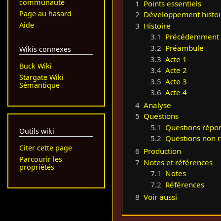
communauté
1
Points essentiels
Page au hasard
2
Développement histoi
Aide
3
Histoire
3.1
Précédemment
3.2
Préambule
Wikis connexes
3.3
Acte 1
Buck Wiki
3.4
Acte 2
Stargate Wiki
3.5
Acte 3
Sémantique
3.6
Acte 4
4
Analyse
5
Questions
5.1
Questions répo
Outils wiki
5.2
Questions non 
Citer cette page
6
Production
Parcourir les
7
Notes et références
propriétés
7.1
Notes
7.2
Références
8
Voir aussi