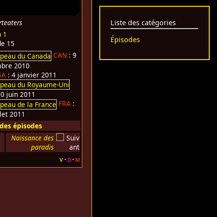
rteaters
Liste des catégories
n 1
Épisodes
de 15
CAN
: 9
bre 2010
SA
: 4 janvier 2011
20 juin 2011
FRA
:
llet 2011
 des épisodes
Naissance des
paradis
v
d
m