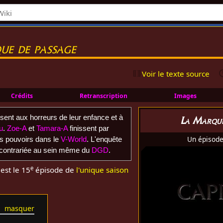
e de passage
Voir le texte source
Crédits
Retranscription
Images
ent aux horreurs de leur enfance et à
La Marque
u
.
Zoe-A
et
Tamara-A
finissent par
Un épisod
s pouvoirs dans le
V-World
. L'enquête
contrariée au sein même du
DGD
.
e
est le 15
épisode de
l'unique saison