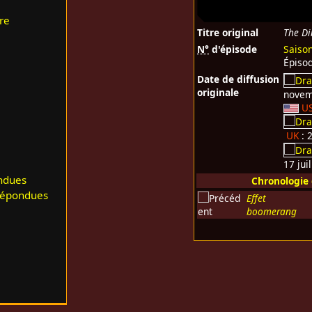
re
Titre original
The Di
N°
d'épisode
Saiso
Épiso
Date de diffusion
originale
novem
U
UK
: 
17 jui
ndues
Chronologie
répondues
Effet
boomerang