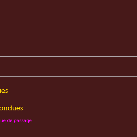
ues
pondues
que de passage