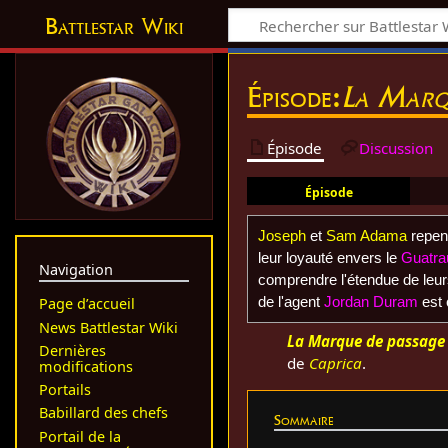
Battlestar Wiki
Épisode:
La Marqu
Épisode
Discussion
Épisode
Joseph
et
Sam Adama
repens
leur loyauté envers le
Guatra
Navigation
comprendre l'étendue de leur
de l'agent
Jordan Duram
est 
Page d’accueil
News Battlestar Wiki
La Marque de passage
Dernières
de
Caprica
.
modifications
Portails
Babillard des chefs
Sommaire
Portail de la