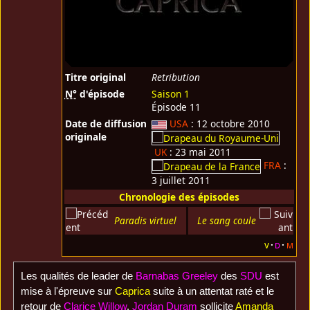
Titre original
Retribution
N°
d'épisode
Saison 1
Épisode 11
Date de diffusion
USA
: 12 octobre 2010
originale
UK
: 23 mai 2011
FRA
:
3 juillet 2011
Chronologie des épisodes
Paradis virtuel
Le sang coule
v
d
m
Les qualités de leader de
Barnabas Greeley
des
SDU
est
mise à l'épreuve sur
Caprica
suite à un attentat raté et le
retour de
Clarice Willow
.
Jordan Duram
sollicite
Amanda