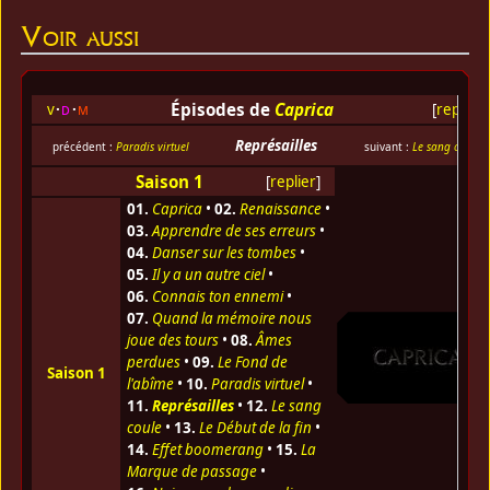
Voir aussi
Épisodes de
Caprica
v
d
m
[
replier
]
Représailles
précédent :
Paradis virtuel
suivant :
Le sang coule
Saison 1
[
replier
]
01.
Caprica
•
02.
Renaissance
•
03.
Apprendre de ses erreurs
•
04.
Danser sur les tombes
•
05.
Il y a un autre ciel
•
06.
Connais ton ennemi
•
07.
Quand la mémoire nous
joue des tours
•
08.
Âmes
perdues
•
09.
Le Fond de
Saison 1
l'abîme
•
10.
Paradis virtuel
•
11.
Représailles
•
12.
Le sang
coule
•
13.
Le Début de la fin
•
14.
Effet boomerang
•
15.
La
Marque de passage
•