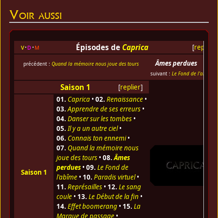
Voir aussi
Épisodes de
Caprica
v
d
m
[
replier
]
Âmes perdues
précédent :
Quand la mémoire nous joue des tours
suivant :
Le Fond de l'abîme
Saison 1
[
replier
]
01.
Caprica
•
02.
Renaissance
•
03.
Apprendre de ses erreurs
•
04.
Danser sur les tombes
•
05.
Il y a un autre ciel
•
06.
Connais ton ennemi
•
07.
Quand la mémoire nous
joue des tours
•
08.
Âmes
perdues
•
09.
Le Fond de
Saison 1
l'abîme
•
10.
Paradis virtuel
•
11.
Représailles
•
12.
Le sang
coule
•
13.
Le Début de la fin
•
14.
Effet boomerang
•
15.
La
Marque de passage
•