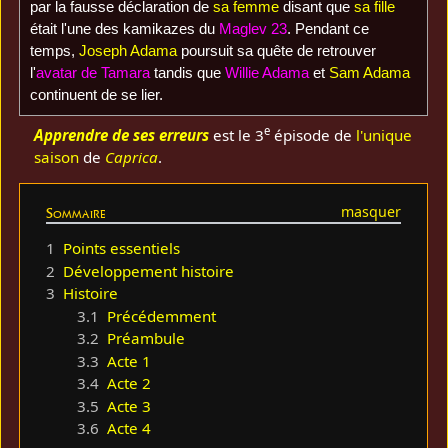
par la fausse déclaration de
sa femme
disant que
sa fille
était l'une des kamikazes du
Maglev 23
. Pendant ce
temps,
Joseph Adama
poursuit sa quête de retrouver
l'
avatar de Tamara
tandis que
Willie Adama
et
Sam Adama
continuent de se lier.
e
Apprendre de ses erreurs
est le 3
épisode de
l'unique
saison
de
Caprica
.
Sommaire
1
Points essentiels
2
Développement histoire
3
Histoire
3.1
Précédemment
3.2
Préambule
3.3
Acte 1
3.4
Acte 2
3.5
Acte 3
3.6
Acte 4