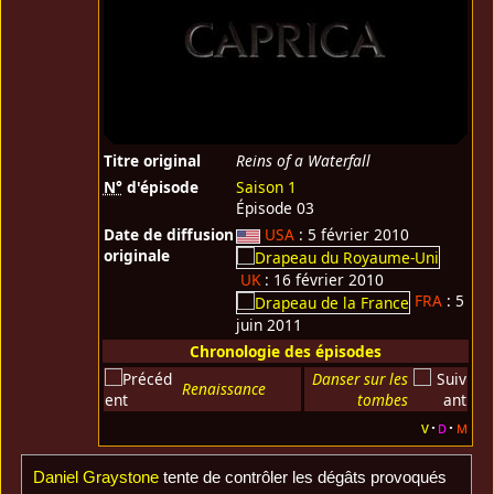
Titre original
Reins of a Waterfall
N°
d'épisode
Saison 1
Épisode 03
Date de diffusion
USA
: 5 février 2010
originale
UK
: 16 février 2010
FRA
: 5
juin 2011
Chronologie des épisodes
Danser sur les
Renaissance
tombes
v
d
m
Daniel Graystone
tente de contrôler les dégâts provoqués