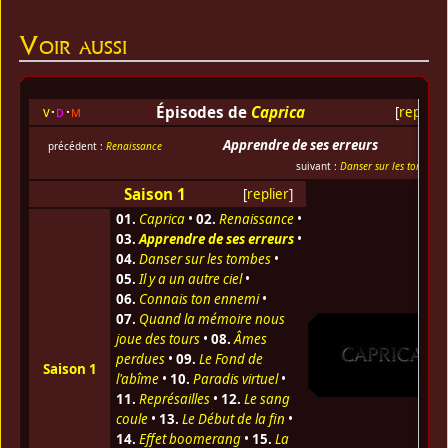
Voir aussi
Épisodes de
Caprica
v
d
m
[
replier
]
Apprendre de ses erreurs
précédent :
Renaissance
suivant :
Danser sur les tombes
Saison 1
[
replier
]
01.
Caprica
•
02.
Renaissance
•
03.
Apprendre de ses erreurs
•
04.
Danser sur les tombes
•
05.
Il y a un autre ciel
•
06.
Connais ton ennemi
•
07.
Quand la mémoire nous
joue des tours
•
08.
Âmes
perdues
•
09.
Le Fond de
Saison 1
l'abîme
•
10.
Paradis virtuel
•
11.
Représailles
•
12.
Le sang
coule
•
13.
Le Début de la fin
•
14.
Effet boomerang
•
15.
La