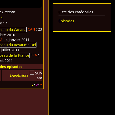
e Dragons
Liste des catégories
 1
Épisodes
de 17
CAN
: 23
bre 2010
SA
: 4 janvier 2011
 juillet 2011
FRA
:
llet 2011
 des épisodes
L’Apothéose
v
d
m