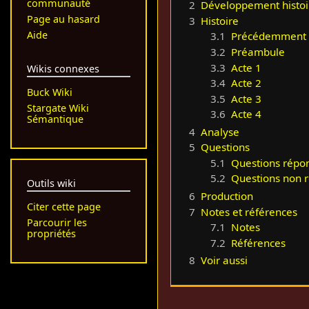
communauté
2
Développement histoi
Page au hasard
3
Histoire
Aide
3.1
Précédemment
3.2
Préambule
3.3
Acte 1
Wikis connexes
3.4
Acte 2
Buck Wiki
3.5
Acte 3
Stargate Wiki
3.6
Acte 4
Sémantique
4
Analyse
5
Questions
5.1
Questions répo
5.2
Questions non 
Outils wiki
6
Production
Citer cette page
7
Notes et références
Parcourir les
7.1
Notes
propriétés
7.2
Références
8
Voir aussi