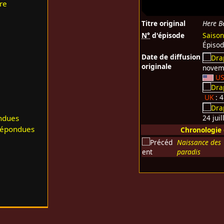
re
Titre original
Here B
N°
d'épisode
Saison
Épiso
Date de diffusion
originale
novem
U
UK
: 4
ndues
24 jui
répondues
Chronologie
Naissance des
paradis