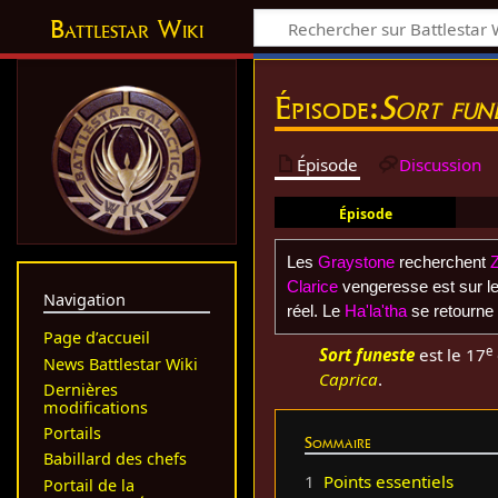
Battlestar Wiki
Épisode:
Sort fun
Épisode
Discussion
Épisode
Les
Graystone
recherchent
Clarice
vengeresse est sur le
Navigation
réel. Le
Ha'la'tha
se retourne 
Page d’accueil
e
Sort funeste
est le 17
News Battlestar Wiki
Caprica
.
Dernières
modifications
Portails
Sommaire
Babillard des chefs
1
Points essentiels
Portail de la