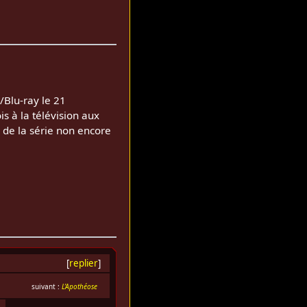
/Blu-ray le 21
s à la télévision aux
 de la série non encore
[
replier
]
suivant :
L’Apothéose