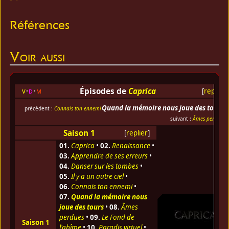
Références
Voir aussi
Épisodes de
Caprica
v
d
m
[
replier
]
Quand la mémoire nous joue des tours
précédent :
Connais ton ennemi
suivant :
Âmes perdues
Saison 1
[
replier
]
01.
Caprica
•
02.
Renaissance
•
03.
Apprendre de ses erreurs
•
04.
Danser sur les tombes
•
05.
Il y a un autre ciel
•
06.
Connais ton ennemi
•
07.
Quand la mémoire nous
joue des tours
•
08.
Âmes
perdues
•
09.
Le Fond de
Saison 1
l'abîme
•
10.
Paradis virtuel
•