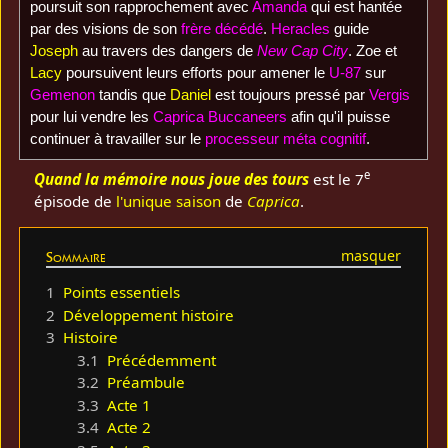
poursuit son rapprochement avec
Amanda
qui est hantée
par des visions de son
frère décédé
.
Heracles
guide
Joseph
au travers des dangers de
New Cap City
. Zoe et
Lacy
poursuivent leurs efforts pour amener le
U-87
sur
Gemenon
tandis que
Daniel
est toujours pressé par
Vergis
pour lui vendre les
Caprica Buccaneers
afin qu'il puisse
continuer à travailler sur le
processeur méta cognitif
.
e
Quand la mémoire nous joue des tours
est le 7
épisode de
l'unique saison
de
Caprica
.
Sommaire
1
Points essentiels
2
Développement histoire
3
Histoire
3.1
Précédemment
3.2
Préambule
3.3
Acte 1
3.4
Acte 2