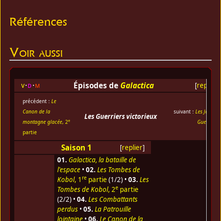
Références
Voir aussi
Épisodes de
Galactica
v
d
m
[
replier
]
précédent :
Le
Canon de la
suivant :
Les Jeunes
Les Guerriers victorieux
e
montagne glacée
, 2
Guerriers
partie
Saison 1
[
replier
]
01.
Galactica, la bataille de
l'espace
•
02.
Les Tombes de
re
Kobol
, 1
partie
(1/2) •
03.
Les
e
Tombes de Kobol
, 2
partie
(2/2) •
04.
Les Combattants
perdus
•
05.
La Patrouille
lointaine
•
06.
Le Canon de la