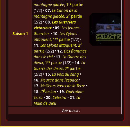
re
montagne glacée
, 1
partie
(1/2) •
07.
Le Canon de la
e
montagne glacée
, 2
partie
(2/2) •
08.
Les Guerriers
victorieux
•
09.
Les Jeunes
Saison 1
Guerriers
•
10.
Les Cylons
re
attaquent
, 1
partie
(1/2) •
e
11.
Les Cylons attaquent
, 2
partie
(2/2) •
12.
Des flammes
dans le ciel
•
13.
La Guerre des
re
dieux
, 1
partie
(1/2) •
14.
La
e
Guerre des dieux
, 2
partie
(2/2) •
15.
La Voix du sang
•
16.
Meurtre dans l'espace
•
17.
Meilleurs Vœux de la Terre
•
18.
L'Évasion
•
19.
Opération
Terra
•
20.
Celestra
•
21.
La
Main de Dieu
Voir aussi
: