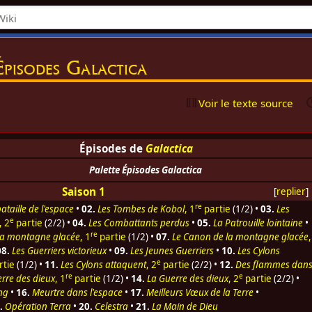
Épisodes Galactica
Voir le texte source
Épisodes de
Galactica
Palette Épisodes Galactica
Saison 1
[
replier
]
re
bataille de l'espace
•
02.
Les Tombes de Kobol
, 1
partie
(1/2) •
03.
Les
e
, 2
partie
(2/2) •
04.
Les Combattants perdus
•
05.
La Patrouille lointaine
•
re
la montagne glacée
, 1
partie
(1/2) •
07.
Le Canon de la montagne glacée
,
08.
Les Guerriers victorieux
•
09.
Les Jeunes Guerriers
•
10.
Les Cylons
e
rtie
(1/2) •
11.
Les Cylons attaquent
, 2
partie
(2/2) •
12.
Des flammes dan
re
e
rre des dieux
, 1
partie
(1/2) •
14.
La Guerre des dieux
, 2
partie
(2/2) •
ng
•
16.
Meurtre dans l'espace
•
17.
Meilleurs Vœux de la Terre
•
.
Opération Terra
•
20.
Celestra
•
21.
La Main de Dieu