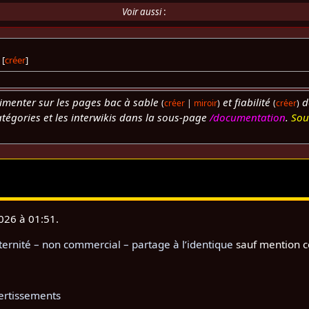
Voir aussi
:
[
créer
]
rimenter sur les pages bac à sable
et fiabilité
d
(
créer
|
miroir
)
(
créer
)
catégories et les interwikis dans la sous-page
/documentation
.
Sou
2026 à 01:51.
rnité – non commercial – partage à l’identique
sauf mention c
ertissements