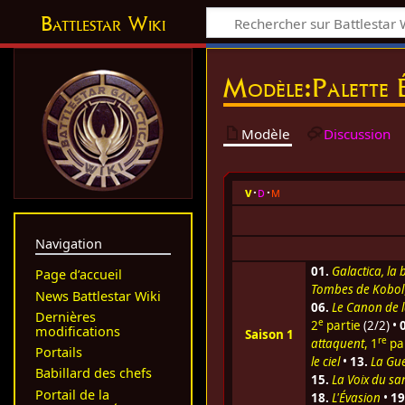
Battlestar Wiki
Modèle
:
Palette 
Modèle
Discussion
v
d
m
Navigation
01.
Galactica, la 
Page d’accueil
Tombes de Kobol
News Battlestar Wiki
06.
Le Canon de 
Dernières
e
2
partie
(2/2) •
modifications
Saison 1
re
attaquent
, 1
pa
Portails
le ciel
•
13.
La Gue
Babillard des chefs
15.
La Voix du sa
Portail de la
18.
L'Évasion
•
19