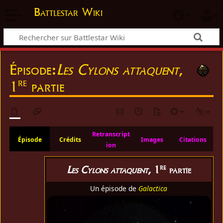
Battlestar Wiki
Épisode:
Les Cylons attaquent
,
re
1
partie
Retranscript
Épisode
Crédits
Images
Citations
ion
re
Les Cylons attaquent
, 1
partie
Un épisode de
Galactica