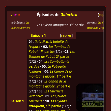
Épisodes de
Galactica
v
d
m
[
replier
]
précédent :
Les
suivant :
Les Cylons
re
Les Cylons attaquent
, 1
partie
e
Jeunes Guerriers
attaquent
, 2
partie
Saison 1
[
replier
]
01.
Galactica, la bataille de
l'espace
•
02.
Les Tombes de
re
Kobol
, 1
partie
(1/2) •
03.
Les
e
Tombes de Kobol
, 2
partie
(2/2) •
04.
Les Combattants
perdus
•
05.
La Patrouille
lointaine
•
06.
Le Canon de la
re
montagne glacée
, 1
partie
(1/2) •
07.
Le Canon de la
e
montagne glacée
, 2
partie
(2/2) •
08.
Les Guerriers
victorieux
•
09.
Les Jeunes
Saison 1
Guerriers
•
10.
Les Cylons
re
attaquent
, 1
partie
(1/2) •
e