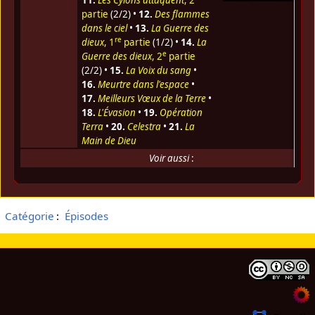
11.
Les Cylons attaquent
, 2
partie
(2/2) •
12.
Des flammes
dans le ciel
•
13.
La Guerre des
re
dieux
, 1
partie
(1/2) •
14.
La
e
Guerre des dieux
, 2
partie
(2/2) •
15.
La Voix du sang
•
16.
Meurtre dans l'espace
•
17.
Meilleurs Vœux de la Terre
•
18.
L'Évasion
•
19.
Opération
Terra
•
20.
Celestra
•
21.
La
Main de Dieu
Voir aussi
:
Catégorie
:
Épisodes