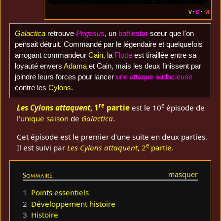
v
d
m
Galactica
retrouve
Pegasus
, un
battlestar
sœur que l'on
pensait détruit. Commandé par le légendaire et quelquefois
arrogant commandeur
Cain
, la
Flotte
est tiraillée entre sa
loyauté envers
Adama
et Cain, mais les deux finissent par
joindre leurs forces pour lancer
une attaque audacieuse
contre les
Cylons
.
re
e
Les Cylons attaquent
, 1
partie
est le 10
épisode de
l'unique saison
de
Galactica
.
Cet épisode est le premier d'une suite en deux parties.
e
Il est suivi par
Les Cylons attaquent
, 2
partie
.
Sommaire
1
Points essentiels
2
Développement histoire
3
Histoire