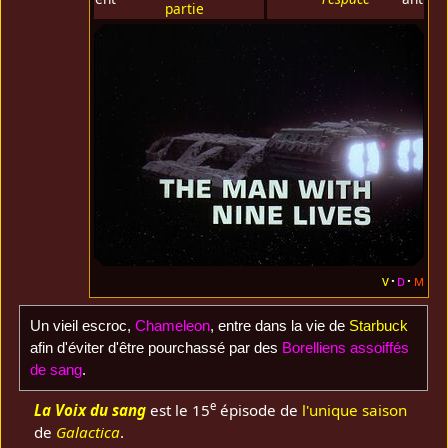
partie
v
d
m
Un vieil escroc,
Chameleon
, entre dans la vie de
Starbuck
afin d'éviter d'être pourchassé par des
Borelliens
assoiffés
de sang
.
e
La Voix du sang
est le 15
épisode de
l'unique saison
de
Galactica
.