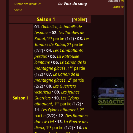
suivant :
Meurtre
La Voix du sang
e
Guerre des dieux
, 2
dans l'espace
partie
Saison 1
[
replier
]
01.
Galactica, la bataille de
l'espace
•
02.
Les Tombes de
re
Kobol
, 1
partie
(1/2) •
03.
Les
e
Tombes de Kobol
, 2
partie
(2/2) •
04.
Les Combattants
perdus
•
05.
La Patrouille
lointaine
•
06.
Le Canon de la
re
montagne glacée
, 1
partie
(1/2) •
07.
Le Canon de la
e
montagne glacée
, 2
partie
(2/2) •
08.
Les Guerriers
victorieux
•
09.
Les Jeunes
Saison 1
Guerriers
•
10.
Les Cylons
re
attaquent
, 1
partie
(1/2) •
e
11.
Les Cylons attaquent
, 2
partie
(2/2) •
12.
Des flammes
dans le ciel
•
13.
La Guerre des
re
dieux
, 1
partie
(1/2) •
14.
La
e