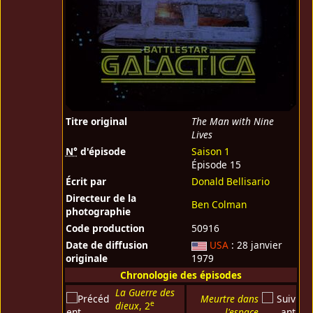
Titre original
The Man with Nine
Lives
N°
d'épisode
Saison 1
Épisode 15
Écrit par
Donald Bellisario
Directeur de la
Ben Colman
photographie
Code production
50916
Date de diffusion
USA
: 28 janvier
originale
1979
Chronologie des épisodes
La Guerre des
Meurtre dans
e
dieux
, 2
l'espace