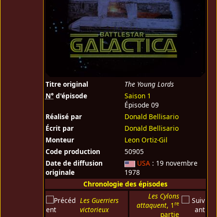
Titre original
The Young Lords
N°
d'épisode
Saison 1
Épisode 09
Réalisé par
Donald Bellisario
Écrit par
Donald Bellisario
Monteur
Leon Ortiz-Gil
Code production
50905
Date de diffusion
USA
: 19 novembre
originale
1978
Chronologie des épisodes
Les Cylons
Les Guerriers
re
attaquent
, 1
victorieux
partie