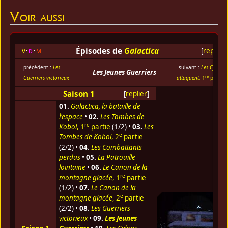
Voir aussi
Épisodes de
Galactica
v
d
m
[
replier
]
précédent :
Les
suivant :
Les Cylons
Les Jeunes Guerriers
re
Guerriers victorieux
attaquent
, 1
partie
Saison 1
[
replier
]
01.
Galactica, la bataille de
l'espace
•
02.
Les Tombes de
re
Kobol
, 1
partie
(1/2) •
03.
Les
e
Tombes de Kobol
, 2
partie
(2/2) •
04.
Les Combattants
perdus
•
05.
La Patrouille
lointaine
•
06.
Le Canon de la
re
montagne glacée
, 1
partie
(1/2) •
07.
Le Canon de la
e
montagne glacée
, 2
partie
(2/2) •
08.
Les Guerriers
victorieux
•
09.
Les Jeunes