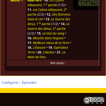
Saison 1
Guerriers
•
10.
Les Cylons
re
attaquent
, 1
partie
(1/2) •
e
11.
Les Cylons attaquent
, 2
partie
(2/2) •
12.
Des flammes
dans le ciel
•
13.
La Guerre des
re
dieux
, 1
partie
(1/2) •
14.
La
e
Guerre des dieux
, 2
partie
(2/2) •
15.
La Voix du sang
•
16.
Meurtre dans l'espace
•
17.
Meilleurs Vœux de la Terre
•
18.
L'Évasion
•
19.
Opération
Terra
•
20.
Celestra
•
21.
La
Main de Dieu
Voir aussi
:
Catégorie
:
Épisodes