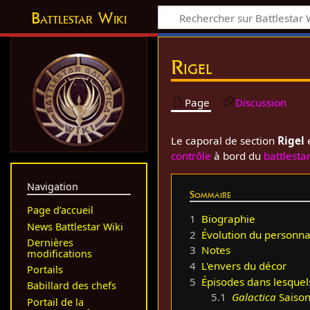
Battlestar Wiki
Rigel
Page
Discussion
Le caporal de section
Rigel
e
contrôle
à bord du
battlesta
Navigation
Sommaire
Page d’accueil
1
Biographie
News Battlestar Wiki
2
Évolution du personn
Dernières
3
Notes
modifications
4
L'envers du décor
Portails
5
Épisodes dans lesquel
Babillard des chefs
5.1
Galactica
Saison
Portail de la