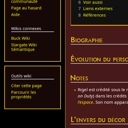
communauté
6
Voir aussi
Page au hasard
7
Liens externes
Aide
8
Références
Wikis connexes
Biographie
Buck Wiki
Stargate Wiki
Sémantique
Évolution du pers
Notes
Outils wiki
Citer cette page
Rigel est crédité sous l
Parcourir les
on Duty
) dans les crédits
propriétés
l'espace
. Son nom apparai
L'envers du décor