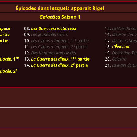
Épisodes dans lesquels apparait Rigel
Galactica
Saison 1
espace
08.
Les Guerriers victorieux
15.
La Voix du sa
artie
09.
Les Jeunes Guerriers
16.
Meurtre dans 
re
rtie
10.
Les Cylons attaquent
, 1
partie
17.
Meilleurs Vœu
e
11.
Les Cylons attaquent
, 2
partie
18.
L'Évasion
12.
Des flammes dans le ciel
19.
Opération Ter
re
re
glacée
, 1
13.
La Guerre des dieux
, 1
partie
20.
Celestra
e
14.
La Guerre des dieux
, 2
partie
21.
La Main de Di
e
glacée
, 2