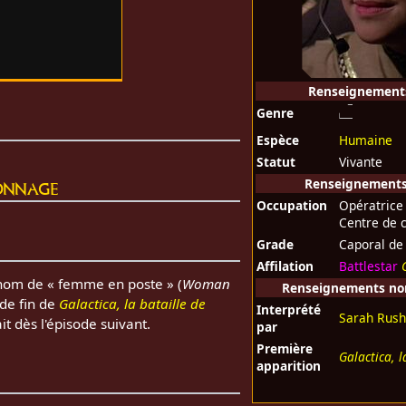
Renseignement
Genre
Espèce
Humaine
Statut
Vivante
onnage
Renseignements 
Occupation
Opératrice
Centre de 
Grade
Caporal de
Affilation
Battlestar
e nom de « femme en poste » (
Woman
Renseignements non 
 de fin de
Galactica, la bataille de
Interprété
Sarah Rus
t dès l'épisode suivant.
par
Première
Galactica, l
apparition