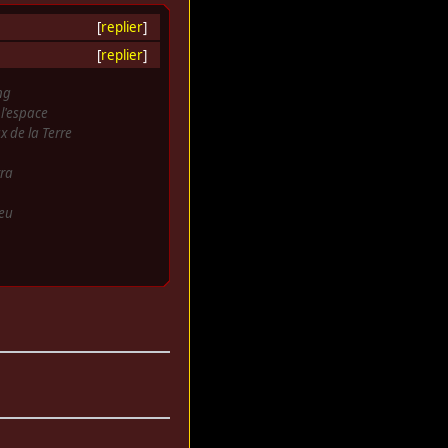
[
replier
]
[
replier
]
ng
l'espace
x de la Terre
ra
eu