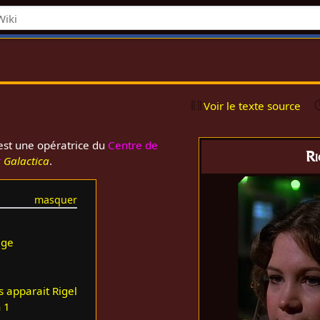
Voir le texte source
st une opératrice du
Centre de
Ri
r
Galactica
.
age
s apparait Rigel
 1