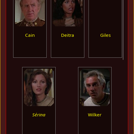
Cain
Deitra
Giles
G
Sérina
Wilker