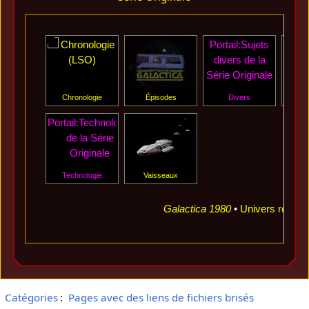
Portail:Sujets
Porta
divers de la
d
Série Originale
Chronologie
Épisodes
Divers
Év
Portail:Technologie
de la Série
Originale
Technologie
Vaisseaux
Galactica 1980
•
Univers réinve
Catégories
:
Pages avec des liens de fichiers brisés