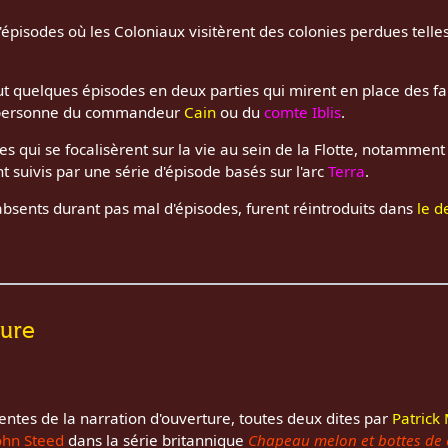
 d'épisodes où les Coloniaux visitèrent des colonies perdues telle
eut quelques épisodes en deux parties qui mirent en place des fai
personne du commandeur
Cain
ou du
comte Iblis
.
des qui se focalisèrent sur la vie au sein de la Flotte, notamme
ent suivis par une série d'épisode basés sur l'arc
Terra
.
t absents durant pas mal d'épisodes, furent réintroduits dans
le d
ture
rentes de la narration d'ouverture, toutes deux dites par
Patrick
ohn Steed
dans la série britannique
Chapeau melon et bottes de 