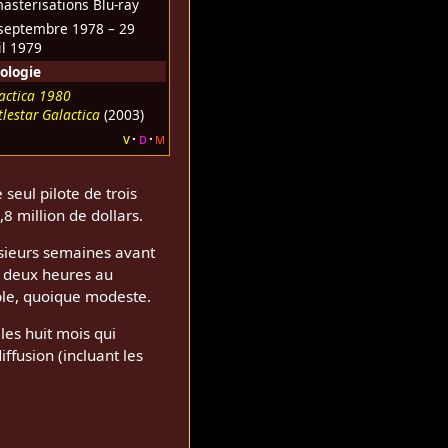
asterisations Blu-ray
septembre 1978 – 29
il 1979
ologie
actica 1980
tlestar Galactica
(2003)
v
d
m
 seul pilote de trois
8 million de dollars.
lusieurs semaines avant
at deux heures au
able, quoique modeste.
les huit mois qui
iffusion (incluant les