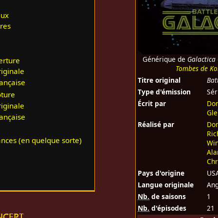
aux
res
Générique de
Galactica
erture
Tombes de Ko
riginale
Titre original
Bat
rançaise
Type d'émission
Sér
ôture
Écrit par
Don
riginale
Gle
rançaise
Réalisé par
Don
Ric
ances (en quelque sorte)
Win
Ala
Chr
Pays d'origine
US
Langue originale
Ang
Nb.
de saisons
1
Nb.
d'épisodes
21
ncept