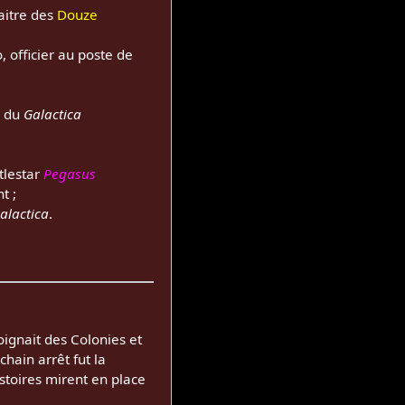
aitre des
Douze
, officier au poste de
d du
Galactica
ttlestar
Pegasus
t ;
alactica
.
loignait des Colonies et
ochain arrêt fut la
stoires mirent en place