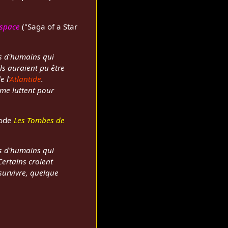
'espace
("Saga of a Star
us d'humains qui
Ils auraient pu être
 l'
Atlantide
.
ême luttent pour
sode
Les Tombes de
us d'humains qui
Certains croient
survivre, quelque