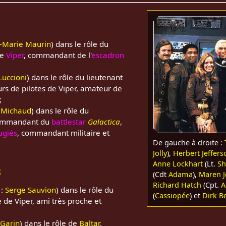
x
-Marie Maurin
) dans le rôle du
de
Viper
, commandant de l'
escadron
Luccioni
) dans le rôle du lieutenant
eurs de pilotes de Viper, amateur de
;
 Michaud
) dans le rôle du
ommandant du
battlestar
Galactica
,
fugiés
, commandant militaire et
De gauche à droite :
Jolly
),
Herbert Jefferso
Anne Lockhart
(Lt.
S
s
(Cdt
Adama
),
Maren 
Richard Hatch
(Cpt.
A
 :
Serge Sauvion
) dans le rôle du
(
Cassiopée
) et
Dirk B
te de Viper, ami très proche et
 Garin
) dans le rôle de
Baltar
,