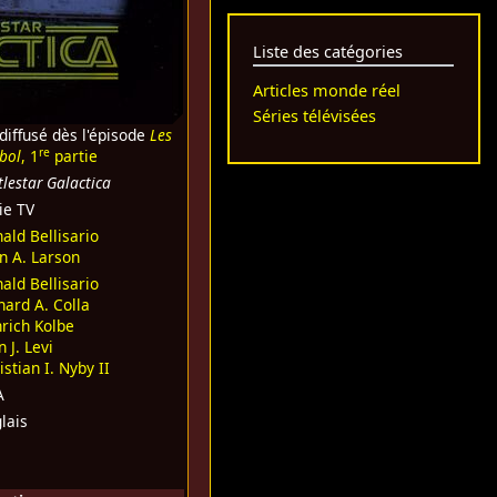
Liste des catégories
Articles monde réel
Séries télévisées
diffusé dès l'épisode
Les
re
bol
, 1
partie
tlestar Galactica
ie TV
ald Bellisario
n A. Larson
ald Bellisario
hard A. Colla
rich Kolbe
n J. Levi
istian I. Nyby II
A
lais