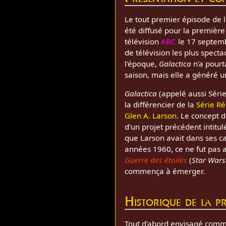
Le tout premier épisode de l
été diffusé pour la première
télévision
ABC
le 17 septem
de télévision les plus spect
l'époque,
Galactica
n'a pourt
saison, mais elle a généré u
Galactica
(appelé aussi Série
la différencier de la
Série R
Glen A. Larson
. Le concept 
d'un projet précédent intitu
que Larson avait dans ses c
années 1960, ce ne fut pas 
Guerre des étoiles
(
Star Wars
commença à émerger.
Historique de la p
Tout d'abord envisagé comm