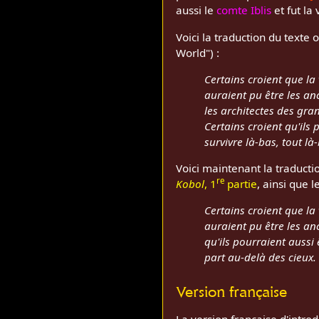
aussi le
comte Iblis
et fut la
Voici la traduction du texte
World") :
Certains croient que la
auraient pu être les an
les architectes des gra
Certains croient qu'il
survivre là-bas, tout là-
Voici maintenant la traducti
re
Kobol
, 1
partie
, ainsi que l
Certains croient que la
auraient pu être les an
qu'ils pourraient auss
part au-delà des cieux.
Version française
La version française d'intro