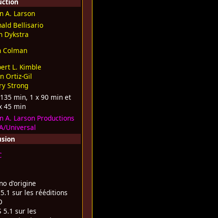
uction
n A. Larson
ald Bellisario
n Dykstra
n Colman
ert L. Kimble
n Ortiz-Gil
ry Strong
 135 min, 1 x 90 min et
x 45 min
n A. Larson Productions
/Universal
usion
C
o d'origine
5.1 sur les rééditions
D
 5.1 sur les