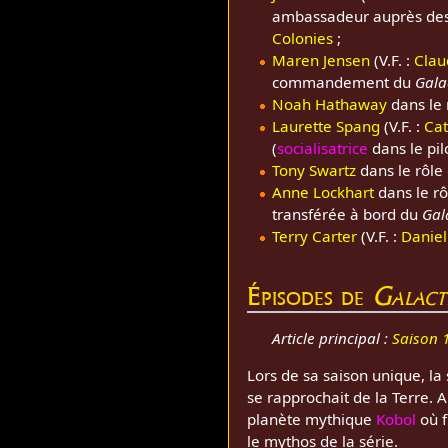
ambassadeur auprès de
Colonies
;
Maren Jensen
(V.F. :
Clau
commandement du
Gala
Noah Hathaway
dans le 
Laurette Spang
(V.F. :
Cat
(
socialisatrice
dans le pilo
Tony Swartz
dans le rôle
Anne Lockhart
dans le rô
transférée à bord du
Gal
Terry Carter
(V.F. :
Daniel
Épisodes de
Galact
Article principal :
Saison 1
Lors de sa saison unique, la 
se rapprochait de la Terre. Ap
planète mythique
Kobol
où f
le mythos de la série.