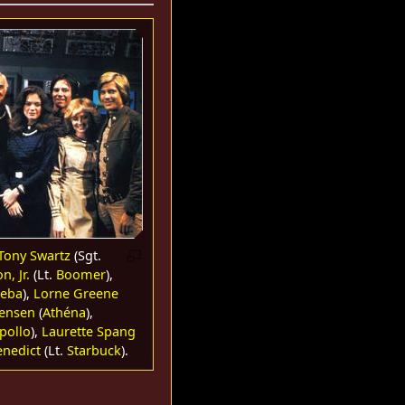
Tony Swartz
(Sgt.
n, Jr.
(Lt.
Boomer
),
heba
),
Lorne Greene
Jensen
(
Athéna
),
pollo
),
Laurette Spang
enedict
(Lt.
Starbuck
).