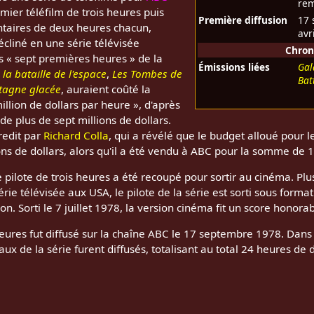
rem
mier téléfilm de trois heures puis
Première diffusion
17 
ntaires de deux heures chacun,
avr
cliné en une série télévisée
Chron
 « sept premières heures » de la
Émissions liées
Gal
 la bataille de l'espace
,
Les Tombes de
Bat
tagne glacée
, auraient coûté la
illion de dollars par heure », d'après
 de plus de sept millions de dollars.
redit par
Richard Colla
, qui a révélé que le budget alloué pour le
ons de dollars, alors qu'il a été vendu à ABC pour la somme de 1,
 le pilote de trois heures a été recoupé pour sortir au cinéma. P
érie télévisée aux USA, le pilote de la série est sorti sous form
n. Sorti le 7 juillet 1978, la version cinéma fit un score honor
eures fut diffusé sur la chaîne ABC le 17 septembre 1978. Dans 
aux de la série furent diffusés, totalisant au total 24 heures de d