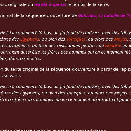
 voix originale du
leader impérial
le temps de la série.
 original de la séquence d'ouverture de
Galactica, la bataille de l
 vie ici a commencé là-bas, au fin fond de l'univers, avec des trib
cêtres des
Égyptiens
, ou bien des
Toltèques
, ou alors des
Mayas
. 
ndes pyramides, ou bien des civilisations perdues de
Lémurie
ou de
s pourraient aussi être les frères des hommes qui en ce moment m
bas, dans les étoiles.
on du texte original de la séquence d'ouverture à partir de l'épi
es suivants :
 vie ici a commencé là-bas, au fin fond de l'univers, avec des trib
cêtres des Égyptiens, ou bien des Toltèques, ou alors des Mayas. 
i être les frères des hommes qui en ce moment même luttent pour 
duction est assez similaire quant au premier épisode :