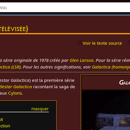
télévisée)
Voir le texte source
la série originale de 1978 créée par
Glen Larson
. Pour la série réi
ctica (LSR)
. Pour les autres significations, voir
Galactica (homony
estar Galactica
) est la première série
Gala
tlestar Galactica
racontant la saga de
 aux
Cylons
.
pt
ction