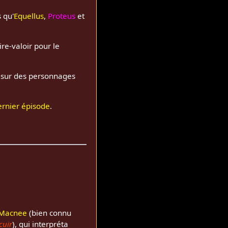
s qu'
Equellus
,
Proteus
et
re-valoir pour le
nt sur des personnages
ernier épisode
.
 Macnee
(bien connu
cuir
), qui interpréta