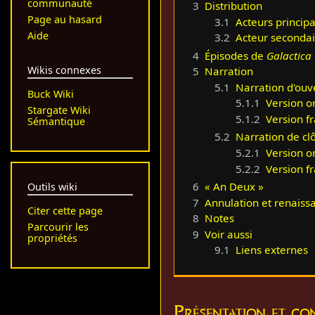
communauté
3
Distribution
Page au hasard
3.1
Acteurs princip
Aide
3.2
Acteur secondai
4
Épisodes de
Galactica
Wikis connexes
5
Narration
5.1
Narration d'ouv
Buck Wiki
5.1.1
Version o
Stargate Wiki
5.1.2
Version f
Sémantique
5.2
Narration de cl
5.2.1
Version o
5.2.2
Version f
6
« An Deux »
Outils wiki
7
Annulation et renaiss
Citer cette page
8
Notes
Parcourir les
9
Voir aussi
propriétés
9.1
Liens externes
Présentation et co