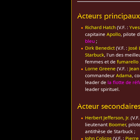
Acteurs principau
Richard Hatch
(V.F. :
Yves
capitaine
Apollo
, pilote 
bleu
;
Dirk Benedict
(V.F. :
José 
Starbuck
, l'un des meill
femmes et de
fumarello
Lorne Greene
(V.F. :
Jean
commandeur
Adama
, c
leader de
la flotte de ré
leader spirituel.
Acteur secondaire
Herbert Jefferson, Jr.
(V.F.
lieutenant
Boomer
, pilo
antithèse de Starbuck ;
John Colicos
(V.F. :
Pierre