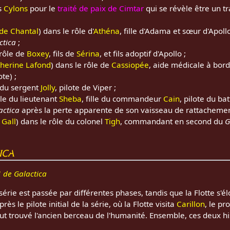
s
Cylons
pour le
traité de paix de Cimtar
qui se révèle être un tr
de Chantal
) dans le rôle d'
Athéna
, fille d'Adama et sœur d'Apollo
ctica
;
rôle de
Boxey
, fils de
Sérina
, et fils adoptif d'Apollo ;
herine Lafond
) dans le rôle de
Cassiopée
, aide médicale à bor
te) ;
 du sergent
Jolly
, pilote de Viper ;
le du lieutenant
Sheba
, fille du commandeur
Cain
, pilote du ba
actica
après la perte apparente de son vaisseau de rattachemen
 Gall
) dans le rôle du colonel
Tigh
, commandant en second du
G
ica
 de Galactica
série est passée par différentes phases, tandis que la Flotte s'é
rès le pilote initial de la série, où la Flotte visita
Carillon
, le pr
ut trouvé l'ancien berceau de l'humanité. Ensemble, ces deux hi