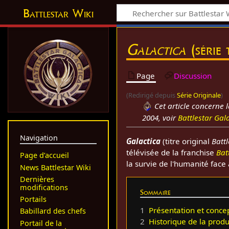
Battlestar Wiki
Galactica
(série 
Page
Discussion
(Redirigé depuis
Série Originale
)
Cet article concerne 
2004, voir
Battlestar Gala
Navigation
Galactica
(titre original
Battl
télévisée de la franchise
Bat
Page d’accueil
la survie de l'humanité face
News Battlestar Wiki
Dernières
modifications
Sommaire
Portails
1
Présentation et conce
Babillard des chefs
2
Historique de la produ
Portail de la