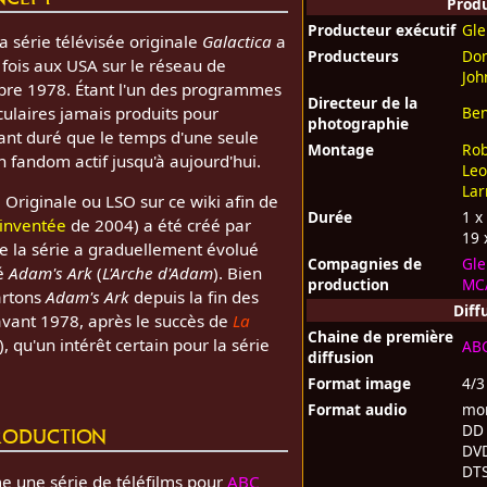
Prod
Producteur exécutif
Gle
a série télévisée originale
Galactica
a
Producteurs
Don
 fois aux USA sur le réseau de
Joh
bre 1978. Étant l'un des programmes
Directeur de la
Be
aculaires jamais produits pour
photographie
ant duré que le temps d'une seule
Montage
Rob
n fandom actif jusqu'à aujourd'hui.
Leo
Lar
 Originale ou LSO sur ce wiki afin de
Durée
1 x
éinventée
de 2004) a été créé par
19 
de la série a graduellement évolué
Compagnies de
Gle
lé
Adam's Ark
(
L'Arche d'Adam
). Bien
production
MCA
artons
Adam's Ark
depuis la fin des
Diff
avant 1978, après le succès de
La
Chaine de première
), qu'un intérêt certain pour la série
AB
diffusion
Format image
4/3
Format audio
mon
roduction
DD 
DV
DTS
e une série de téléfilms pour
ABC