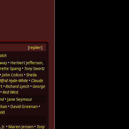
[
replier
]
atch
away
•
Herbert Jefferson,
rette Spang
•
Tony Swartz
•
John Colicos
•
Sheila
ilfrid Hyde-White
•
Claude
rt
•
Richard Lynch
•
George
•
Red West
and
•
Jane Seymour
ghan
•
David Greenan
•
eld
Jr.
•
Maren Jensen
•
Tony