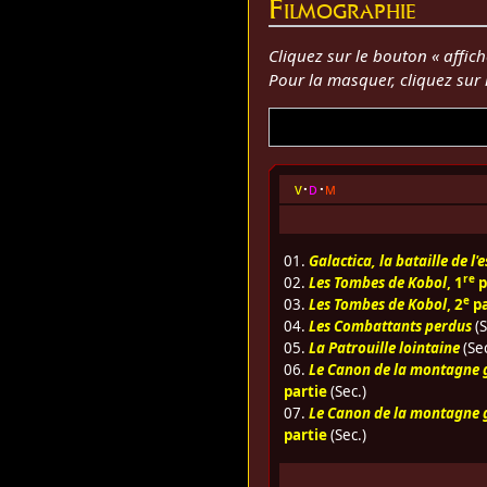
Filmographie
Cliquez sur le bouton « affich
Pour la masquer, cliquez sur
v
d
m
01.
Galactica, la bataille de l'
re
02.
Les Tombes de Kobol
, 1
p
e
03.
Les Tombes de Kobol
, 2
pa
04.
Les Combattants perdus
(S
05.
La Patrouille lointaine
(Sec
06.
Le Canon de la montagne 
partie
(Sec.)
07.
Le Canon de la montagne 
partie
(Sec.)