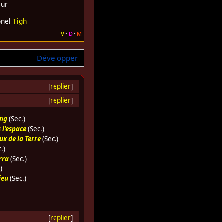
eur
onel
Tigh
v
d
m
Développer
[
replier
]
[
replier
]
ang
(Sec.)
 l'espace
(Sec.)
x de la Terre
(Sec.)
.)
rra
(Sec.)
)
ieu
(Sec.)
[
replier
]