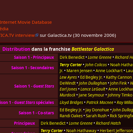
Internet Movie Database
édia
ICA.TV interview
sur Galactica.tv (30 novembre 2006)
Distribution
dans la franchise
Battlestar Galactica
Saison 1 - Principaux
Dirk Benedict
•
Lorne Greene
•
Richard H
Terry Carter
•
John Colicos
•
Noah Hath
Saison 1 - Secondaires
Jr.
•
Maren Jensen
•
Anne Lockhart
•
Lau
Lew Ayres
•
Ed Begley Jr.
•
Kathy Cannon
DeWindt
•
John Dullaghan
•
John Fink
•
W
Saison 1 -
Guest Stars
Earl Jones
•
Lance LeGault
•
Anne Lockha
Murdock
•
Jane Seymour
•
Johnny Timko
ison 1 -
Guest Stars
spéciales
Lloyd Bridges
•
Patrick Macnee
•
Ray Mill
Ed Begley Jr.
•
Jay Donohue
•
John Dulla
Saison 1 - Co-stars
Randi Oakes
•
Sarah Rush
•
Rick Springfi
Principaux
Dirk Benedict
•
Lorne Greene
•
Richard Hatch
Terry Carter
•
Noah Hathaway
•
Herbert Jefferson, 