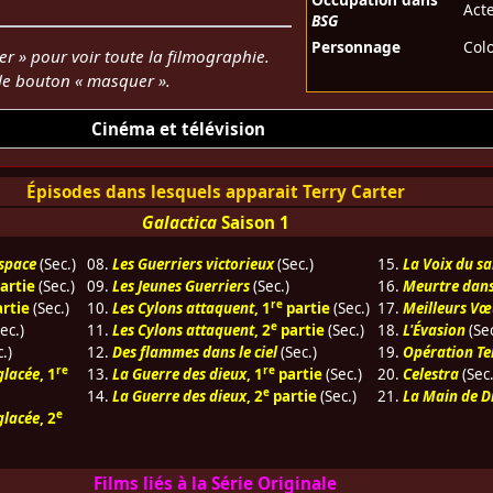
Act
BSG
Personnage
Col
er » pour voir toute la filmographie.
 le bouton « masquer ».
Cinéma et télévision
Épisodes dans lesquels apparait Terry Carter
Galactica
Saison 1
espace
(Sec.)
08.
Les Guerriers victorieux
(Sec.)
15.
La Voix du s
artie
(Sec.)
09.
Les Jeunes Guerriers
(Sec.)
16.
Meurtre dans
re
rtie
(Sec.)
10.
Les Cylons attaquent
, 1
partie
(Sec.)
17.
Meilleurs Vœu
e
ec.)
11.
Les Cylons attaquent
, 2
partie
(Sec.)
18.
L'Évasion
(Sec
.)
12.
Des flammes dans le ciel
(Sec.)
19.
Opération Te
re
re
glacée
, 1
13.
La Guerre des dieux
, 1
partie
(Sec.)
20.
Celestra
(Sec.
e
14.
La Guerre des dieux
, 2
partie
(Sec.)
21.
La Main de D
e
glacée
, 2
Films liés à la Série Originale