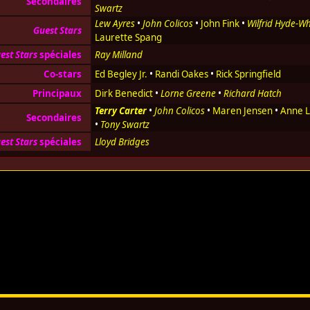
Secondaires
Swartz
Lew Ayres
•
John Colicos
•
John Fink
•
Wilfrid Hyde-Wh
Guest Stars
Laurette Spang
est Stars
spéciales
Ray Milland
Co-stars
Ed Begley Jr.
•
Randi Oakes
•
Rick Springfield
Principaux
Dirk Benedict
•
Lorne Greene
•
Richard Hatch
Terry Carter
•
John Colicos
•
Maren Jensen
•
Anne L
Secondaires
•
Tony Swartz
est Stars
spéciales
Lloyd Bridges