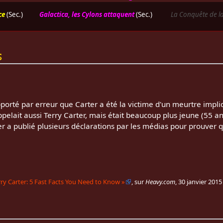
ce
(Sec.)
Galactica, les Cylons attaquent
(Sec.)
La Conquête de la
s
pporté par erreur que Carter a été la victime d'un meurtre impl
appelait aussi Terry Carter, mais était beaucoup plus jeune (55 an
r a publié plusieurs déclarations par les médias pour prouver qu
rry Carter: 5 Fast Facts You Need to Know
»
, sur
Heavy.com
,
30 janvier 2015