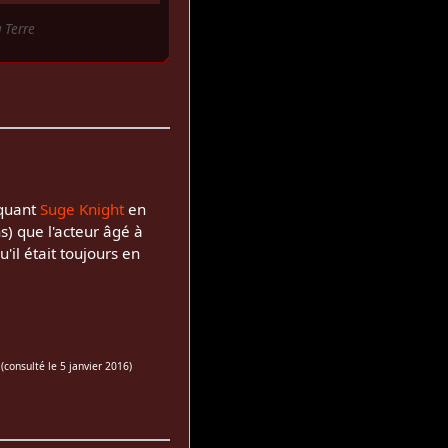
 Terre
iquant
Suge Knight
en
s) que l'acteur âgé à
'il était toujours en
(consulté le
5 janvier 2016
)