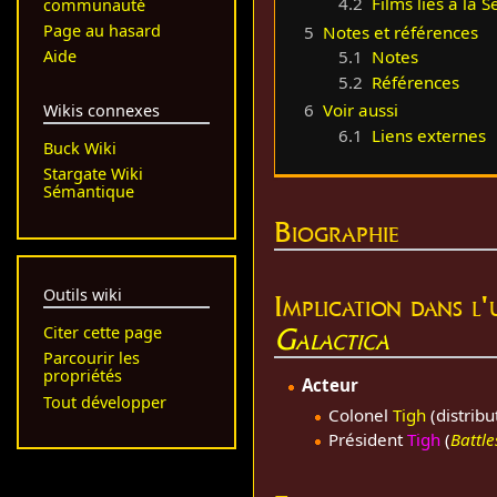
4.2
Films liés à la S
communauté
Page au hasard
5
Notes et références
Aide
5.1
Notes
5.2
Références
6
Voir aussi
Wikis connexes
6.1
Liens externes
Buck Wiki
Stargate Wiki
Sémantique
Biographie
Outils wiki
Implication dans l
Galactica
Citer cette page
Parcourir les
propriétés
Acteur
Tout développer
Colonel
Tigh
(distrib
Président
Tigh
(
Battl