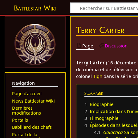
Battlestar Wiki
Terry Carter
Page
Discussion
Terry Carter
(16 décembre 1
de cinéma et de télévision am
colonel
Tigh
dans la série or
Navigation
Sommaire
Page d’accueil
News Battlestar Wiki
1
Biographie
Dernières
2
Implication dans l'uni
modifications
3
Filmographie
Portails
4
Épisodes dans lesquel
Babillard des chefs
4.1
Galactica
Saison
Portail de la