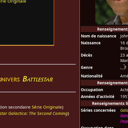
érie Originale
Renseignement
Nom de naissance
Joh
Naissance
16 
Bro
Décès
23 
Man
Genre
Nationalité
Amé
'univers
Battlestar
Renseignements
Occupation
Act
Années d'activité
195
Renseignements li
ution secondaire
Série Originale
)
Séries concernées
Gala
estar Galactica: The Second Coming
)
Gala
l'es
Occupation dans