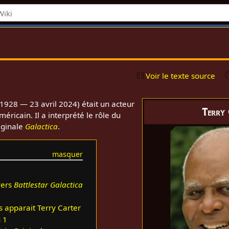
Voir le texte source
928 — 23 avril 2024) était un acteur
Terry
éricain. Il a interprété le rôle du
iginale
Galactica
.
vers
Battlestar Galactica
s apparait Terry Carter
 1