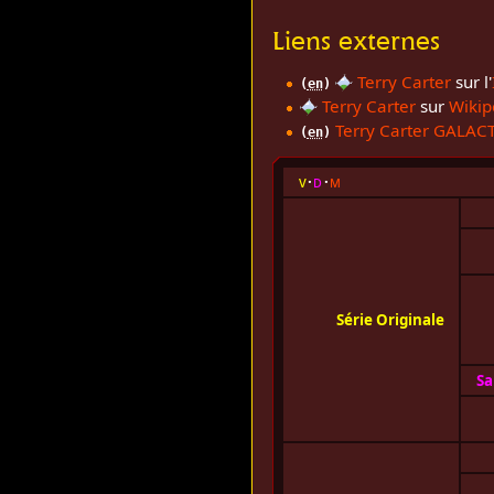
Liens externes
Terry Carter
sur l'
(
en
)
Terry Carter
sur
Wikip
Terry Carter GALACT
(
en
)
v
d
m
Série Originale
Sa