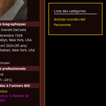
Liste des catégories
Articles monde réel
s biographiques
Personnes
n Everett DeCoste
décembre 1928
oklyn, New York, USA
avril 2024
(95 ans)
hattan, New York, USA
ricain
 professionnels
eur
7—2012
ées à l'univers
BSG
ctica
ctica, la bataille de
pace