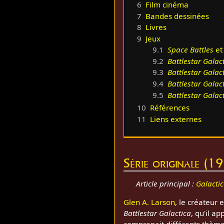
6
Film cinéma
7
Bandes dessinées
8
Livres
9
Jeux
9.1
Space Battles
e
9.2
Battlestar Galac
9.3
Battlestar Galac
9.4
Battlestar Galac
9.5
Battlestar Galac
10
Références
11
Liens externes
Série originale (1
Article principal :
Galacti
Glen A. Larson
, le créateur 
Battlestar Galactica
, qu'il ap