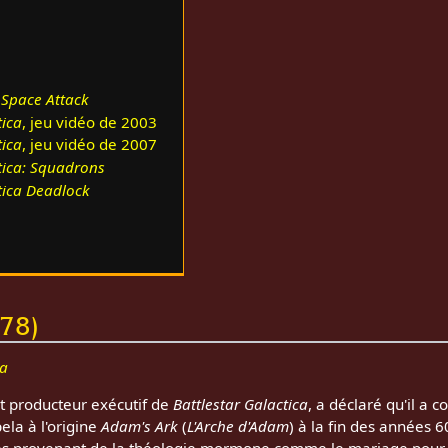
t
Space Attack
tica
, jeu vidéo de 2003
tica
, jeu vidéo de 2007
tica: Squadrons
tica Deadlock
978)
ca
et producteur exécutif de
Battlestar Galactica
, a déclaré qu'il a 
pela à l'origine
Adam's Ark
(
L'Arche d'Adam
) à la fin des années 6