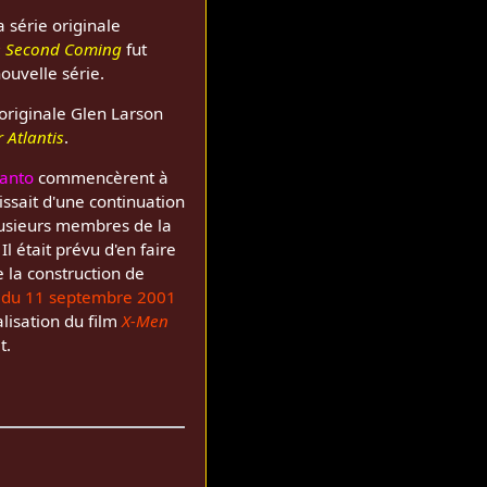
 série originale
he Second Coming
fut
ouvelle série.
 originale Glen Larson
r Atlantis
.
anto
commencèrent à
issait d'une continuation
plusieurs membres de la
l était prévu d'en faire
 la construction de
s du 11 septembre 2001
lisation du film
X-Men
t.