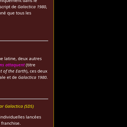
niquement dans le
script de
Galactica 1980
,
onné que tous les
e latine, deux autres
ons attaquent
(titre
 of the Earth
), ces deux
ale et de
Galactica 1980
.
ar Galactica (SDS)
individuelles lancées
 franchise.