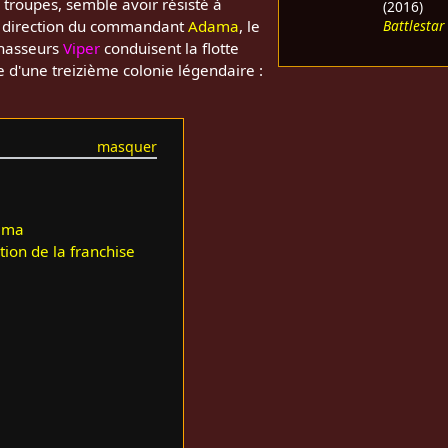
 troupes, semble avoir résisté à
(2016)
Battlestar
la direction du commandant
Adama
, le
chasseurs
Viper
conduisent la flotte
e d'une treizième colonie légendaire :
néma
tion de la franchise