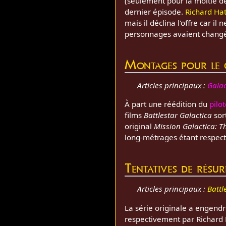
(seulement pour la moitié d
dernier épisode.
Richard Ha
mais il déclina l'offre car i
personnages avaient chang
Montages pour le 
Articles principaux :
Galac
À part une réédition du
pilo
films
Battlestar Galactica
sor
original
Mission Galactica: T
long-métrages étant respect
Tentatives de résur
Articles principaux :
Battl
La série originale a engendr
respectivement par Richard 