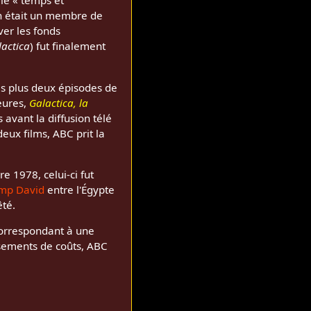
le « temps et
n était un membre de
ver les fonds
lactica
) fut finalement
es plus deux épisodes de
heures,
Galactica, la
 avant la diffusion télé
eux films, ABC prit la
e 1978, celui-ci fut
amp David
entre l'Égypte
êté.
 correspondant à une
ssements de coûts, ABC