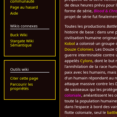
communauté
de deux heures prévu pour 
Page au hasard
forme de série,
Blood & Chr
Aide
projet de série fut finalem
Wikis connexes
Toutes les productions
Battl
histoire de base : dans une p
Buck Wiki
civilisation humaine origin
Stargate Wiki
Kobol
a colonisé un groupe 
Sémantique
Douze Colonies
. Les Douze 
guerre interminable contre 
appelés
Cylons
, dont le but 
l'annihilation de la race hum
Outils wiki
paix avec les humains, mais il
d'un humain répondant au
Citer cette page
attaque massive contre les D
Parcourir les
propriétés
de vaisseaux qui les protèg
coloniale
, anéantissent les 
toute la population humaine.
dans l'espace à bord des vai
flotte coloniale, seul le
battl