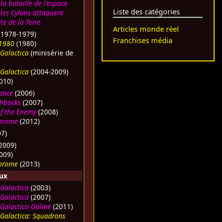
 la bataille de l'espace
Liste des catégories
 les Cylons attaquent
e de la Terre
Articles monde réel
(1978-1979)
Franchises média
 1980
(1980)
 Galactica
(minisérie de
 Galactica
(2004-2009)
010)
tance
(2006)
shbacks
(2007)
of the Enemy
(2008)
Chrome
(2012)
7)
2009)
009)
Chrome
(2013)
eux
 Galactica
(2003)
 Galactica
(2007)
 Galactica Online
(2011)
 Galactica: Squadrons