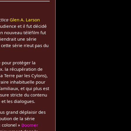
ctica
Glen A. Larson
dience et il fut décidé
Un nouveau téléfilm fut
endrait une série
cette série n'eut pas du
le pour protéger la
x. la récupération de
 Terre par les Cylons),
oraire inhabituelle pour
iliaux, et qui plus est
nsure stricte du contenu
 et les dialogues.
lus grand déplaisir des
bution de la série
« colonel »
Boomer