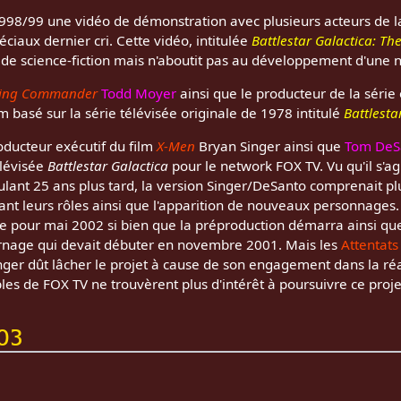
998/99 une vidéo de démonstration avec plusieurs acteurs de la
ciaux dernier cri. Cette vidéo, intitulée
Battlestar Galactica: T
 de science-fiction mais n'aboutit pas au développement d'une n
ing Commander
Todd Moyer
ainsi que le producteur de la série
m basé sur la série télévisée originale de 1978 intitulé
Battlesta
roducteur exécutif du film
X-Men
Bryan Singer ainsi que
Tom DeS
élévisée
Battlestar Galactica
pour le network FOX TV. Vu qu'il s'ag
oulant 25 ans plus tard, la version Singer/DeSanto comprenait 
ant leurs rôles ainsi que l'apparition de nouveaux personnages. I
ote pour mai 2002 si bien que la préproduction démarra ainsi que
urnage qui devait débuter en novembre 2001. Mais les
Attentat
nger dût lâcher le projet à cause de son engagement dans la réa
bles de FOX TV ne trouvèrent plus d'intérêt à poursuivre ce proje
003