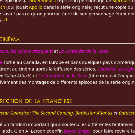
es épisodes).
Dirk Benedict
reprit son personnage de
Starbuck
u
tch
(qui jouait
Apollo
dans la série originale) reçut une copie du 
l ne savait pas ce qu'on pourrait faire de son personnage étant d
[
3
]
é.
cinéma
tica, les Cylons attaquent
et
La Conquête de la Terre
te
sortie au Canada, en Europe et dans quelques pays d'Amériqu
tirent au cinéma après la diffusion des séries.
Galactica, les Cyl
he Cylon Attack
) et
La Conquête de la Terre
(titre original
Conquest
ivement des montages de différents épisodes de la série origin
rection de la franchise
estar Galactica: The Second Coming
,
Battlestar Atlantis
et
Battlest
é un fandom important qui a soutenu les différentes tentatives 
Hatch, Glen A. Larson et enfin
Bryan Singer
pour faire revivre la