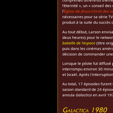
comprenait différents thèm
l'éternité », un « conseil d
l'
Église de Jésus-Christ des s
nécessaires pour sa série TV
produit à la suite du succès 
Au tout début, Larson envis
deux heures) pour le networ
bataille de l'espace
(titre ori
puis dans les cinémas améric
décision de commander une 
Lorsque le pilote fut diffusé
interrompu environ 30 minut
et Israël. Après l'interruptio
Au total, 17 épisodes furent
saison standard de 24 épiso
annula
Galactica
en avril 19
Galactica 1980