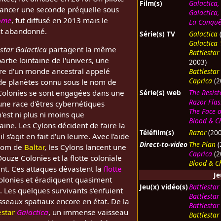
Film(s)
Galactica,
lancer une seconde préquelle sous
Galactica,
ome
, fut diffusé en 2013 mais le
La Conquêt
ent abandonné.
Série(s) TV
Galactica
Galactica
estar Galactica
partagent la même
Battlestar
artie lointaine de l'univers, une
2003)
aire d'un monde ancestral appelé
Battlestar
Caprica
(2
de planètes connu sous le nom de
Série(s) web
The Resis
Colonies se sont engagées dans une
Razor Fla
une race d'êtres cybernétiques
The Face 
n'est ni plus ni moins que
Blood & 
aine. Les Cylons décident de faire la
Téléfilm(s)
Razor
(200
 s'agit en fait d'un leurre. Avec l'aide
Direct-to-video
The Plan
(
 nom de
Baltar
, les Cylons lancent une
Caprica
(2
ouze Colonies et la flotte coloniale
Blood & 
ent. Ces attaques dévastent la
flotte
J
colonies et éradiquent quasiment
Jeu(x) vidéo(s)
Battlestar
 Les quelques survivants s'enfuient
Battlestar
sseaux spatiaux encore en état. De la
Battlestar
estar
Galactica
, un immense vaisseau
Battlestar