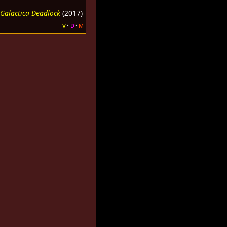
 Galactica Deadlock
(2017)
v
d
m