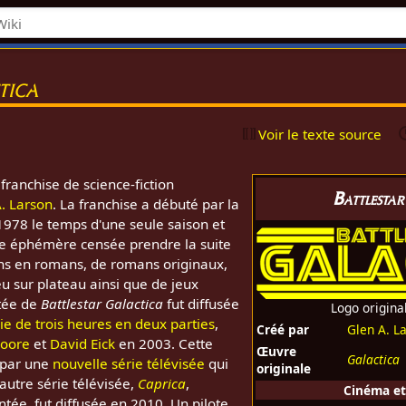
tica
Voir le texte source
franchise de science-fiction
Battlesta
. Larson
. La franchise a débuté par la
978 le temps d'une seule saison et
rie éphémère censée prendre la suite
ons en romans, de romans originaux,
u sur plateau ainsi que de jeux
ntée de
Battlestar Galactica
fut diffusée
Logo origina
ie de trois heures en deux parties
,
Créé par
Glen A. L
Moore
et
David Eick
en 2003. Cette
Œuvre
Galactica
4 par une
nouvelle série télévisée
qui
originale
autre série télévisée,
Caprica
,
Cinéma et
ntée, fut diffusée en 2010. Un pilote