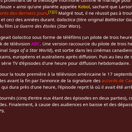
es provenant de la théologie mormone comme le mariage pour 
es douze » ainsi qu'une planète appelée
Kobol
, sachant que Larso
[
1
]
[
2
]
aints des derniers jours
.
Malgré tout, il ne réussit pas à trou
 et ceci des années durant.
Galactica
(titre original
Battlestar Ga
du film
La Guerre des étoiles
(
Star Wars
).
ageait
Galactica
sous forme de téléfilms (un pilote de trois heur
k de télévision
ABC
. Une version raccourcie du pilote de trois 
ginal
Saga of a Star World
), est sortie dans les cinémas canadiens
ains, européens et australiens après diffusion. Puis au lieu de d
série TV d'épisodes d'une heure pour diffusion hebdomadaire.
 pour la toute première à la télévision américaine le 17 septembr
es avant la fin par l'annonce de la signature des
accords de C
n qui dura près d'une heure, l'épisode reprit là où il avait été arr
 tournés (cinq d'entre eux étant des épisodes en deux parties),
des. Finalement, à cause des audiences en baisse et des dépa
79.