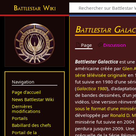
Battlestar Wiki
Battlestar Galac
Page
Discussion
Battlestar Galactica
est une 
américaine créée par
Glen A
série télévisée originale
en 1
fut suivie en 1980 d'une sé
Navigation
(
Galactica 1980
), d'adaptati
Page d’accueil
de bandes dessinées, d'un je
News Battlestar Wiki
vidéos. Une version réinve
Dernières
sous le format d'une minisér
modifications
développée par
Ronald D. 
Portails
minisérie fut suivie en 200
Babillard des chefs
perdura jusqu'en 2009. Une 
Portail de la
préquelle de la Série Réinve