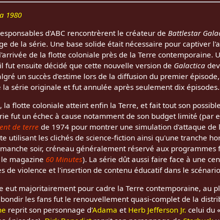
ca 1980
responsables d'ABC rencontrèrent le créateur de
Battlestar Gala
de la série. Une base solide était nécessaire pour captiver l'au
l'arrivée de la flotte coloniale près de la Terre contemporaine. 
 il fut ensuite décidé que cette nouvelle version de
Galactica
devi
ré un succès d'estime lors de la diffusion du premier épisode, 
la série originale et fut annulée après seulement dix épisodes.
la flotte coloniale atteint enfin la Terre, et fait tout son possib
rie fut un échec à cause notamment de son budget limité (par e
nt de terre
de 1974 pour montrer une simulation d'attaque de la
âte utilisant les clichés de science-fiction ainsi qu'une tranche h
manche soir, créneau généralement réservé aux programmes fam
c le magazine
60 Minutes
). La série dût aussi faire face à une ce
s de violence et l'insertion de contenu éducatif dans le scénario
érie eut majoritairement pour cadre la Terre contemporaine, au p
t bondir les fans fut le renouvellement quasi-complet de la distri
ne
reprit son personnage d'
Adama
et
Herb Jefferson Jr.
celui du 