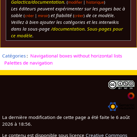
Galactica/documentation
.
(
modifier
|
historique
)
Les éditeurs peuvent expérimenter sur les pages bac à
sable
et fiabilité
de ce modèle.
(
créer
|
miroir
)
(
créer
)
Veillez à bien ajouter les catégories et les interwikis
dans la sous-page
/documentation
.
Sous-pages pour
ce modèle
.
Catégories
:
Navigational boxes without horizontal lists
Palettes de navigation
La dernière modification de cette page a été faite le 6 août
2026 à 18:56.
Le contenu est disponible sous licence
Creative Commons