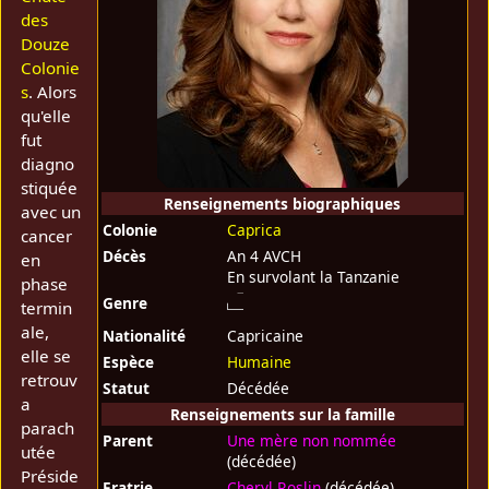
des
Douze
Colonie
s
. Alors
qu'elle
fut
diagno
stiquée
Renseignements biographiques
avec un
Colonie
Caprica
cancer
Décès
An 4 AVCH
en
En survolant la Tanzanie
phase
Genre
termin
ale,
Nationalité
Capricaine
elle se
Espèce
Humaine
retrouv
Statut
Décédée
a
Renseignements sur la famille
parach
Parent
Une mère non nommée
utée
(décédée)
Préside
Fratrie
Cheryl Roslin
(décédée)