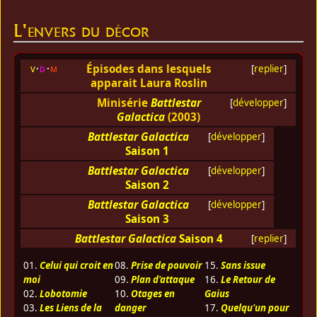
L'envers du décor
Épisodes dans lesquels
v
d
m
[
replier
]
apparait Laura Roslin
Minisérie
Battlestar
[
développer
]
Galactica
(2003)
Battlestar Galactica
[
développer
]
Saison 1
Battlestar Galactica
[
développer
]
Saison 2
Battlestar Galactica
[
développer
]
Saison 3
Battlestar Galactica
Saison 4
[
replier
]
01.
Celui qui croit en
08.
Prise de pouvoir
15.
Sans issue
moi
09.
Plan d'attaque
16.
Le Retour de
02.
Lobotomie
10.
Otages en
Gaius
03.
Les Liens de la
danger
17.
Quelqu'un pour