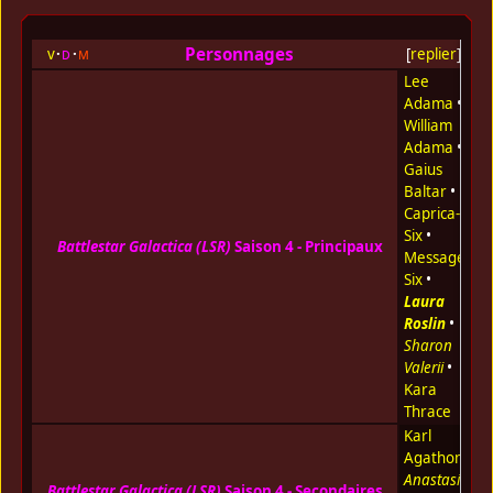
Personnages
v
d
m
[
replier
]
Lee
Adama
•
William
Adama
•
Gaius
Baltar
•
Caprica-
Six
•
Battlestar Galactica (LSR)
Saison 4 - Principaux
Messager
Six
•
Laura
Roslin
•
Sharon
Valerii
•
Kara
Thrace
Karl
Agathon
•
Anastasia
Battlestar Galactica (LSR)
Saison 4 - Secondaires