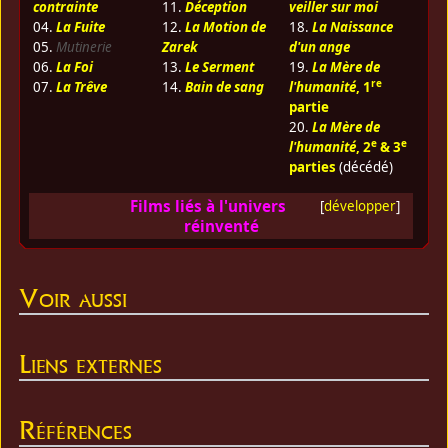
contrainte
11.
Déception
veiller sur moi
04.
La Fuite
12.
La Motion de
18.
La Naissance
05.
Mutinerie
Zarek
d'un ange
06.
La Foi
13.
Le Serment
19.
La Mère de
re
07.
La Trêve
14.
Bain de sang
l'humanité
, 1
partie
20.
La Mère de
e
e
l'humanité
, 2
& 3
parties
(décédé)
Films liés à l'univers
[
développer
]
réinventé
Voir aussi
Liens externes
Références