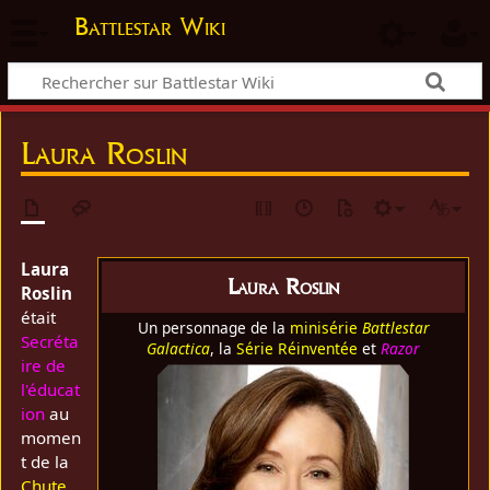
Battlestar Wiki
Laura Roslin
Laura
Laura Roslin
Roslin
était
Un personnage de la
minisérie
Battlestar
Secréta
Galactica
, la
Série Réinventée
et
Razor
ire de
l'éducat
ion
au
momen
t de la
Chute