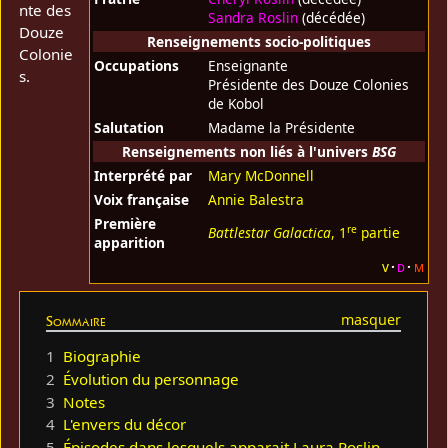
nte des
Sandra Roslin
(décédée)
Douze
Renseignements socio-politiques
Colonie
Occupations
Enseignante
s.
Présidente des Douze Colonies
de Kobol
Salutation
Madame la Présidente
Renseignements non liés à l'univers
BSG
Interprété par
Mary McDonnell
Voix française
Annie Balestra
Première
re
Battlestar Galactica
, 1
partie
apparition
v
d
m
Sommaire
1
Biographie
2
Évolution du personnage
3
Notes
4
L'envers du décor
5
Épisodes dans lesquels apparait Laura Roslin