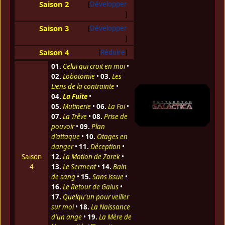
Saison 2
Développer
Saison 3
Développer
Saison 4
Réduire
01.
Celui qui croit en moi
•
02.
Lobotomie
•
03.
Les
Liens de la contrainte
•
04.
La Fuite
•
05.
Mutinerie
•
06.
La Foi
•
07.
La Trêve
•
08.
Prise de
pouvoir
•
09.
Plan
d'attaque
•
10.
Otages en
danger
•
11.
Déception
•
Saison
12.
La Motion de Zarek
•
4
13.
Le Serment
•
14.
Bain
de sang
•
15.
Sans issue
•
16.
Le Retour de Gaius
•
17.
Quelqu'un pour veiller
sur moi
•
18.
La Naissance
d'un ange
•
19.
La Mère de
re