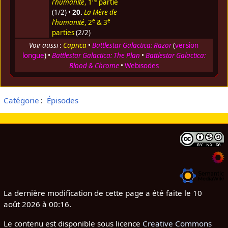
l'humanité
, 1
partie
(1/2) •
20.
La Mère de
e
e
l'humanité
, 2
& 3
parties
(2/2)
Voir aussi
:
Caprica
•
Battlestar Galactica: Razor
(
version
longue
) •
Battlestar Galactica: The Plan
•
Battlestar Galactica:
Blood & Chrome
•
Webisodes
Catégorie
:
Épisodes
La dernière modification de cette page a été faite le 10
août 2026 à 00:16.
Le contenu est disponible sous licence
Creative Commons