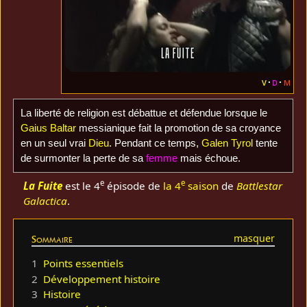
v
d
m
La liberté de religion est débattue et défendue lorsque le
Gaius Baltar
messianique fait la promotion de sa croyance
en un seul vrai
Dieu
. Pendant ce temps,
Galen Tyrol
tente
de surmonter la perte de sa
femme
mais échoue.
e
e
La Fuite
est le 4
épisode de
la 4
saison
de
Battlestar
Galactica
.
Sommaire
1
Points essentiels
2
Développement histoire
3
Histoire