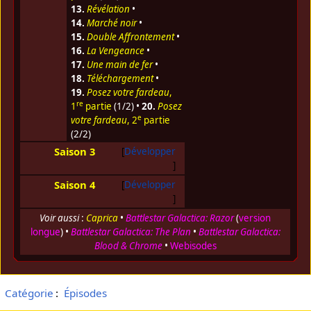
13.
Révélation
•
14.
Marché noir
•
15.
Double Affrontement
•
16.
La Vengeance
•
17.
Une main de fer
•
18.
Téléchargement
•
19.
Posez votre fardeau
,
re
1
partie
(1/2) •
20.
Posez
e
votre fardeau
, 2
partie
(2/2)
Saison 3
Développer
Saison 4
Développer
Voir aussi
:
Caprica
•
Battlestar Galactica: Razor
(
version
longue
) •
Battlestar Galactica: The Plan
•
Battlestar Galactica:
Blood & Chrome
•
Webisodes
Catégorie
:
Épisodes