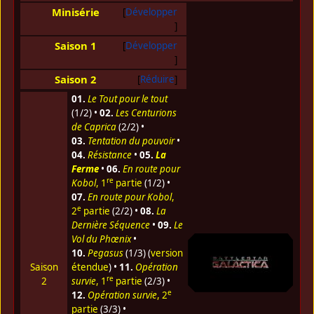
Minisérie
Développer
Saison 1
Développer
Saison 2
Réduire
01.
Le Tout pour le tout
(1/2) •
02.
Les Centurions
de Caprica
(2/2) •
03.
Tentation du pouvoir
•
04.
Résistance
•
05.
La
Ferme
•
06.
En route pour
re
Kobol
, 1
partie
(1/2) •
07.
En route pour Kobol
,
e
2
partie
(2/2) •
08.
La
Dernière Séquence
•
09.
Le
Vol du Phœnix
•
10.
Pegasus
(1/3) (
version
Saison
étendue
) •
11.
Opération
re
2
survie
, 1
partie
(2/3) •
e
12.
Opération survie
, 2
partie
(3/3) •