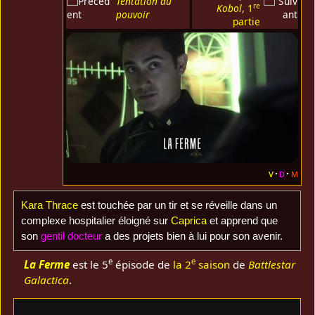
Tentation du
re
Kobol
, 1
pouvoir
partie
v
d
m
Kara Thrace
est touchée par un tir et se réveille dans un
complexe hospitalier éloigné sur
Caprica
et apprend que
son
gentil docteur
a des projets bien à lui pour son avenir.
e
e
La Ferme
est le 5
épisode de
la 2
saison
de
Battlestar
Galactica
.