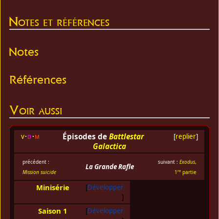
Notes et références
Notes
Références
Voir aussi
Épisodes de
Battlestar
v
d
m
[
replier
]
Galactica
précédent :
suivant :
Exodus
,
La Grande Rafle
re
Mission suicide
1
partie
Minisérie
Développer
Saison 1
Développer