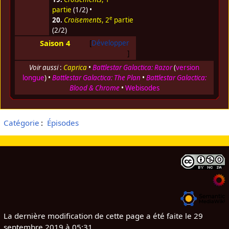
partie
(1/2) •
e
20.
Croisements
, 2
partie
(2/2)
Saison 4
Développer
Voir aussi
:
Caprica
•
Battlestar Galactica: Razor
(
version
longue
) •
Battlestar Galactica: The Plan
•
Battlestar Galactica:
Blood & Chrome
•
Webisodes
Catégorie
:
Épisodes
La dernière modification de cette page a été faite le 29
septembre 2019 à 05:31.