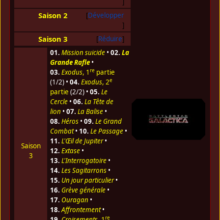
Saison 2
Développer
Saison 3
Réduire
01.
Mission suicide
•
02.
La
Grande Rafle
•
re
03.
Exodus
, 1
partie
e
(1/2) •
04.
Exodus
, 2
partie
(2/2) •
05.
Le
Cercle
•
06.
La Tête de
lion
•
07.
La Balise
•
08.
Héros
•
09.
Le Grand
Combat
•
10.
Le Passage
•
11.
L'Œil de Jupiter
•
Saison
12.
Extase
•
3
13.
L'Interrogatoire
•
14.
Les Sagitarrons
•
15.
Un jour particulier
•
16.
Grève générale
•
17.
Ouragan
•
18.
Affrontement
•
re
19.
Croisements
, 1