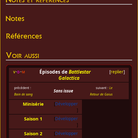
Notes
Références
Voir aussi
Épisodes de
Battlestar
v
d
m
[
replier
]
Galactica
précédent :
suivant :
Le
Sans issue
Bain de sang
Retour de Gaius
Minisérie
Développer
Saison 1
Développer
Saison 2
Développer