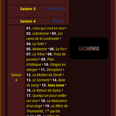
Saison 3
Développer
Saison 4
Réduire
01.
Celui qui croit en moi
•
02.
Lobotomie
•
03.
Les
Liens de la contrainte
•
04.
La Fuite
•
05.
Mutinerie
•
06.
La Foi
•
07.
La Trêve
•
08.
Prise de
pouvoir
•
09.
Plan
d'attaque
•
10.
Otages en
danger
•
11.
Déception
•
Saison
12.
La Motion de Zarek
•
4
13.
Le Serment
•
14.
Bain
de sang
•
15.
Sans issue
•
16.
Le Retour de Gaius
•
17.
Quelqu'un pour veiller
sur moi
•
18.
La Naissance
d'un ange
•
19.
La Mère de
re
l'humanité
, 1
partie