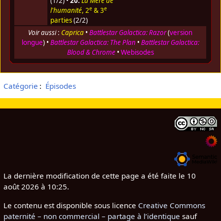
(1/2) •
20.
La Mère de
e
e
l'humanité
, 2
& 3
parties
(2/2)
Voir aussi
:
Caprica
•
Battlestar Galactica: Razor
(
version
longue
) •
Battlestar Galactica: The Plan
•
Battlestar Galactica:
Blood & Chrome
•
Webisodes
Catégorie
:
Épisodes
La dernière modification de cette page a été faite le 10
août 2026 à 10:25.
Le contenu est disponible sous licence
Creative Commons
paternité – non commercial – partage à l’identique
sauf