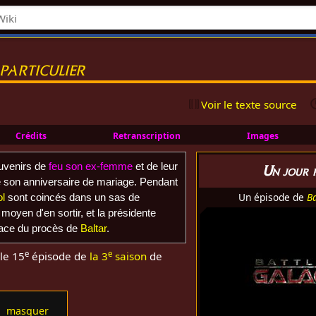
particulier
Voir le texte source
Crédits
Retranscription
Images
ouvenirs de
feu son ex-femme
et de leur
Un jour p
ué son anniversaire de mariage. Pendant
Un épisode de
Ba
l
sont coincés dans un sas de
oyen d'en sortir, et la présidente
lace du procès de
Baltar
.
e
e
le 15
épisode de
la 3
saison
de