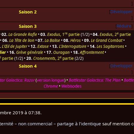
Saison 2
Développer
Saison 3
Réduire
re
e
•
02.
La Grande Rafle
•
03.
Exodus
, 1
partie
(1/2) •
04.
Exodus
, 2
partie
•
06.
La Tête de lion
•
07.
La Balise
•
08.
Héros
•
09.
Le Grand Combat
•
.
L'Œil de Jupiter
•
12.
Extase
•
13.
L'Interrogatoire
•
14.
Les Sagitarrons
•
lier
•
16.
Grève générale
•
17.
Ouragan
•
18.
Affrontement
•
e
e
partie
(1/2) •
20.
Croisements
, 2
partie
(2/2)
Saison 4
Développer
star Galactica: Razor
(
version longue
) •
Battlestar Galactica: The Plan
•
Battl
Chrome
•
Webisodes
tembre 2019 à 07:38.
rnité – non commercial – partage à l’identique
sauf mention c