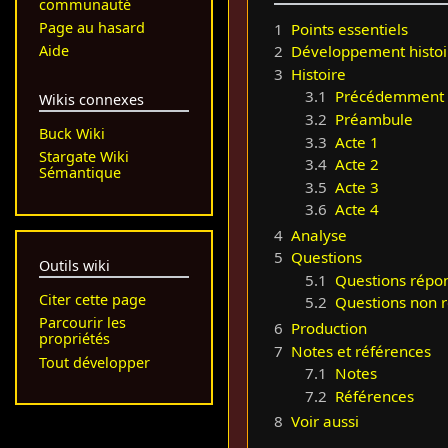
communauté
Page au hasard
1
Points essentiels
Aide
2
Développement histoi
3
Histoire
3.1
Précédemment
Wikis connexes
3.2
Préambule
Buck Wiki
3.3
Acte 1
Stargate Wiki
3.4
Acte 2
Sémantique
3.5
Acte 3
3.6
Acte 4
4
Analyse
5
Questions
Outils wiki
5.1
Questions répo
Citer cette page
5.2
Questions non 
Parcourir les
6
Production
propriétés
7
Notes et références
Tout développer
7.1
Notes
7.2
Références
8
Voir aussi