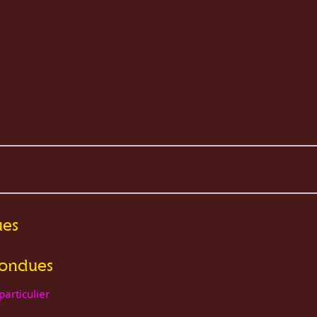
ues
pondues
articulier