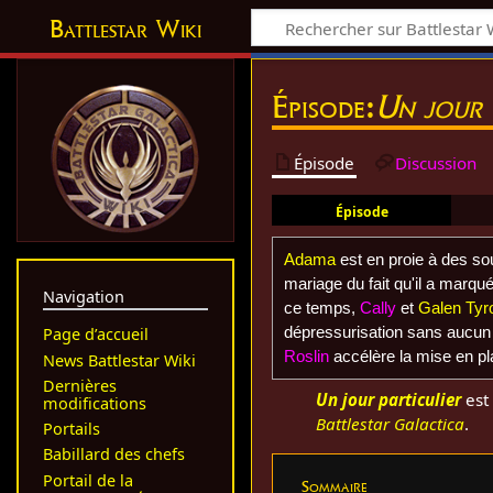
Battlestar Wiki
Épisode:
Un jour 
Épisode
Discussion
Épisode
Adama
est en proie à des s
mariage du fait qu'il a marq
Navigation
ce temps,
Cally
et
Galen Tyro
dépressurisation sans aucun m
Page d’accueil
Roslin
accélère la mise en p
News Battlestar Wiki
Dernières
Un jour particulier
est 
modifications
Battlestar Galactica
.
Portails
Babillard des chefs
Portail de la
Sommaire