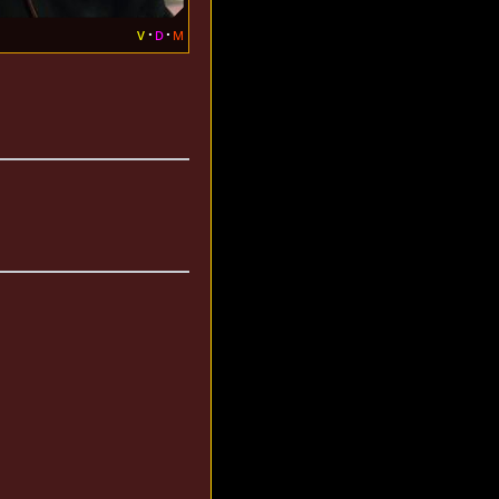
v
d
m