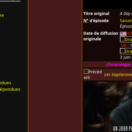
Titre original
A Day 
re
N°
d'épisode
Saiso
Épiso
Date de diffusion
U
originale
UK
: 
3 juin
Chronologie
Les Sagitarron
ndues
répondues