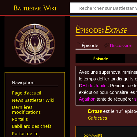
Battlestar Wiki
Épisode:
Extase
Épisode
Discussion
Épisode
Avec une supernova imminent
le temps défiler tandis qu'ils
Navigation
l'
Œil de Jupiter
. Pendant ce 
exécution pour connaître les
Page d’accueil
Agathon
tente de récupérer
s
News Battlestar Wiki
Dernières
e
Extase
est le 12
épiso
modifications
Galactica
.
Portails
Babillard des chefs
Portail de la
Sommaire