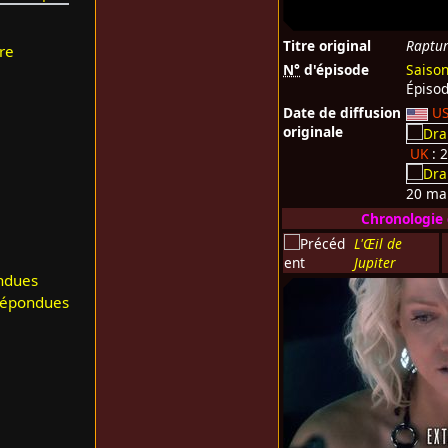
Titre original
Raptu
re
N°
d'épisode
Saison
Épiso
Date de diffusion
U
originale
UK
: 
20 ma
Chronologie
L'Œil de
Jupiter
ndues
répondues