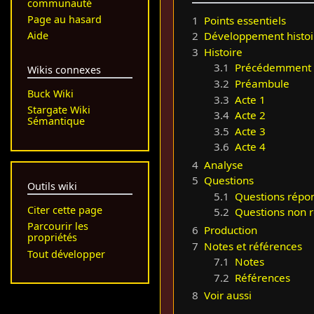
communauté
Page au hasard
1
Points essentiels
Aide
2
Développement histoi
3
Histoire
3.1
Précédemment
Wikis connexes
3.2
Préambule
Buck Wiki
3.3
Acte 1
Stargate Wiki
3.4
Acte 2
Sémantique
3.5
Acte 3
3.6
Acte 4
4
Analyse
5
Questions
Outils wiki
5.1
Questions répo
Citer cette page
5.2
Questions non 
Parcourir les
6
Production
propriétés
7
Notes et références
Tout développer
7.1
Notes
7.2
Références
8
Voir aussi