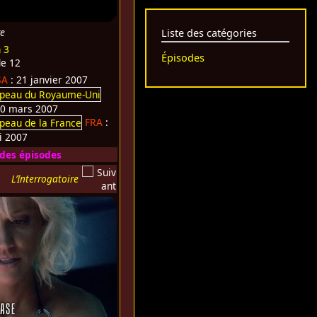
re
Liste des catégories
 3
Épisodes
de 12
SA
: 21 janvier 2007
20 mars 2007
FRA
:
i 2007
 des épisodes
L’Interrogatoire