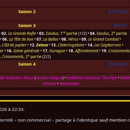
Saison 2
Développer
Saison 3
Réduire
re
e
•
02.
La Grande Rafle
•
03.
Exodus
, 1
partie
(1/2) •
04.
Exodus
, 2
partie
•
06.
La Tête de lion
•
07.
La Balise
•
08.
Héros
•
09.
Le Grand Combat
•
.
L'Œil de Jupiter
•
12.
Extase
•
13.
L'Interrogatoire
•
14.
Les Sagitarrons
•
ier
•
16.
Grève générale
•
17.
Ouragan
•
18.
Affrontement
•
19.
Croisements
e
.
Croisements
, 2
partie
(2/2)
Saison 4
Développer
star Galactica: Razor
(
version longue
) •
Battlestar Galactica: The Plan
•
Battl
Chrome
•
Webisodes
2026 à 22:33.
rnité – non commercial – partage à l’identique
sauf mention c