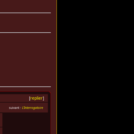
[
replier
]
suivant :
L’Interrogatoire