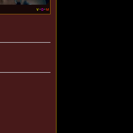
v
d
m