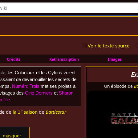
Voir le texte source
Crédits
Retranscription
Images
e, les Coloniaux et les Cylons voient
Ex
 essaient de déverrouiller les secrets de
Un épisode de
Ba
temps,
Numéro Trois
met ses projets à
 visages des
Cinq Derniers
et
Sharon
a fille
.
e
de de
la 3
saison
de
Battlestar