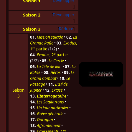
Saison 1
Développer
Saison 2
Développer
Saison 3
Réduire
01.
Mission suicide
•
02.
La
Grande Rafle
•
03.
Exodus
,
re
1
partie
(1/2) •
e
04.
Exodus
, 2
partie
(2/2) •
05.
Le Cercle
•
06.
La Tête de lion
•
07.
La
Balise
•
08.
Héros
•
09.
Le
Grand Combat
•
10.
Le
Passage
•
11.
L'Œil de
Saison
Jupiter
•
12.
Extase
•
3
13.
L'Interrogatoire
•
14.
Les Sagitarrons
•
15.
Un jour particulier
•
16.
Grève générale
•
17.
Ouragan
•
18.
Affrontement
•
re
19.
Croisements
, 1