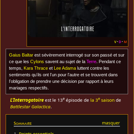
v
d
m
Gaius Baltar
est sévèrement interrogé sur son passé et sur
ce que les
Cylons
savent au sujet de la
Terre
. Pendant ce
temps,
Kara Thrace
et
Lee Adama
luttent contre les
sentiments qu'ils ont l'un pour l'autre et se trouvent dans
l'obligation de prendre une décision par rapport à leurs
mariages respectifs.
e
e
L’Interrogatoire
est le 13
épisode de
la 3
saison
de
Battlestar Galactica
.
Sommaire
1
Points essentiels