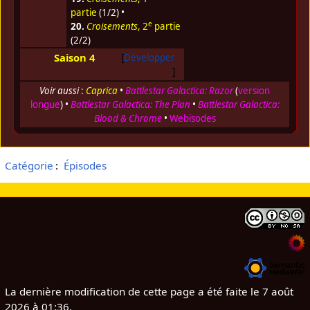
partie
(1/2) •
e
20.
Croisements
, 2
partie
(2/2)
Saison 4
Développer
Voir aussi
:
Caprica
•
Battlestar Galactica: Razor
(
version
longue
) •
Battlestar Galactica: The Plan
•
Battlestar Galactica:
Blood & Chrome
•
Webisodes
Catégorie
:
Épisodes
La dernière modification de cette page a été faite le 7 août
2026 à 01:36.