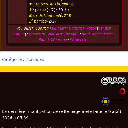
19.
La Mère de l'humanité
,
re
1
partie
(1/2) •
20.
La
e
Mère de l'humanité
, 2
&
e
3
parties
(2/2)
Voir aussi
:
Caprica
•
Battlestar Galactica: Razor
(
version
longue
) •
Battlestar Galactica: The Plan
•
Battlestar Galactica:
Blood & Chrome
•
Webisodes
Catégorie
:
Épisodes
La dernière modification de cette page a été faite le 6 août
2026 à 05:59.