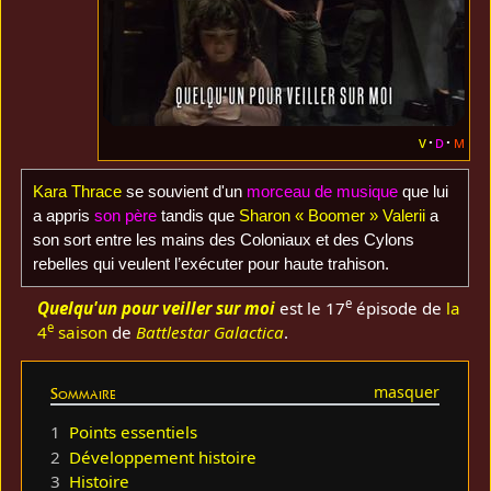
v
d
m
Kara Thrace
se souvient d'un
morceau de musique
que lui
a appris
son père
tandis que
Sharon « Boomer » Valerii
a
son sort entre les mains des Coloniaux et des Cylons
rebelles qui veulent l’exécuter pour haute trahison.
e
Quelqu'un pour veiller sur moi
est le 17
épisode de
la
e
4
saison
de
Battlestar Galactica
.
Sommaire
1
Points essentiels
2
Développement histoire
3
Histoire