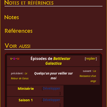
Notes et références
Notes
Références
Voir aussi
Épisodes de
Battlestar
v
d
m
[
replier
]
Galactica
suivant :
La
Quelqu'un pour veiller sur
précédent :
Le
Naissance d'un
moi
Retour de Gaius
ange
Minisérie
Développer
Saison 1
Développer