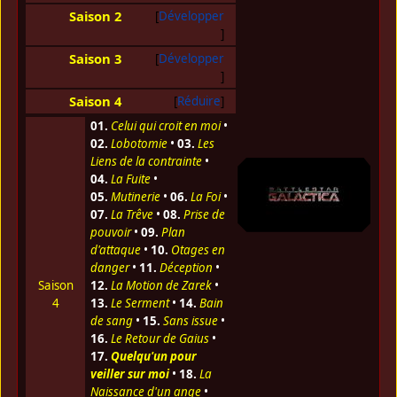
Saison 2
Développer
Saison 3
Développer
Saison 4
Réduire
01.
Celui qui croit en moi
•
02.
Lobotomie
•
03.
Les
Liens de la contrainte
•
04.
La Fuite
•
05.
Mutinerie
•
06.
La Foi
•
07.
La Trêve
•
08.
Prise de
pouvoir
•
09.
Plan
d'attaque
•
10.
Otages en
danger
•
11.
Déception
•
Saison
12.
La Motion de Zarek
•
4
13.
Le Serment
•
14.
Bain
de sang
•
15.
Sans issue
•
16.
Le Retour de Gaius
•
17.
Quelqu'un pour
veiller sur moi
•
18.
La
Naissance d'un ange
•