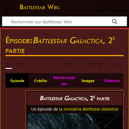
Battlestar Wiki
e
Épisode:
Battlestar Galactica
, 2
partie
Retranscript
Épisode
Crédits
Images
Citations
ion
e
Battlestar Galactica
, 2
partie
Un épisode de
la minisérie
Battlestar Galactica