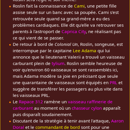
Roslin fait la connaissance de
Cami
, une petite fille
assise seule sur un banc avec sa poupée. Cami s'est
retrouvée seule quand sa grand-mère a eu des
problèmes cardiaques. Elle dit qu'elle va retrouver ses
parents à l'astroport de
Caprica City
, ne réalisant pas
ce qui vient de se passer.
De retour à bord de
Colonial Un
, Roslin, songeuse, est
interrompue par le capitaine
Lee Adama
qui lui
annonce que le lieutenant Valerii a trouvé un vaisseau
carburant plein de
tylium
. Roslin semble heureuse de
voir qu'environ 60 vaisseaux se sont rassemblés ici,
mais Adama modère sa joie en précisant que seule
une quarantaine de vaisseaux sont équipés en
PRL
et
suggère de transférer les passagers au plus vite dans
les vaisseaux PRL.
Le
Rapace 312
ramène un
vaisseau raffinerie de
carburant
au moment où un
chasseur cylon
apparaît
puis disparaît soudainement.
Discutant de la stratégie à tenir avant l'attaque,
Aaron
Doral
et le
commandant de bord
sont pour une