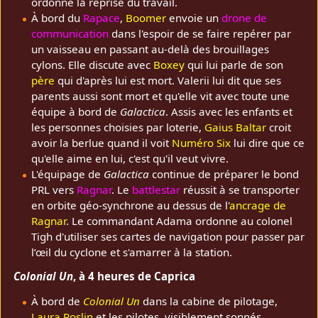
ordonne la reprise du travail.
À bord du
Rapace
,
Boomer
envoie un
drone de
communication
dans l'espoir de se faire repérer par
un vaisseau en passant au-delà des brouillages
cylons. Elle discute avec
Boxey
qui lui parle de son
père
qui d'après lui est mort. Valerii lui dit que ses
parents aussi sont mort et qu'elle vit avec toute une
équipe à bord de
Galactica
. Assis avec les enfants et
les personnes choisies par loterie,
Gaius Baltar
croit
avoir la berlue quand il voit
Numéro Six
lui dire que ce
qu'elle aime en lui, c'est qu'il veut vivre.
L'équipage de
Galactica
continue de préparer le bond
PRL vers
Ragnar
. Le
battlestar
réussit à se transporter
en orbite géo-synchrone au dessus de l'
ancrage de
Ragnar
. Le commandant Adama ordonne au colonel
Tigh d'utiliser ses cartes de navigation pour passer par
l’œil du cyclone et s'amarrer à la station.
Colonial Un
, à 4 heures de Caprica
À bord de
Colonial Un
dans la cabine de pilotage,
Laura Roslin
et les pilotes, visiblement sonnés,