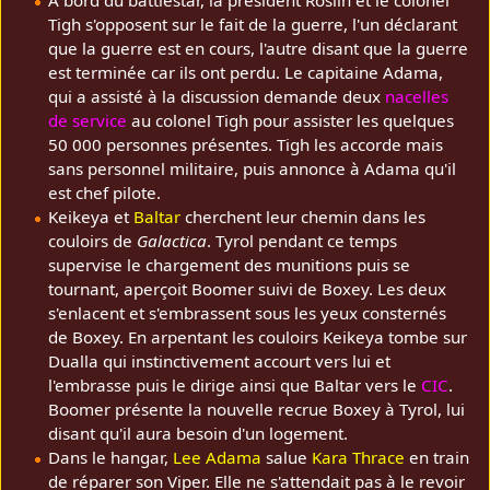
À bord du battlestar, la président Roslin et le colonel
Tigh s'opposent sur le fait de la guerre, l'un déclarant
que la guerre est en cours, l'autre disant que la guerre
est terminée car ils ont perdu. Le capitaine Adama,
qui a assisté à la discussion demande deux
nacelles
de service
au colonel Tigh pour assister les quelques
50 000 personnes présentes. Tigh les accorde mais
sans personnel militaire, puis annonce à Adama qu'il
est chef pilote.
Keikeya et
Baltar
cherchent leur chemin dans les
couloirs de
Galactica
. Tyrol pendant ce temps
supervise le chargement des munitions puis se
tournant, aperçoit Boomer suivi de Boxey. Les deux
s'enlacent et s'embrassent sous les yeux consternés
de Boxey. En arpentant les couloirs Keikeya tombe sur
Dualla qui instinctivement accourt vers lui et
l'embrasse puis le dirige ainsi que Baltar vers le
CIC
.
Boomer présente la nouvelle recrue Boxey à Tyrol, lui
disant qu'il aura besoin d'un logement.
Dans le hangar,
Lee Adama
salue
Kara Thrace
en train
de réparer son Viper. Elle ne s'attendait pas à le revoir