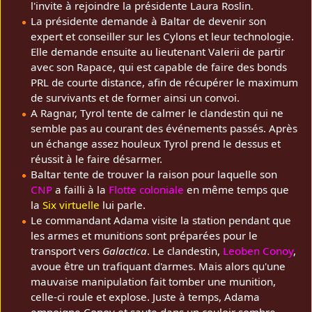
l'invite à rejoindre la présidente Laura Roslin.
La présidente demande à Baltar de devenir son
expert et conseiller sur les Cylons et leur technologie.
Elle demande ensuite au lieutenant Valerii de partir
avec son Rapace, qui est capable de faire des bonds
PRL de courte distance, afin de récupérer le maximum
de survivants et de former ainsi un convoi.
A Ragnar, Tyrol tente de calmer le clandestin qui ne
semble pas au courant des événements passés. Après
un échange assez houleux Tyrol prend le dessus et
réussit à le faire désarmer.
Baltar tente de trouver la raison pour laquelle son
CNP
a failli à la
Flotte coloniale
en même temps que
la
Six virtuelle
lui parle.
Le commandant Adama visite la station pendant que
les armes et munitions sont préparées pour le
transport vers
Galactica
. Le clandestin,
Leoben Conoy
,
avoue être un trafiquant d'armes. Mais alors qu'une
mauvaise manipulation fait tomber une munition,
celle-ci roule et explose. Juste à temps, Adama
empoigne Conoy et saute dans un couloir sombre,