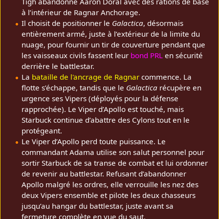
Tigh abandonne Aaron Doral avec des rations de base
à l’intérieur de Ragnar Anchorage.
Il choisit de positionner le
Galactica
, désormais
entièrement armé, juste à l’extérieur de la limite du
nuage, pour fournir un tir de couverture pendant que
les vaisseaux civils fassent leur
bond PRL
en sécurité
derrière le battlestar.
La
bataille de l'ancrage de Ragnar
commence. La
flotte s’échappe, tandis que le
Galactica
récupère en
urgence ses Vipers (déployés pour la défense
rapprochée). Le Viper d’Apollo est touché, mais
Starbuck continue d’abattre des Cylons tout en le
protégeant.
Le Viper d’Apollo perd toute puissance. Le
commandant Adama utilise son salut personnel pour
sortir Starbuck de sa transe de combat et lui ordonner
de revenir au battlestar. Refusant d’abandonner
Apollo malgré les ordres, elle verrouille les nez des
deux Vipers ensemble et pilote les deux chasseurs
jusqu’au hangar du battlestar, juste avant sa
fermeture complète en vue du saut.