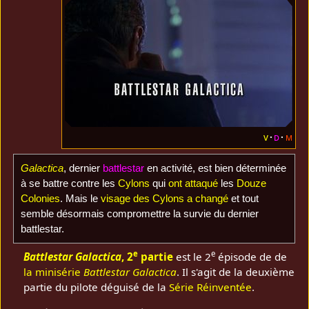
v
d
m
Galactica
, dernier
battlestar
en activité, est bien déterminée
à se battre contre les
Cylons
qui
ont attaqué
les
Douze
Colonies
. Mais le
visage des Cylons a changé
et tout
semble désormais compromettre la survie du dernier
battlestar.
e
e
Battlestar Galactica
, 2
partie
est le 2
épisode de de
la minisérie
Battlestar Galactica
. Il s'agit de la deuxième
partie du pilote déguisé de la
Série Réinventée
.