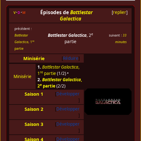
Épisodes de
Battlestar
v
d
m
[
replier
]
Galactica
précédent :
e
Battlestar Galactica
, 2
Battlestar
suivant :
33
partie
re
Galactica
, 1
minutes
partie
Minisérie
Réduire
1.
Battlestar Galactica
,
re
1
partie
(1/2) •
Minisérie
2.
Battlestar Galactica
,
e
2
partie
(2/2)
Saison 1
Développer
Saison 2
Développer
Saison 3
Développer
Saison 4
Développer