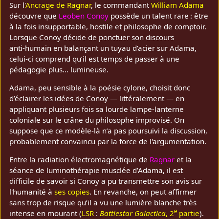
Sur l'
Ancrage de Ragnar
, le commandant
William Adama
découvre que
Leoben Conoy
possède un talent rare : être
à la fois insupportable, hostile et philosophe de comptoir.
Lorsque Conoy décide de ponctuer son discours
anti‑humain en balançant un tuyau d’acier sur Adama,
celui‑ci comprend qu’il est temps de passer à une
pédagogie plus... lumineuse.
Adama, peu sensible à la poésie cylone, choisit donc
d’éclairer les idées de Conoy — littéralement — en
appliquant plusieurs fois sa lourde lampe‑lanterne
coloniale sur le crâne du philosophe improvisé. On
suppose que ce modèle‑là n’a pas poursuivi la discussion,
probablement convaincu par la force de l'argumentation.
Entre la radiation électromagnétique de
Ragnar
et la
séance de luminothérapie musclée d’Adama, il est
difficile de savoir si Conoy a pu transmettre son avis sur
l'humanité à
ses copies
. En revanche, on peut affirmer
sans trop de risque qu’il a vu une lumière blanche très
e
intense en mourant (
LSR
:
Battlestar Galactica
, 2
partie
).