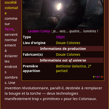
société
colonial
e
comme
sur
Terre
,
Leoben Conoy
:
Je... vois... quatre... lumières !
servent
Type
Objet
normal
Lieu d'origine
Douze Colonies
ement
Informations de production
à
Fabricant(s)
Douze Colonies
éclairer
Informations
out of universe
les
e
Première
Battlestar Galactica
, 2
endroit
apparition
partied
s
v
d
m
sombre
s. Une
invention révolutionnaire, paraît‑il, destinée à remplacer
la bougie et la torche — deux technologies
manifestement trop « primitives » pour les Coloniaux.