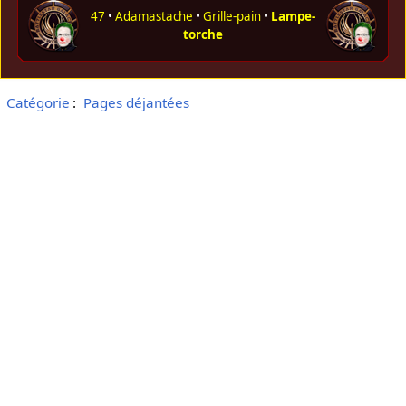
47
•
Adamastache
•
Grille-pain
•
Lampe-
torche
Catégorie
:
Pages déjantées