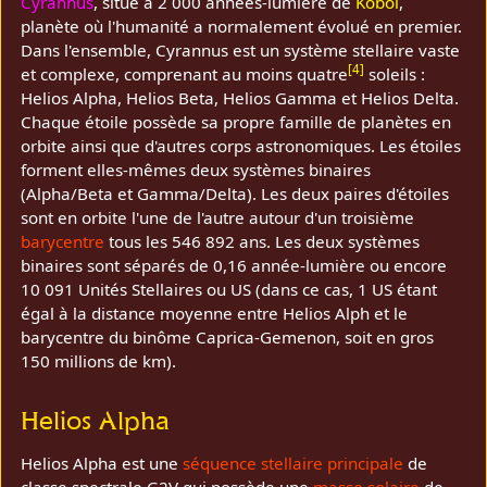
Cyrannus
, situé à 2 000 années-lumière de
Kobol
,
planète où l'humanité a normalement évolué en premier.
Dans l'ensemble, Cyrannus est un système stellaire vaste
[
4
]
et complexe, comprenant au moins quatre
soleils :
Helios Alpha, Helios Beta, Helios Gamma et Helios Delta.
Chaque étoile possède sa propre famille de planètes en
orbite ainsi que d'autres corps astronomiques. Les étoiles
forment elles-mêmes deux systèmes binaires
(Alpha/Beta et Gamma/Delta). Les deux paires d'étoiles
sont en orbite l'une de l'autre autour d'un troisième
barycentre
tous les 546 892 ans. Les deux systèmes
binaires sont séparés de 0,16 année-lumière ou encore
10 091 Unités Stellaires ou US (dans ce cas, 1 US étant
égal à la distance moyenne entre Helios Alph et le
barycentre du binôme Caprica-Gemenon, soit en gros
150 millions de km).
Helios Alpha
Helios Alpha est une
séquence stellaire principale
de