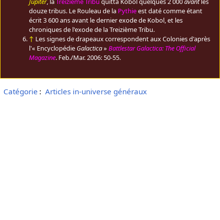
Jupiter
, la
Treizième Tribu
quitta Kobol quelques 2 000
avant
les
douze tribus. Le Rouleau de la
Pythie
est daté comme étant
écrit 3 600 ans avant le dernier exode de Kobol, et les
chroniques de l'exode de la Treizième Tribu.
↑
Les signes de drapeaux correspondent aux Colonies d'après
l'« Encyclopédie
Galactica
»
Battlestar Galactica: The Official
Magazine
. Feb./Mar. 2006: 50-55.
Catégorie
:
Articles in-universe généraux