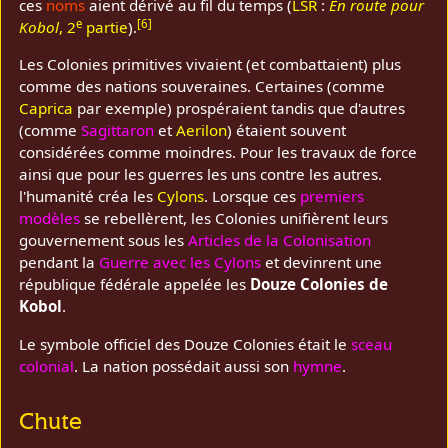
ces
noms
aient dérivé au fil du temps (
LSR
:
En route pour
e
[
6
]
Kobol
, 2
partie
).
Les Colonies primitives vivaient (et combattaient) plus
comme des nations souveraines. Certaines (comme
Caprica
par exemple) prospéraient tandis que d'autres
(comme
Sagittaron
et
Aerilon
) étaient souvent
considérées comme moindres. Pour les travaux de force
ainsi que pour les guerres les uns contre les autres.
l'humanité créa les
Cylons
. Lorsque ces
premiers
modèles
se rebellèrent, les Colonies unifièrent leurs
gouvernement sous les
Articles de la Colonisation
pendant la
Guerre avec les Cylons
et devinrent une
république fédérale appelée les
Douze Colonies de
Kobol
.
Le symbole officiel des Douze Colonies était le
sceau
colonial
. La nation possédait aussi son
hymne
.
Chute