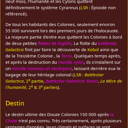
neuf mois, l'humanité et les Cylons quittent
définitivement le système Cyrannus (
LSR
: Épisode non
référencé).
De tous les habitants des Colonies, seulement environ
55 000 survivent lors des premiers jours de l'holocauste.
La majeure partie d'entre eux quittent les Colonies à bord
de deux petites
flottes de fugitifs
. La flotte du
battlestar
Galactica
finit par faire la découverte de
Kobol
ainsi que
de la Treizième Colonie , la
Terre
. Quelques temps après,
et après la destruction du
monde cylon
, ils s'installent sur
un
monde nouveau et verdoyant
, laissant derrière eux le
bagage de leur héritage colonial (
LSR
:
Battlestar
e
Galactica
, 2
partie
,
Battlestar Galactica: Razor
,
La Mère de
e
e
l'humanité
, 2
& 3
parties
).
Destin
Le destin ultime des Douze Colonies 150 000 après
la
Chute
n'est pas connu. Très certainement, après plusieurs
centaines d'années, leurs climats et surfaces se sont