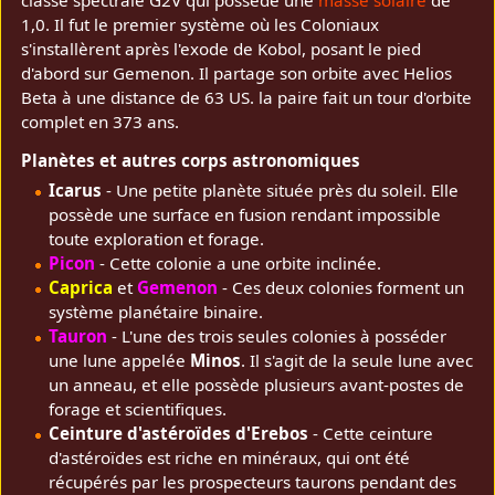
classe spectrale G2V qui possède une
masse solaire
de
1,0. Il fut le premier système où les Coloniaux
s'installèrent après l'exode de Kobol, posant le pied
d'abord sur Gemenon. Il partage son orbite avec Helios
Beta à une distance de 63 US. la paire fait un tour d'orbite
complet en 373 ans.
Planètes et autres corps astronomiques
Icarus
- Une petite planète située près du soleil. Elle
possède une surface en fusion rendant impossible
toute exploration et forage.
Picon
- Cette colonie a une orbite inclinée.
Caprica
et
Gemenon
- Ces deux colonies forment un
système planétaire binaire.
Tauron
- L'une des trois seules colonies à posséder
une lune appelée
Minos
. Il s'agit de la seule lune avec
un anneau, et elle possède plusieurs avant-postes de
forage et scientifiques.
Ceinture d'astéroïdes d'Erebos
- Cette ceinture
d'astéroïdes est riche en minéraux, qui ont été
récupérés par les prospecteurs taurons pendant des