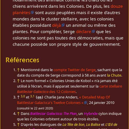
chiens arrivèrent dans les Colonies. De plus, les
douze
planètes
sont aussi peuplées mais il existe d'autres
mondes dans le cluster stellaire, avec les colonies
établies possédant
déjà
un animal ou même des
plantes. Pour compléter, Serge
déclare
que les
colonies ne sont pas toutes des démocraties, mais que
chacune possède son propre style de gouvernement.
Références
↑
Mentionné dans le
compte Twitter de Serge
, sachant que la
date du compte de Serge correspond à 58 ans avant
la Chute
.
↑
Le nom formel « Colonies Unies de Kobol » n'a jamais été
utilisé à l'écran, mais il apparait seulement sur la
carte stellaire
Battlestar Galactica
des 12 Colonies
.
3,0
3,1
↑
et
Charlie Jane
Anders
,
«
Detailed Map Of
(
en
)
Battlestar Galactica's Twelve Colonies
»
,
24 janvier 2010
(consulté le
22 avril 2020
)
↑
Dans
Battlestar Galactica: The Plan
, un
Hybride
cylon indique
que les Colonies orbitent autour de trois étoiles.
↑
D'après les dialogues de
La Tête de lion
,
La Balise
et
L'Œil de