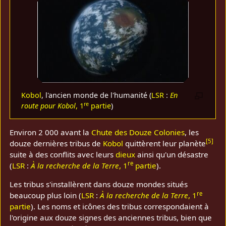
Kobol
, l'ancien monde de l'humanité (
LSR
:
En
re
route pour Kobol
, 1
partie
)
Environ 2 000 avant la
Chute des Douze Colonies
, les
[
5
]
douze dernières tribus de
Kobol
quittèrent leur planète
suite à des conflits avec leurs
dieux
ainsi qu'un désastre
re
(
LSR
:
À la recherche de la Terre
, 1
partie
).
Les tribus s'installèrent dans douze mondes situés
re
beaucoup plus loin (
LSR
:
À la recherche de la Terre
, 1
partie
). Les noms et icônes des tribus correspondaient à
l'origine aux douze signes des anciennes tribus, bien que