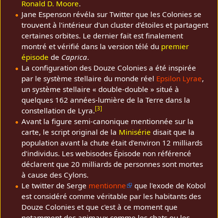
Ronald D. Moore
.
Jane Espenson révéla sur Twitter que les Colonies se
trouvent à l'intérieur d'un cluster d'étoiles et partagent
certaines orbites. Le dernier fait est finalement
montré et vérifié dans la version télé du
premier
épisode
de
Caprica
.
La configuration des Douze Colonies a été inspirée
par le système stellaire du monde réel
Epsilon Lyrae
,
un système stellaire « double-double » situé à
quelques 162 années-lumière de la Terre dans la
[
3
]
constellation de Lyra.
Avant la figure semi-canonique mentionnée sur la
carte, le script original de la
Minisérie
disait que la
population avant la chute était d'environ 12 milliards
d'individus. Les webisodes Épisode non référencé
déclarent que 20 milliards de personnes sont mortes
à cause des Cylons.
Le twitter de Serge
mentionne
que l'exode de Kobol
est considéré comme véritable par les habitants des
Douze Colonies et que c'est à ce moment que
notamment des animaux comme les chats ou les