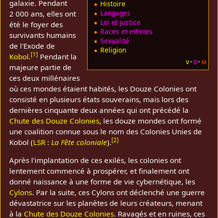
galaxie. Pendant
Histoire
Langages
2 000 ans, elles ont
Loi et justice
été le foyer des
Races et ethnies
survivants humains
Sexualité
de l'Exode de
Religion
[
1
]
Kobol
.
Pendant la
v
d
m
majeure partie de
ces deux millénaires
où ces mondes étaient habités, les Douze Colonies ont
consisté en plusieurs états souverains, mais lors des
dernières cinquante deux années qui ont précédé la
Chute des Douze Colonies
, les douze mondes ont formé
une coalition connue sous le nom des Colonies Unies de
[
2
]
Kobol (
LSR
:
La Fête coloniale
).
Après l'implantation de ces exilés, les colonies ont
lentement commencé à prospérer, et finalement ont
donné naissance à une forme de vie cybernétique, les
Cylons
. Par la suite, ces Cylons ont déclenché une guerre
dévastatrice sur les planètes de leurs créateurs, menant
à la
Chute des Douze Colonies
. Ravagés et en ruines, ces