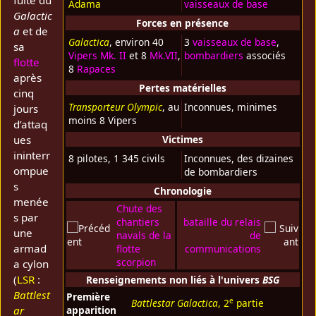
fuite du
Adama
vaisseaux de base
Galactic
Forces en présence
a
et de
Galactica
, environ 40
3
vaisseaux de base
,
sa
Vipers
Mk. II
et 8
Mk.VII
,
bombardiers
associés
flotte
8
Rapaces
après
Pertes matérielles
cinq
Transporteur Olympic
, au
Inconnues, minimes
jours
moins 8 Vipers
d’attaq
ues
Victimes
ininterr
8 pilotes, 1 345 civils
Inconnues, des dizaines
ompue
de bombardiers
s
Chronologie
menée
Chute des
s par
chantiers
bataille du relais
une
navals de la
de
armad
flotte
communications
scorpion
a cylon
(
LSR
:
Renseignements non liés à l'univers
BSG
Battlest
Première
e
Battlestar Galactica
, 2
partie
ar
apparition