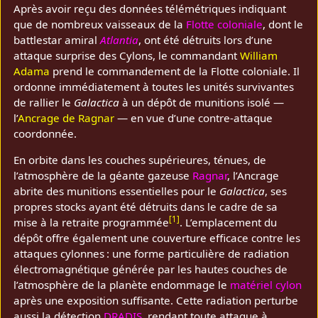
Après avoir reçu des données télémétriques indiquant
que de nombreux vaisseaux de la
Flotte coloniale
, dont le
battlestar amiral
Atlantia
, ont été détruits lors d’une
attaque surprise des Cylons, le commandant
William
Adama
prend le commandement de la Flotte coloniale. Il
ordonne immédiatement à toutes les unités survivantes
de rallier le
Galactica
à un dépôt de munitions isolé —
l’
Ancrage de Ragnar
— en vue d’une contre‑attaque
coordonnée.
En orbite dans les couches supérieures, ténues, de
l’atmosphère de la géante gazeuse
Ragnar
, l’Ancrage
abrite des munitions essentielles pour le
Galactica
, ses
propres stocks ayant été détruits dans le cadre de sa
[
1
]
mise à la retraite programmée
. L’emplacement du
dépôt offre également une couverture efficace contre les
attaques cylonnes : une forme particulière de radiation
électromagnétique générée par les hautes couches de
l’atmosphère de la planète endommage le
matériel cylon
après une exposition suffisante. Cette radiation perturbe
aussi la détection
DRADIS
, rendant toute attaque à