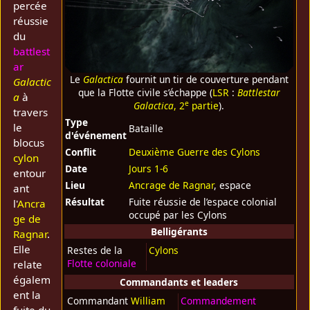
percée
réussie
du
battlest
ar
Le
Galactica
fournit un tir de couverture pendant
Galactic
que la Flotte civile s’échappe (
LSR
:
Battlestar
a
à
e
Galactica
, 2
partie
).
travers
Type
le
Bataille
d'événement
blocus
Conflit
Deuxième Guerre des Cylons
cylon
Date
Jours 1-6
entour
Lieu
Ancrage de Ragnar
, espace
ant
Résultat
Fuite réussie de l’espace colonial
l'
Ancra
occupé par les Cylons
ge de
Belligérants
Ragnar
.
Elle
Restes de la
Cylons
Flotte coloniale
relate
égalem
Commandants et leaders
ent la
Commandant
William
Commandement