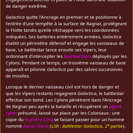
de danger extrême.
Galactica
quitte l’Ancrage en premier et se positionne à
l’entrée d’une tempête à la surface de Ragnar, protégeant
la Flotte tandis qu’elle s’échappe vers les coordonnées
indiquées. Ses batteries entièrement armées,
Galactica
établit un périmètre défensif et engage les vaisseaux de
base. Le battlestar lance ensuite ses Vipers, leur
ordonnant d’intercepter les
Bombardiers
déployés par les
Cylons. Pendant ce temps, un troisième vaisseau de base
apparaît et pilonne
Galactica
par des salves successives
de missiles.
Lorsque le dernier vaisseau civil est hors de danger et
que les Vipers restants regagnent
Galactica
, le battlestar
effectue son bond. Les Cylons pénètrent dans l’Ancrage
de Ragnar peu après la bataille et récupèrent un
agent
cylon
présumé, laissé sur place par les Coloniaux : une
copie du
Numéro Cinq
se faisant passer pour un homme
e
nommé
Aaron Doral
(
LSR
:
Battlestar Galactica
, 2
partie
).