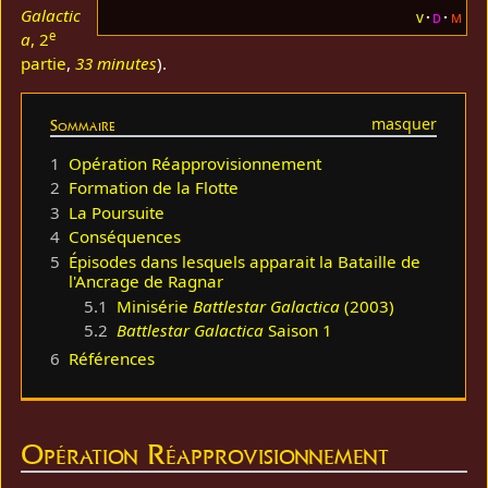
Galactic
v
d
m
e
a
, 2
partie
,
33 minutes
).
Sommaire
1
Opération Réapprovisionnement
2
Formation de la Flotte
3
La Poursuite
4
Conséquences
5
Épisodes dans lesquels apparait la Bataille de
l'Ancrage de Ragnar
5.1
Minisérie
Battlestar Galactica
(2003)
5.2
Battlestar Galactica
Saison 1
6
Références
Opération Réapprovisionnement