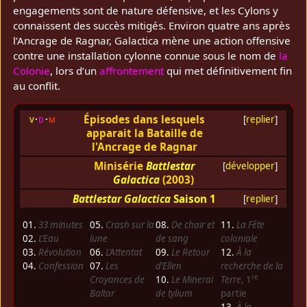
engagements sont de nature défensive, et les Cylons y
connaissent des succès mitigés. Environ quatre ans après
l’Ancrage de Ragnar, Galactica mène une action offensive
contre une installation cylonne connue sous le nom de
la
Colonie
, lors d’un
affrontement
qui met définitivement fin
au conflit.
Épisodes dans lesquels
v
d
m
[
replier
]
apparait la Bataille de
l'Ancrage de Ragnar
Minisérie
Battlestar
[
développer
]
Galactica
(2003)
Battlestar Galactica
Saison 1
[
replier
]
01.
33 minutes
05.
Crash sur la
08.
De chair et
11.
La Fête
02.
L’Eau
lune
de sang
coloniale
03.
Révolution
06.
L’Attentat
09.
Le Retour
12.
À la
04.
Confession
07.
Les
d’Ellen
recherche de la
re
Croyances de
10.
Le Minerai
Terre
, 1
Baltar
de tylium
partie