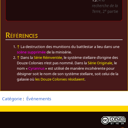
13.
À la
recherche de la
e
Terre
, 2
partie
Références
↑
La destruction des munitions du battlestar a lieu dans une
scène supprimée
de la minisérie.
↑
Dans la
Série Réinventée
, le système stellaire d’origine des
Douze Colonies n’est pas nommé. Dans la
Série Originale
, le
nom «
Cyrannus
» est utilisé de manière incohérente pour
désigner soit le nom de son système stellaire, soit celui de la
galaxie où
les Douze Colonies résidaient
.
Catégorie
:
Événements