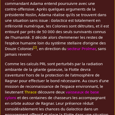
commandant Adama entend poursuivre avec une
contre‑offensive. Après quelques arguments de la
présidente Roslin, Adama réalise qu’ils se trouvent dans
une situation sans issue :
Galactica
est totalement en
infériorité numérique, les Colonies sont détruites, et il est
entouré par près de 50 000 des seuls survivants connus
de l’humanité. Il décide alors d’emmener les restes de
l’espèce humaine loin du système stellaire d’origine des
[
2
]
Douze Colonies
, en direction du
secteur Prolmar
, sans
jamais revenir.
Comme les calculs PRL sont perturbés par la radiation
ambiante de la géante gaseuse, la Flotte devra
s’aventurer hors de la protection de l’atmosphère de
Ragnar pour effectuer le bond nécessaire. Au cours d’une
mission de reconnaissance de l’espace environnant, le
lieutenant
Thrace
découvre deux
vaisseaux de base
cylons
et des centaines de chasseurs les accompagnant
en orbite autour de Ragnar. Leur présence réduit
considérablement les chances du
Galactica
dans un
engagement offensif et place la Flotte dans une situation