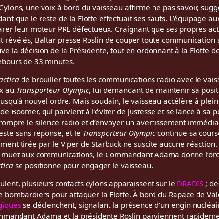
Cylons, une voix à bord du vaisseau affirme ne pas savoir, sug
dant que le reste de la Flotte effectuait ses sauts. L’équipage aur
parer leur moteur PRL défectueux. Craignant que ses propres ac
t révélés, Baltar presse Roslin de couper toute communication 
a décision de la Présidente, tout en ordonnant à la Flotte de
rebours de 33 minutes.
actica
de brouiller toutes les communications radio avec le vais
ux au
Transporteur Olympic
, lui demandant de maintenir sa posit
 jusqu’à nouvel ordre. Mais soudain, le vaisseau accélère à plein
de Boomer, qui parvient à l’éviter de justesse et se lance à sa p
ompre le silence radio et d’envoyer un avertissement immédiat
este sans réponse, et le
Transporteur Olympic
continue sa course
ent tirée par le Viper de Starbuck ne suscite aucune réaction.
s muet aux communications, le Commandant Adama donne l’ordre
tica
se positionne pour engager le vaisseau.
ulent, plusieurs contacts cylons apparaissent sur le
DRADIS
; de
de bombardiers pour attaquer la Flotte. À bord du Rapace de Vale
giques
se déclenchent, signalant la présence d’un engin nucléai
ommandant Adama et la présidente Roslin parviennent rapidemen