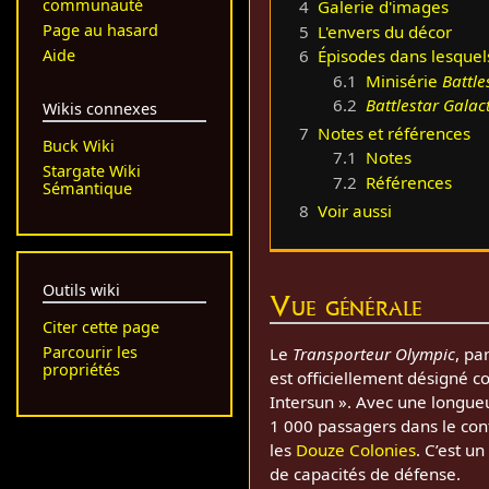
communauté
4
Galerie d'images
Page au hasard
5
L'envers du décor
Aide
6
Épisodes dans lesquel
6.1
Minisérie
Battle
6.2
Battlestar Galac
Wikis connexes
7
Notes et références
Buck Wiki
7.1
Notes
Stargate Wiki
7.2
Références
Sémantique
8
Voir aussi
Outils wiki
Vue générale
Citer cette page
Parcourir les
Le
Transporteur Olympic
, pa
propriétés
est officiellement désigné 
Intersun ». Avec une longueu
1 000 passagers dans le conf
les
Douze Colonies
. C’est 
de capacités de défense.