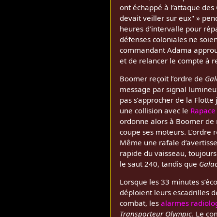
ont échappé à l’attaque des 
devait veiller sur eux" » pen
heures d’intervalle pour ré
défenses coloniales ne soien
commandant Adama approuve l
et de relancer le compte à 
Boomer reçoit l’ordre de
Gal
message par signal lumine
pas s’approcher de la Flotte
une collision avec le
Rapace
ordonne alors à Boomer de r
coupe ses moteurs. L’ordre r
Même une rafale d’avertissem
rapide du vaisseau, toujour
le saut 240, tandis que
Galac
Lorsque les 33 minutes s’éco
déploient leurs escadrilles 
combat, les
alarmes radiolo
Transporteur Olympic
. Le c