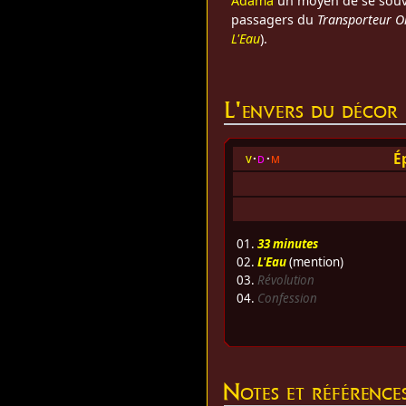
Adama
un moyen de se souv
passagers du
Transporteur O
L'Eau
).
L'envers du décor
É
v
d
m
01.
33 minutes
02.
L'Eau
(mention)
03.
Révolution
04.
Confession
Notes et référence