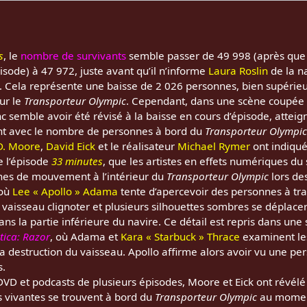
s
, le
nombre de survivants
semble passer de 49 998 (après qu
pisode) à 47 972, juste avant qu’il n’informe
Laura Roslin
de la n
. Cela représente une baisse de 2 026 personnes, bien supérie
ur le
Transporteur Olympic
. Cependant, dans une scène coupée de
anc semble avoir été révisé à la baisse en cours d’épisode, atteig
nt avec le nombre de personnes à bord du
Transporteur Olympic
D. Moore
,
David Eick
et le réalisateur
Michael Rymer
ont indiqué
 l’épisode
33 minutes
, que les artistes en effets numériques du
gnes de mouvement à l’intérieur du
Transporteur Olympic
lors de
 où
Lee « Apollo » Adama
tente d’apercevoir des personnes à tra
 vaisseau clignoter et plusieurs silhouettes sombres se déplace
dans la partie inférieure du navire. Ce détail est repris dans u
tica: Razor
, où Adama et
Kara « Starbuck » Thrace
examinent le
 destruction du vaisseau. Apollo affirme alors avoir vu une pe
s.
D et podcasts de plusieurs épisodes, Moore et Eick ont révélé qu
 vivantes se trouvent à bord du
Transporteur Olympic
au moment