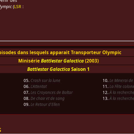
enir des
lympic
(
LSR
:
pisodes dans lesquels apparait Transporteur Olympic
Minisérie
Battlestar Galactica
(2003)
Battlestar Galactica
Saison 1
05.
Crash sur la lune
10.
Le Minerai de
06.
L'Attentat
11.
La Fête coloni
07.
Les Croyances de Baltar
12.
À la recherche
08.
De chair et de sang
13.
À la recherche
09.
Le Retour d'Ellen
s