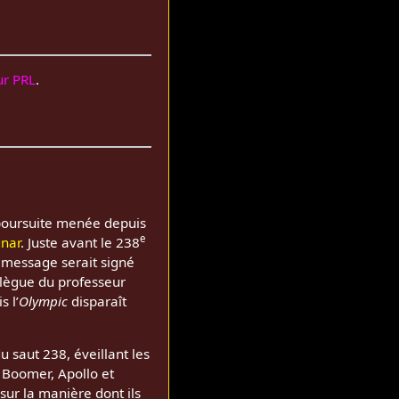
r PRL
.
 poursuite menée depuis
e
nar
. Juste avant le 238
 message serait signé
llègue du professeur
s l’
Olympic
disparaît
saut 238, éveillant les
r Boomer, Apollo et
sur la manière dont ils