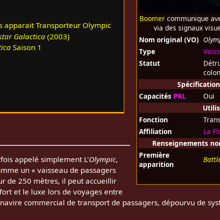
Boomer
communique ave
s apparait Transporteur Olympic
via des signaux visue
star Galactica
(2003)
Nom original (VO)
Olymp
tica
Saison 1
Type
Vaiss
Statut
Détru
colon
Spécificatio
Capacités
PRL
Oui
Utili
Fonction
Tran
Affiliation
La Fl
Renseignements non 
Première
rfois appelé simplement L’
Olympic
,
Battl
apparition
comme un « vaisseau de passagers
r de 250 mètres, il peut accueillir
ort et le luxe lors de voyages entre
un navire commercial de transport de passagers, dépourvu de s