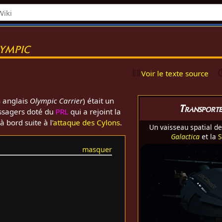
ympic
Voir le texte source
 anglais
Olympic Carrier
) était un
Transport
assagers doté du
PRL
qui a rejoint la
 bord suite à l'
attaque des Cylons
.
Un vaisseau spatial d
Galactica
et la
S