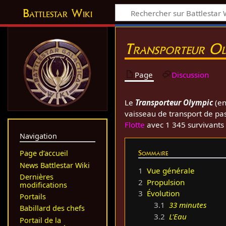
Battlestar Wiki
Transporteur Ol
Page
Discussion
Le
Transporteur Olympic
(en
vaisseau de transport de p
Flotte
avec 1 345 survivants à
Navigation
Sommaire
Page d’accueil
News Battlestar Wiki
1
Vue générale
Dernières
2
Propulsion
modifications
3
Évolution
Portails
3.1
33 minutes
Babillard des chefs
3.2
L'Eau
Portail de la