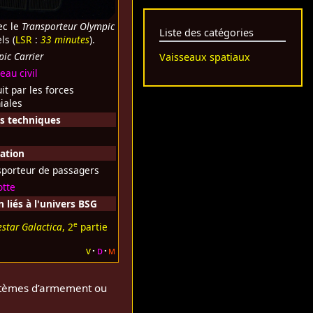
c le
Transporteur Olympic
Liste des catégories
ls (
LSR
:
33 minutes
).
ic Carrier
Vaisseaux spatiaux
eau civil
it par les forces
iales
ns techniques
sation
sporteur de passagers
otte
liés à l'univers BSG
e
estar Galactica
, 2
partie
v
d
m
ystèmes d’armement ou