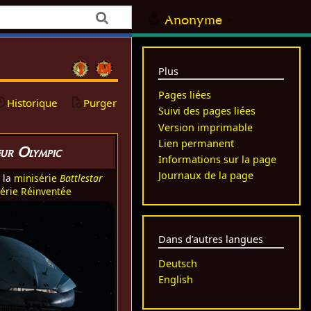
Anonyme
Plus
Pages liées
Historique
Purger
Suivi des pages liées
Version imprimable
Lien permanent
eur Olympic
Informations sur la page
Journaux de la page
e la
minisérie
Battlestar
érie Réinventée
Dans d’autres langues
Deutsch
English