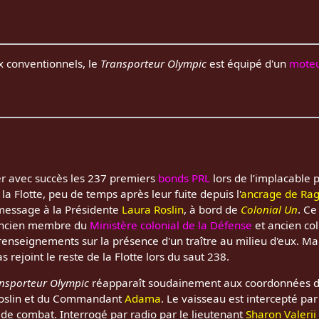
x conventionnels, le
Transporteur Olympic
est équipé d'un
moteu
er avec succès les 237 premiers
bonds PRL
lors de l’implacable
 la Flotte, peu de temps après leur fuite depuis l'
ancrage de Rag
message à la Présidente
Laura Roslin
, à bord de
Colonial Un
. Ce
ancien membre du
Ministère colonial de la Défense
et ancien co
renseignements sur la présence d'un traître au milieu d'eux. Mai
rejoint le reste de la Flotte lors du saut 238.
nsporteur Olympic
réapparaît soudainement aux coordonnées du 
Roslin et du Commandant
Adama
. Le vaisseau est intercepté pa
e de combat. Interrogé par radio par le lieutenant
Sharon Valerii