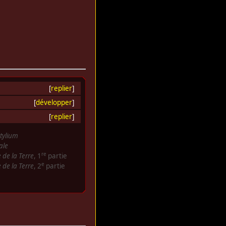
[
replier
]
[
développer
]
[
replier
]
 tylium
ale
re
 de la Terre
, 1
partie
e
 de la Terre
, 2
partie