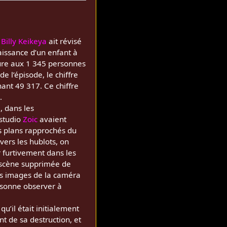
e
Billy Keikeya
ait révisé
aissance d’un enfant à
ure aux 1 345 personnes
 l’épisode, le chiffre
nant 49 317. Ce chiffre
.
, dans les
 studio
Zoic
avaient
s plans rapprochés du
vers les hublots, on
r furtivement dans les
ne scène supprimée de
s images de la caméra
rsonne observer à
’il était initialement
 de sa destruction, et