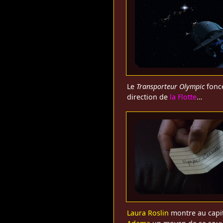
Le
Transporteur Olympic
fonce
direction de
la Flotte
…
Laura Roslin
montre au capi