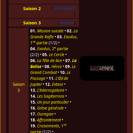
Saison 2
Développer
Saison 3
Réduire
01.
Mission suicide
•
02.
La
Grande Rafle
•
03.
Exodus
,
re
1
partie
(1/2) •
e
04.
Exodus
, 2
partie
(2/2) •
05.
Le Cercle
•
06.
La Tête de lion
•
07.
La
Balise
•
08.
Héros
•
09.
Le
Grand Combat
•
10.
Le
Passage
•
11.
L'Œil de
Saison
Jupiter
•
12.
Extase
•
3
13.
L'Interrogatoire
•
14.
Les Sagitarrons
•
15.
Un jour particulier
•
16.
Grève générale
•
17.
Ouragan
•
18.
Affrontement
•
re
19.
Croisements
, 1
partie
(1/2) •