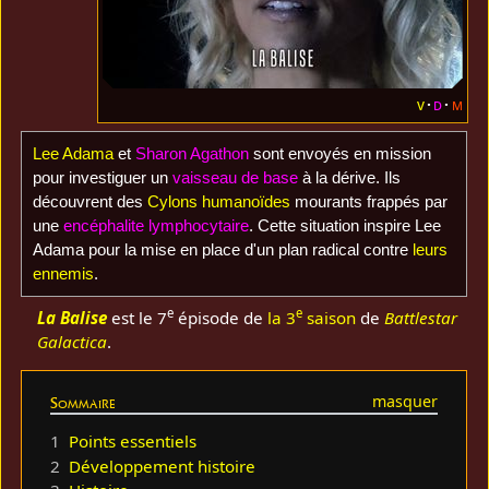
v
d
m
Lee Adama
et
Sharon Agathon
sont envoyés en mission
pour investiguer un
vaisseau de base
à la dérive. Ils
découvrent des
Cylons humanoïdes
mourants frappés par
une
encéphalite lymphocytaire
. Cette situation inspire Lee
Adama pour la mise en place d'un plan radical contre
leurs
ennemis
.
e
e
La Balise
est le 7
épisode de
la 3
saison
de
Battlestar
Galactica
.
Sommaire
1
Points essentiels
2
Développement histoire