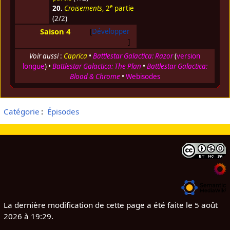
e
20.
Croisements
, 2
partie
(2/2)
Saison 4
Développer
Voir aussi
:
Caprica
•
Battlestar Galactica: Razor
(
version
longue
) •
Battlestar Galactica: The Plan
•
Battlestar Galactica:
Blood & Chrome
•
Webisodes
Catégorie
:
Épisodes
La dernière modification de cette page a été faite le 5 août
2026 à 19:29.