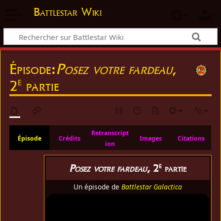
Battlestar Wiki
Épisode:
Posez votre fardeau
,
e
2
partie
Retranscript
Épisode
Crédits
Images
Citations
ion
e
Posez votre fardeau
, 2
partie
Un épisode de
Battlestar Galactica