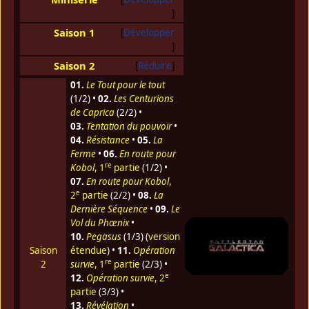
Saison 1
Développer
Saison 2
Réduire
01.
Le Tout pour le tout
(1/2) •
02.
Les Centurions
de Caprica
(2/2) •
03.
Tentation du pouvoir
•
04.
Résistance
•
05.
La
Ferme
•
06.
En route pour
re
Kobol
, 1
partie
(1/2) •
07.
En route pour Kobol
,
e
2
partie
(2/2) •
08.
La
Dernière Séquence
•
09.
Le
Vol du Phœnix
•
10.
Pegasus
(1/3) (
version
Saison
étendue
) •
11.
Opération
re
2
survie
, 1
partie
(2/3) •
e
12.
Opération survie
, 2
partie
(3/3) •
13.
Révélation
•