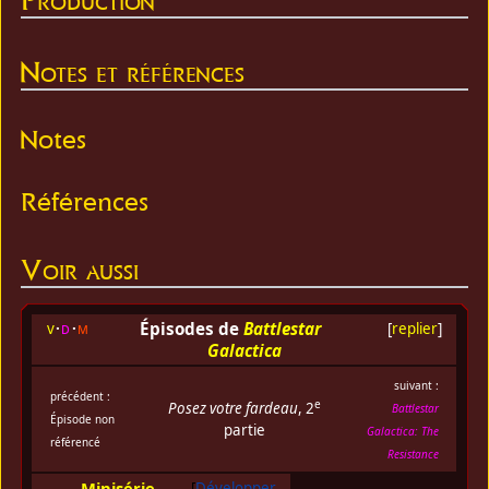
Notes et références
Notes
Références
Voir aussi
Épisodes de
Battlestar
v
d
m
[
replier
]
Galactica
suivant :
précédent :
e
Posez votre fardeau
, 2
Battlestar
Épisode non
partie
Galactica: The
référencé
Resistance
Minisérie
Développer