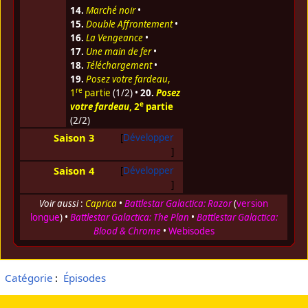
14.
Marché noir
•
15.
Double Affrontement
•
16.
La Vengeance
•
17.
Une main de fer
•
18.
Téléchargement
•
19.
Posez votre fardeau
,
re
1
partie
(1/2) •
20.
Posez
e
votre fardeau
, 2
partie
(2/2)
Saison 3
Développer
Saison 4
Développer
Voir aussi
:
Caprica
•
Battlestar Galactica: Razor
(
version
longue
) •
Battlestar Galactica: The Plan
•
Battlestar Galactica:
Blood & Chrome
•
Webisodes
Catégorie
:
Épisodes