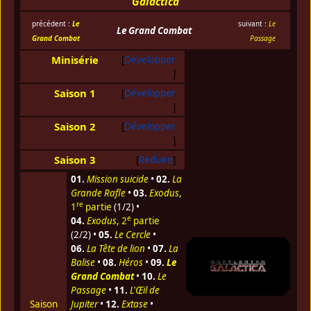
Galactica
précédent :
Le
suivant :
Le
Le Grand Combat
Grand Combat
Passage
Minisérie
Développer
Saison 1
Développer
Saison 2
Développer
Saison 3
Réduire
01.
Mission suicide
•
02.
La
Grande Rafle
•
03.
Exodus
,
re
1
partie
(1/2) •
e
04.
Exodus
, 2
partie
(2/2) •
05.
Le Cercle
•
06.
La Tête de lion
•
07.
La
Balise
•
08.
Héros
•
09.
Le
Grand Combat
•
10.
Le
Passage
•
11.
L'Œil de
Saison
Jupiter
•
12.
Extase
•