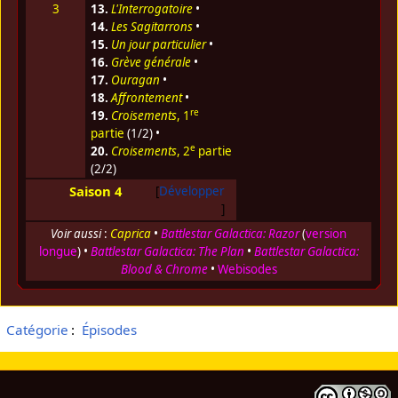
3
13.
L'Interrogatoire
•
14.
Les Sagitarrons
•
15.
Un jour particulier
•
16.
Grève générale
•
17.
Ouragan
•
18.
Affrontement
•
re
19.
Croisements
, 1
partie
(1/2) •
e
20.
Croisements
, 2
partie
(2/2)
Saison 4
Développer
Voir aussi
:
Caprica
•
Battlestar Galactica: Razor
(
version
longue
) •
Battlestar Galactica: The Plan
•
Battlestar Galactica:
Blood & Chrome
•
Webisodes
Catégorie
:
Épisodes