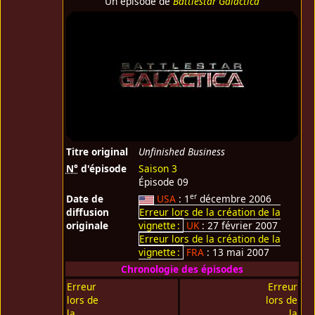
Un épisode de
Battlestar Galactica
Titre original
Unfinished Business
N°
d'épisode
Saison 3
Épisode 09
er
Date de
USA
: 1
décembre 2006
diffusion
Erreur lors de la création de la
originale
vignette :
UK
: 27 février 2007
Erreur lors de la création de la
vignette :
FRA
: 13 mai 2007
Chronologie des épisodes
Erreur
Erreur
lors de
lors de
la
la