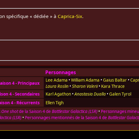
sion spécifique « dédiée » à
Caprica-Six
.
Personnages
Lee Adama
•
William Adama
•
Gaius Baltar
•
Capr
aison 4 - Principaux
Laura Roslin
•
Sharon Valerii
•
Kara Thrace
ison 4 - Secondaires
Karl Agathon
•
Anastasia Dualla
•
Galen Tyrol
ison 4 - Récurrents
Ellen Tigh
s
One shot
de la Saison 4 de
Battlestar Galactica (LSR)
•
Personnages mineur
lactica (LSR)
•
Personnages mentionnés de la Saison 4 de
Battlestar Galact