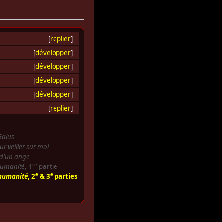
[
replier
]
[
développer
]
[
développer
]
[
développer
]
[
développer
]
[
replier
]
Gaius
r veiller sur moi
 d'un ange
re
humanité
, 1
partie
e
e
'humanité
, 2
& 3
parties