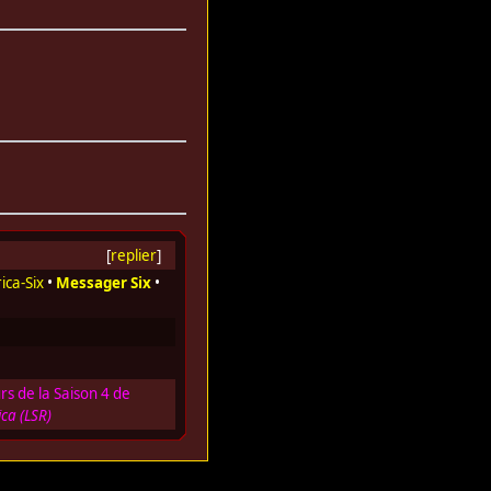
[
replier
]
ica-Six
•
Messager Six
•
s de la Saison 4 de
ica (LSR)