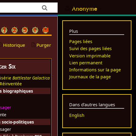
Anonyme
Plus
Pages liées
Historique
Purger
Suivi des pages liées
Version imprimable
Lien permanent
ger Six
Informations sur la page
Journaux de la page
isérie
Battlestar Galactica
 Réinventée
s biographiques
Dans d’autres langues
sager
ante
English
socio-politiques
sager