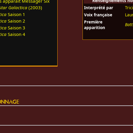
Renseignements non 
s apparait Messager Six
star Galactica
(2003)
Interprété par
Tric
tica
Saison 1
Voix française
Lau
tica
Saison 2
Première
Batt
tica
Saison 3
apparition
tica
Saison 4
onnage