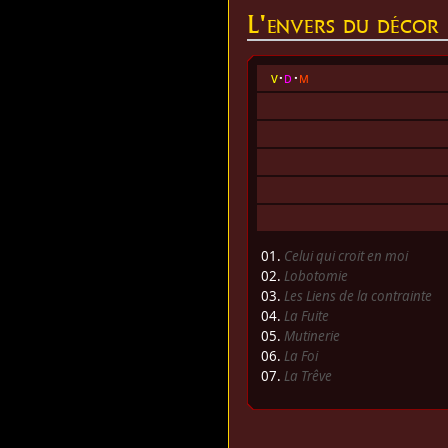
L'envers du décor
v
d
m
01.
Celui qui croit en moi
02.
Lobotomie
03.
Les Liens de la contrainte
04.
La Fuite
05.
Mutinerie
06.
La Foi
07.
La Trêve