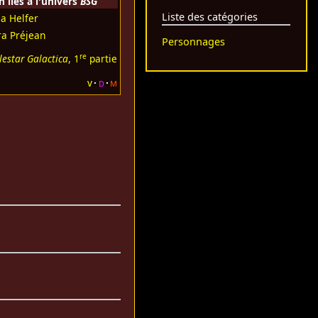
liés à l'univers
BSG
Liste des catégories
ia Helfer
ra Préjean
Personnages
re
lestar Galactica
, 1
partie
v
d
m