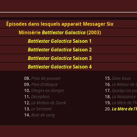
Épisodes dans lesquels apparait Messager Six
Minisérie
Battlestar Galactica
(2003)
Battlestar Galactica
Saison 1
Battlestar Galactica
Saison 2
Battlestar Galactica
Saison 3
Battlestar Galactica
Saison 4
08.
Prise de pouvoir
15.
Sans issue
09.
Plan d'attaque
16.
Le Retour de 
10.
Otages en danger
17.
Quelqu'un pou
11.
Déception
18.
La Naissance
12.
La Motion de Zarek
19.
La Mère de l'
13.
Le Serment
20.
La Mère de l
14.
Bain de sang