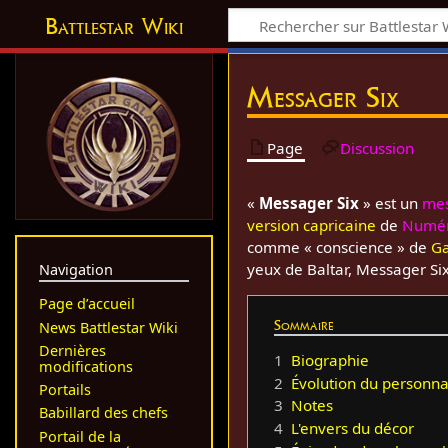
Battlestar Wiki
Messager Six
Page
Discussion
«
Messager Six
» est un
me
version capricaine
de
Numér
comme « conscience » de
Ga
yeux de Baltar, Messager Si
Navigation
Page d’accueil
Sommaire
News Battlestar Wiki
Dernières
1
Biographie
modifications
2
Évolution du personn
Portails
3
Notes
Babillard des chefs
4
L'envers du décor
Portail de la