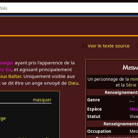
Voir le texte source
ssager
ayant pris l'apparence de la
Messa
o Six
, et agissant principalement
ius Baltar
. Uniquement visible aux
Un personnage de la
min
x se dit être un ange envoyé de
Dieu
.
et la
Série
Renseignement
Genre
Espèce
Mes
Statut
Viv
age
Renseignements 
Occupation
Mes