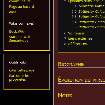
5
Épisodes dans lesquel
communauté
5.1
Minisérie
Battle
Page au hasard
5.2
Battlestar Galac
Aide
5.3
Battlestar Galac
5.4
Battlestar Galac
Wikis connexes
5.5
Battlestar Galac
Buck Wiki
6
Voir aussi
Stargate Wiki
7
Liens externes
Sémantique
8
Références
Outils wiki
Biographie
Citer cette page
Parcourir les
Évolution du pers
propriétés
Notes