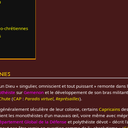
u
o-chrétiennes
s
nies
un Dieu « singulier, omniscient et tout puissant » remonte dans l
othéiste
sur
Gemenon
et le développement de son bras militant
Chute
(
CAP
:
Paradis virtuel
,
Représailles
).
t généralement séculière de leur colonie, certains
Capricains
des
ent les monothéistes d'un mauvais œil, voire même avec mépri
épartement Global de la Défense
et polythéiste dévot – décrit l
peut pas être remis en question comme de l'« absolutisme » (
C