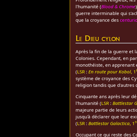
l'humanité (
Blood & Chrome
guerre interminable qui s'a
que la croyance des
centuri
Le Dieu cylon
Après la fin de la guerre et 
Colonies. Cependant, en par
monothéiste, en apprenant e
(
LSR
:
En route pour Kobol
, 1
système de croyance des Cyl
religion tandis que d'autres
Cinquante ans après leur dé
l'humanité (
LSR
:
Battlestar 
majeure partie de leurs acti
jusqu'à déclarer que leur e
r
(
LSR
:
Battlestar Galactica
, 1
Occupant ce qui reste des Co