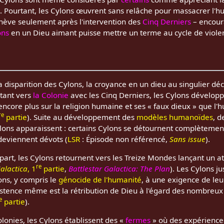
). Pourtant, les Cylons œuvrent sans relâche pour massacrer l'hu
chève seulement après l'intervention des
Cinq Derniers
– encoura
ons
en un Dieu aimant puisse mettre un terme au cycle de viole
la disparition des Cylons, la croyance en un dieu au singulier dé
tant vers
la Colonie
avec les Cinq Derniers, les Cylons développ
ncore plus sur la religion humaine et ses « faux dieux » que l
re
partie
). Suite au développement des
modèles humanoïdes
, d
ons apparaissent : certains Cylons se détournent complètement
 deviennent dévots (
LSR
: Épisode non référencé,
Sans issue
).
part, les Cylons retournent vers les Treize Mondes lançant un a
re
Galactica
, 1
partie
,
Battlestar Galactica: The Plan
). Les Cylons ju
ons, y compris le
génocide de l'humanité
, à une exigence de le
xistence même est la rétribution de Dieu à l'égard des nombreu
e
partie
).
lonies, les Cylons établissent des «
fermes
» où des expérience