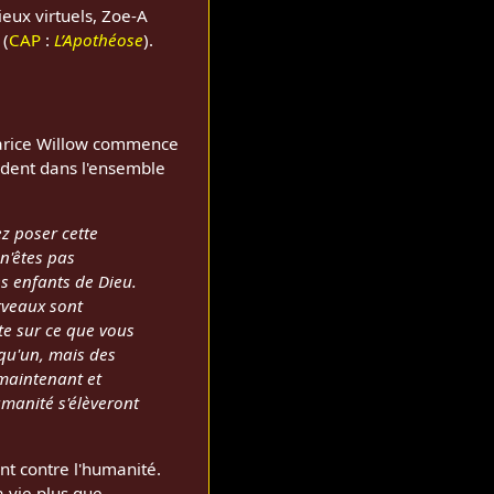
ieux virtuels, Zoe-A
 (
CAP
:
L’Apothéose
).
arice Willow commence
andent dans l'ensemble
ez poser cette
 n'êtes pas
s enfants de Dieu.
rveaux sont
ite sur ce que vous
lqu'un, mais des
 maintenant et
umanité s'élèveront
nt contre l'humanité.
 vie plus que