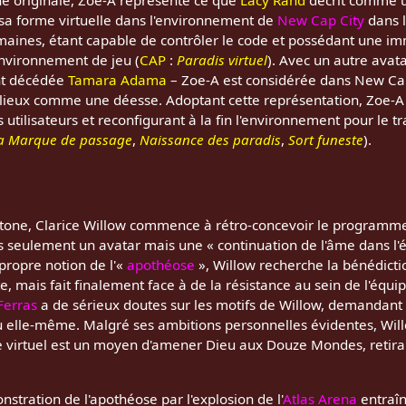
s sa forme virtuelle dans l'environnement de
New Cap City
dans l
aines, étant capable de contrôler le code et possédant une imm
'environnement de jeu (
CAP
:
Paradis virtuel
). Avec un autre avata
nt décédée
Tamara Adama
– Zoe-A est considérée dans New Ca
ilieux comme une déesse. Adoptant cette représentation, Zoe-A 
utilisateurs et reconfigurant à la fin l'environnement pour le 
a Marque de passage
,
Naissance des paradis
,
Sort funeste
).
tone, Clarice Willow commence à rétro-concevoir le programme
s seulement un avatar mais une « continuation de l'âme dans l'ét
 propre notion de l'«
apothéose
», Willow recherche la bénédict
, mais fait finalement face à de la résistance au sein de l'équip
Ferras
a de sérieux doutes sur les motifs de Willow, demandant à
u elle-même. Malgré ses ambitions personnelles évidentes, Will
 virtuel est un moyen d'amener Dieu aux Douze Mondes, retirant
stration de l'apothéose par l'explosion de l'
Atlas Arena
entraîn