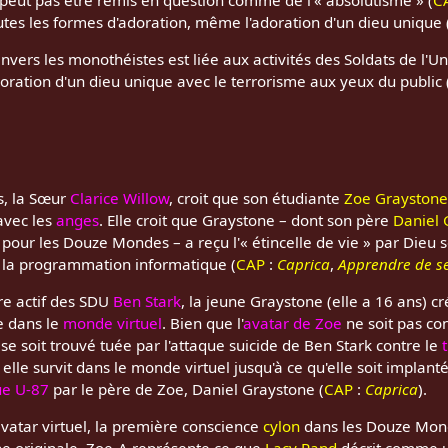
utes les formes d'adoration, même l'adoration d'un dieu unique 
nvers les monothéistes est liée aux activités des Soldats de l'U
doration d'un dieu unique avec le terrorisme aux yeux du public 
s, la Sœur
Clarice Willow
, croit que son étudiante
Zoe Grayston
avec les
anges
. Elle croit que Graystone – dont son père
Daniel 
pour les Douze Mondes – a reçu l'« étincelle de vie » par Dieu 
 la programmation informatique (
CAP
:
Caprica
,
Apprendre de se
re actif des SDU
Ben Stark
, la jeune Graystone (elle a 16 ans) c
e dans le
monde virtuel
. Bien que l'
avatar de Zoe
ne soit pas co
 soit trouvé tuée par l'attaque suicide de Ben Stark contre le
 elle survit dans le monde virtuel jusqu'à ce qu'elle soit implant
ue U-87
par le père de Zoe, Daniel Graystone (
CAP
:
Caprica
).
avatar virtuel, la première conscience
cylon
dans les Douze Mon
ne originale, Zoe-A représente ce que
Lacy Rand
décrit comme un