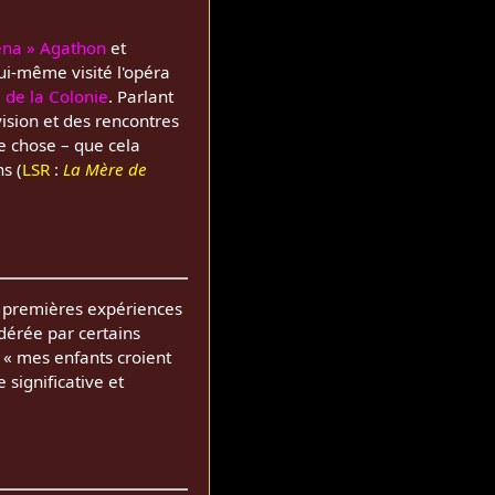
ena » Agathon
et
lui-même visité l'opéra
e de la Colonie
. Parlant
vision et des rencontres
e chose – que cela
s (
LSR
:
La Mère de
es premières expériences
idérée par certains
 « mes enfants croient
significative et