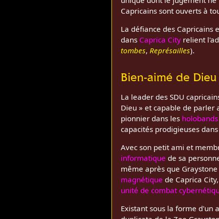
Capricains sont ouverts à to
La défiance des Capricains e
dans
Caprica City
relient l'a
tombes
,
Représailles
).
Bien-aimé de Dieu
La leader des SDU capricain
Dieu » et capable de parler 
pionnier dans les
holobands
capacités prodigieuses dans
Avec son petit ami et memb
informatique
de sa personn
même après que Graystone se
magnétique
de Caprica City,
unité de combat cybernétiq
Existant sous la forme d'un 
duplicata de la Zoe Graysto