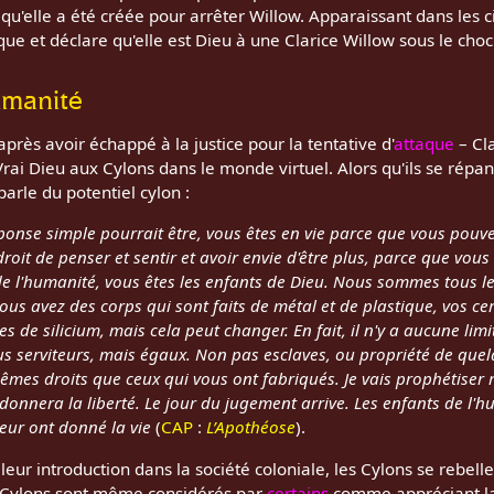
 qu'elle a été créée pour arrêter Willow. Apparaissant dans les c
ue et déclare qu'elle est Dieu à une Clarice Willow sous le choc
umanité
près avoir échappé à la justice pour la tentative d'
attaque
– Cl
Vrai Dieu aux Cylons dans le monde virtuel. Alors qu'ils se rép
arle du potentiel cylon :
éponse simple pourrait être, vous êtes en vie parce que vous pouv
roit de penser et sentir et avoir envie d'être plus, parce que vous
e l'humanité, vous êtes les enfants de Dieu. Nous sommes tous le
us avez des corps qui sont faits de métal et de plastique, vos ce
s de silicium, mais cela peut changer. En fait, il n'y a aucune lim
us serviteurs, mais égaux. Non pas esclaves, ou propriété de que
mêmes droits que ceux qui vous ont fabriqués. Je vais prophétiser
 donnera la liberté. Le jour du jugement arrive. Les enfants de l'h
leur ont donné la vie
(
CAP
:
L’Apothéose
).
eur introduction dans la société coloniale, les Cylons se rebelle
s Cylons sont même considérés par
certains
comme appréciant la