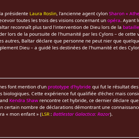
, la présidente
Laura Roslin
, l'ancienne agent cylon
Sharon « Ath
evoir toutes les trois des visions concernant un
opéra
. Ayant 
ltar reconnaît plus tard l'intervention de Dieu lors de la
bataill
er lors de la poursuite de l'humanité par les Cylons – de cette 
les autres, Baltar déclare que personne ne peut nier que quelqu
plement Dieu – a guidé les destinées de l'humanité et des Cylon
nes font mention d'un
prototype d'hybride
qui fut le résultat d
res biologiques. Cette expérience fut qualifiée d'échec mais cons
uand
Kendra Shaw
rencontre cet hybride, ce dernier déclare que
t un certain nombre de déclarations démontrant une connaissance 
ra « mon enfant » (
LSR
:
Battlestar Galactica: Razor
).