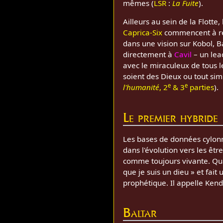
mêmes (
LSR
:
La Fuite
).
Ailleurs au sein de la Flotte
Caprica-Six
commencent à rec
dans une vision sur Kobol, Ba
directement à
Cavil
– un lead
avec le miraculeux de tous 
soient des Dieux ou tout sim
e
e
l'humanité
, 2
& 3
parties
).
Le premier hybride
Les bases de données cylon
dans l'évolution vers les êt
comme toujours vivante. Q
que je suis un dieu » et fai
prophétique. Il appelle Kend
Baltar