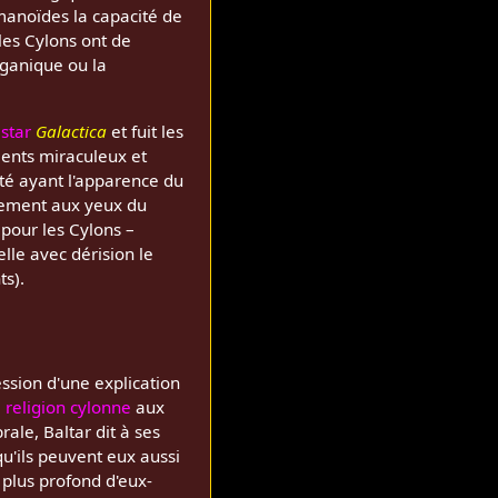
manoïdes la capacité de
les Cylons ont de
rganique ou la
estar
Galactica
et fuit les
ments miraculeux et
té ayant l'apparence du
ulement aux yeux du
pour les Cylons –
elle avec dérision le
ts).
ssion d'une explication
a
religion cylonne
aux
ale, Baltar dit à ses
qu'ils peuvent eux aussi
u plus profond d'eux-