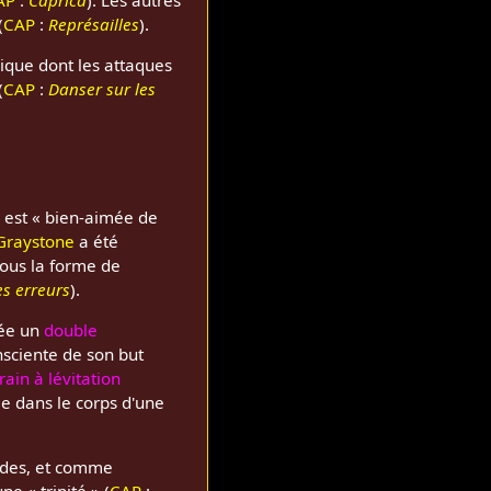
(
CAP
:
Représailles
).
nique dont les attaques
(
CAP
:
Danser sur les
e
est « bien-aimée de
Graystone
a été
sous la forme de
s erreurs
).
rée un
double
nsciente de son but
train à lévitation
ée dans le corps d'une
des, et comme
e « trinité » (
CAP
: