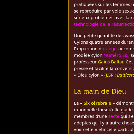
pratiquées sur les femmes h
se reproduire par voie sexu
sérieux problèmes avec la re
technologie de la résurrecti
Une petite quantité des vai
Cylons quatre années durant.
l'apparition d'«
anges
» comme
modèle cylon
Numéro Six
, 
professeur
Gaius Baltar
. Ce
presse et facilite la convers
« Dieu cylon » (
LSR
:
Battlest
La main de Dieu
La «
Six cérébrale
» démontre
rationnelle lorsqu'elle guide
membres d'une
secte
qui s'e
adeptes qu'il y a autre chos
voir cette « étincelle partic