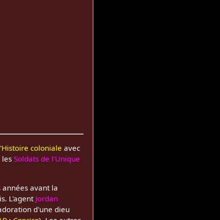
'
Histoire coloniale
avec
 les
Soldats de l'Unique
 années avant la
s. L'agent
Jordan
'adoration d'une dieu
AP
:
Caprica
). Les autres