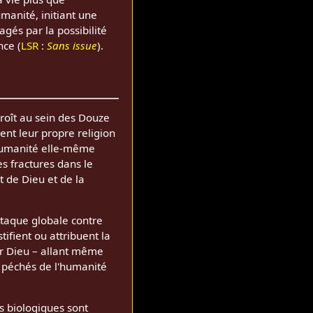
manité, initiant une
gés par la possibilité
nce (
LSR
:
Sans issue
).
croît au sein des Douze
ent leur propre religion
'humanité elle-même
es fractures dans le
 de Dieu et de la
ttaque globale contre
stifient ou attribuent la
ur Dieu – allant même
x péchés de l'humanité
s biologiques sont