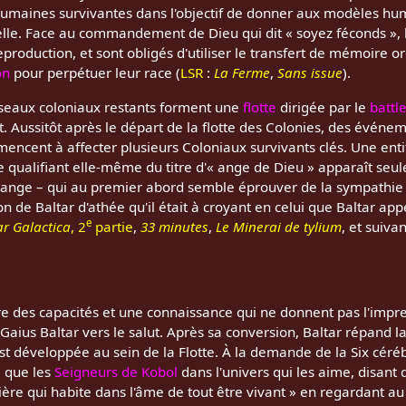
umaines survivantes dans l'objectif de donner aux modèles hu
elle. Face au commandement de Dieu qui dit « soyez féconds », 
production, et sont obligés d'utiliser le transfert de mémoire o
on
pour perpétuer leur race (
LSR
:
La Ferme
,
Sans issue
).
sseaux coloniaux restants forment une
flotte
dirigée par le
battl
 Aussitôt après le départ de la flotte des Colonies, des événe
ncent à affecter plusieurs Coloniaux survivants clés. Une enti
se qualifiant elle-même du titre d'« ange de Dieu » apparaît se
t ange – qui au premier abord semble éprouver de la sympathie 
ion de Baltar d'athée qu'il était à croyant en celui que Baltar app
e
ar Galactica
, 2
partie
,
33 minutes
,
Le Minerai de tylium
, et suivan
 des capacités et une connaissance qui ne donnent pas l'impre
 Gaius Baltar vers le salut. Après sa conversion, Baltar répand l
st développée au sein de la Flotte. À la demande de la Six cérébr
e que les
Seigneurs de Kobol
dans l'univers qui les aime, disant 
ulière qui habite dans l'âme de tout être vivant » en regardant a