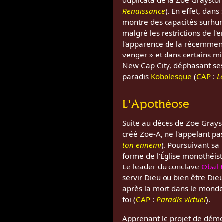
Renaissance
). En effet, dan
montre des capacités surhum
malgré les restrictions de l
l'apparence de la récemme
venger » et dans certains m
New Cap City, déphasant ses 
paradis
Kobolesque
(
CAP
:
L
L'Apothéose
Suite au décès de Zoe Grays
créé Zoe-A, ne l'appelant pa
ton ennemi
). Poursuivant sa
forme de l'Église monothéiste
Le leader du conclave
Obal 
servir Dieu ou bien être Die
après la mort dans le monde
foi (
CAP
:
Paradis virtuel
).
Apprenant le projet de démon