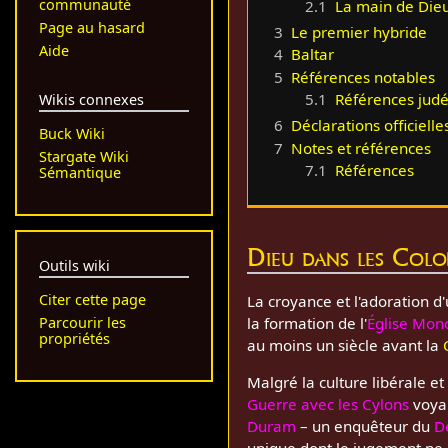
communauté
2.1
La main de Die
Page au hasard
3
Le premier hybride
Aide
4
Baltar
5
Références notables
5.1
Références judé
Wikis connexes
6
Déclarations officielle
Buck Wiki
7
Notes et références
Stargate Wiki
7.1
Références
Sémantique
Dieu dans les Colo
Outils wiki
Citer cette page
La croyance et l'adoration d'
la formation de l'
Église Mon
Parcourir les
propriétés
au moins un siècle avant la
Malgré la culture libérale e
Guerre avec les Cylons
voyai
Duram
– un enquêteur du
D
unique dont le jugement ne 