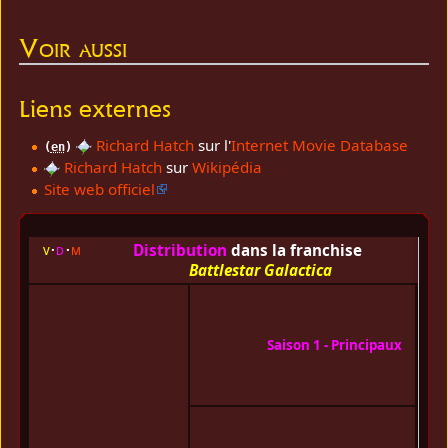
Voir aussi
Liens externes
Richard Hatch
sur l'
Internet Movie Database
(
en
)
Richard Hatch
sur
Wikipédia
Site web officiel
Distribution
dans la franchise
v
d
m
[
re
Battlestar Galactica
Dirk
Ben
Lorn
Saison 1 - Principaux
Gre
Ric
Hat
Terr
Cart