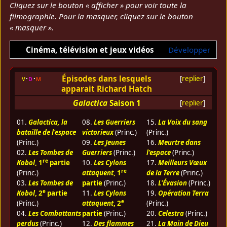
Cliquez sur le bouton « afficher » pour voir toute la
filmographie. Pour la masquer, cliquez sur le bouton
« masquer ».
Cinéma, télévision et jeux vidéos
Développer
Épisodes dans lesquels
v
d
m
[
replier
]
apparait Richard Hatch
Galactica
Saison 1
[
replier
]
01.
Galactica, la
08.
Les Guerriers
15.
La Voix du sang
bataille de l'espace
victorieux
(Princ.)
(Princ.)
(Princ.)
09.
Les Jeunes
16.
Meurtre dans
02.
Les Tombes de
Guerriers
(Princ.)
l'espace
(Princ.)
re
Kobol
, 1
partie
10.
Les Cylons
17.
Meilleurs Vœux
re
(Princ.)
attaquent
, 1
de la Terre
(Princ.)
03.
Les Tombes de
partie
(Princ.)
18.
L'Évasion
(Princ.)
e
Kobol
, 2
partie
11.
Les Cylons
19.
Opération Terra
e
(Princ.)
attaquent
, 2
(Princ.)
04.
Les Combattants
partie
(Princ.)
20.
Celestra
(Princ.)
perdus
(Princ.)
12.
Des flammes
21.
La Main de Dieu