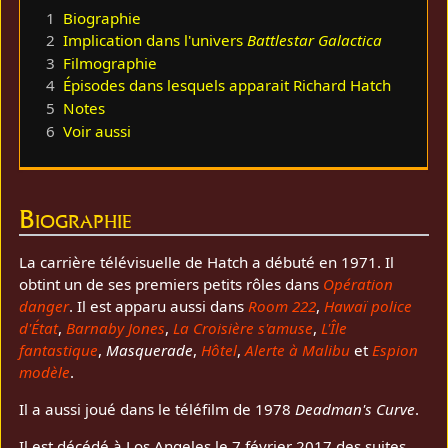
1
Biographie
2
Implication dans l'univers
Battlestar Galactica
3
Filmographie
4
Épisodes dans lesquels apparait Richard Hatch
5
Notes
6
Voir aussi
Biographie
La carrière télévisuelle de Hatch a débuté en 1971. Il
obtint un de ses premiers petits rôles dans
Opération
danger
. Il est apparu aussi dans
Room 222
,
Hawaï police
d'État
,
Barnaby Jones
,
La Croisière s'amuse
,
L'Île
fantastique
,
Masquerade
,
Hôtel
,
Alerte à Malibu
et
Espion
modèle
.
Il a aussi joué dans le téléfilm de 1978
Deadman's Curve
.
Il est décédé à Los Angeles le 7 février 2017 des suites