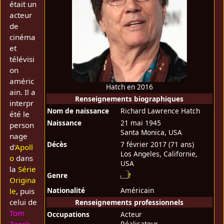
était un
acteur
de
cinéma
et
télévisi
on
améric
Hatch en 2016
ain. Il a
Renseignements biographiques
interpr
Nom de naissance
Richard Lawrence Hatch
été le
Naissance
21 mai 1945
person
Santa Monica, USA
nage
Décès
7 février 2017
(71 ans)
d'
Apoll
Los Angeles, Californie,
o
dans
USA
la
Série
Genre
Origina
Nationalité
Américain
le
, puis
celui de
Renseignements professionnels
Tom
Occupations
Acteur
Réalisateur