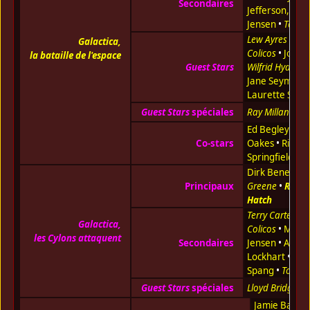
Secondaires
Jefferson, Jr.
•
Jensen
•
Tony 
Lew Ayres
•
Joh
Galactica,
Colicos
•
John F
la bataille de l'espace
Guest Stars
Wilfrid Hyde-Wh
Jane Seymour
Laurette Span
Guest Stars
spéciales
Ray Milland
Ed Begley Jr.
•
Co-stars
Oakes
•
Rick
Springfield
Dirk Benedict
Principaux
Greene
•
Richa
Hatch
Terry Carter
•
J
Galactica,
Colicos
•
Mare
les Cylons attaquent
Secondaires
Jensen
•
Anne
Lockhart
•
Lau
Spang
•
Tony S
Guest Stars
spéciales
Lloyd Bridges
Jamie Bamb