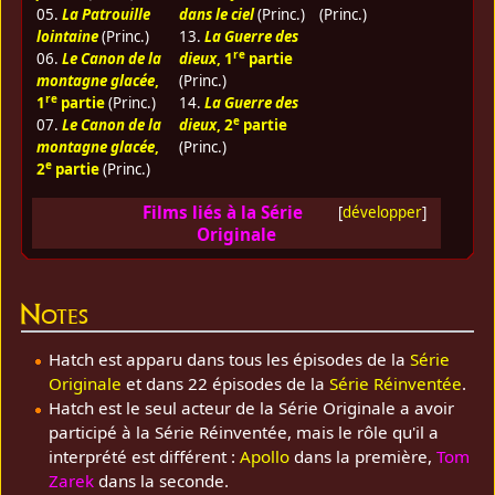
05.
La Patrouille
dans le ciel
(Princ.)
(Princ.)
lointaine
(Princ.)
13.
La Guerre des
re
06.
Le Canon de la
dieux
, 1
partie
montagne glacée
,
(Princ.)
re
1
partie
(Princ.)
14.
La Guerre des
e
07.
Le Canon de la
dieux
, 2
partie
montagne glacée
,
(Princ.)
e
2
partie
(Princ.)
Films liés à la Série
[
développer
]
Originale
Notes
Hatch est apparu dans tous les épisodes de la
Série
Originale
et dans 22 épisodes de la
Série Réinventée
.
Hatch est le seul acteur de la Série Originale a avoir
participé à la Série Réinventée, mais le rôle qu'il a
interprété est différent :
Apollo
dans la première,
Tom
Zarek
dans la seconde.