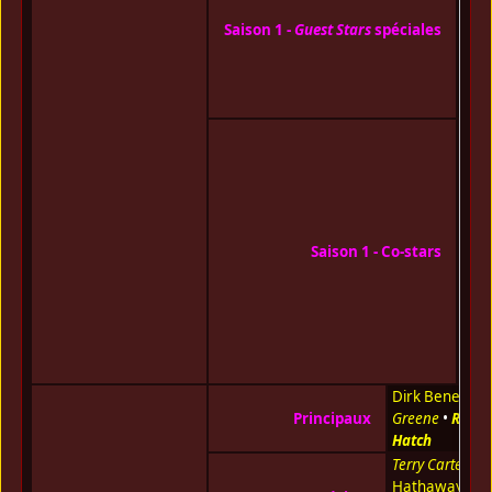
Mac
Saison 1 -
Guest Stars
spéciales
Ray
Mill
Jan
Sey
Ed B
Jr.
•
Don
Joh
Dul
•
Da
Saison 1 - Co-stars
Gre
Ran
Oak
Sar
Rus
Spri
Dirk Benedict
Principaux
Greene
•
Richa
Hatch
Terry Carter
•
N
Hathaway
•
He