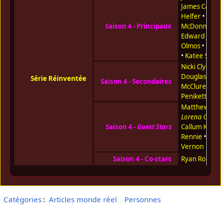
James Callis
Helfer
•
Mar
Saison 4 - Principaux
McDonnell
•
Edward Jam
Olmos
•
Grac
•
Katee Sackh
Nicki Clyne
•
Douglas
•
Ka
Série Réinventée
Saison 4 - Secondaires
McClure
•
Ta
Penikett
Matthew Ben
Lorena Gale
•
Saison 4 -
Guest Stars
Callum Keith
Rennie
•
Kat
Vernon
Saison 4 - Co-stars
Ryan Robbin
Catégories
:
Articles monde réel
Personnes