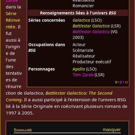
Zarek
Romancier
dans la
Renseignements liées à l'univers
BSG
Série
Réinve
Séries concernées
Galactica
(LSO)
Battlestar Galactica
(LSR)
ntée
. Il
Battlestar Galactica
(VG
fut
2003)
aussi à
Occupations dans
Acteur
l'origin
BSG
Scénariste
e de
Réalisateur
l'une
Producteur exécutif
des
Personnages
Apollo
(LSO)
tentativ
Tom Zarek
(LSR)
es de
v
d
m
résurre
ction de
Galactica
,
Battlestar Galactica: The Second
Coming
. Il a aussi participé à l'extension de l'univers BSG
lié à la Série Originale en coécrivant plusieurs romans de
1997 à 2005.
Sommaire